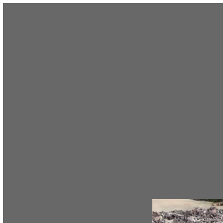
TRANG CHỦ
GIỚI THIỆU
QUY ĐỊNH ĐĂNG BÀI
HƯỚNG DẪN / TRỢ GIÚP
THÀNH VIÊN