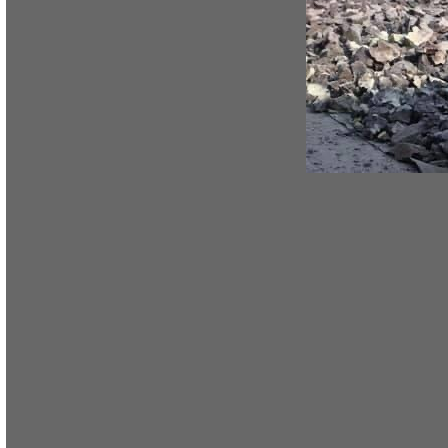
/Uống trà thôi
Tải ứng dụng
© 2021 UongTraThoi.com