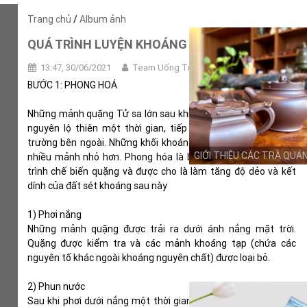
Trang chủ
/
Album ảnh
QUÁ TRÌNH LUYỆN KHOÁNG TỬ SA
13:47, 30/06/2021
Team Uống Trà Thôi
CHẤT ĐẤT
BƯỚC 1: PHONG HOÁ
Những mảnh quặng Tử sa lớn sau khi được khai thác được để
nguyên lộ thiên một thời gian, tiếp xúc với các yếu tố môi
trường bên ngoài. Những khối khoáng lớn này tự vỡ ra thành
GIỚI THIỆU CÁC TRÀ QUÁ
nhiều mảnh nhỏ hơn. Phong hóa là bước đầu tiên trong quá
trình chế biến quặng và được cho là làm tăng độ dẻo và kết
dính của đất sét khoáng sau này
1) Phơi nắng
Những mảnh quặng được trải ra dưới ánh nắng mặt trời.
Quặng được kiểm tra và các mảnh khoáng tạp (chứa các
nguyên tố khác ngoài khoáng nguyên chất) được loại bỏ.
2) Phun nước
Sau khi phơi dưới nắng một thời gian, các mảnh quặng được