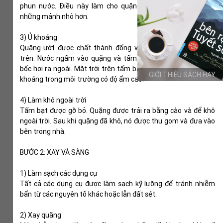
phun nước. Điều này làm cho quặng lại vỡ và bở ra thành
những mảnh nhỏ hơn.
3) Ủ khoáng
Quặng ướt được chất thành đống và phủ một tấm bạt lên
trên. Nước ngấm vào quặng và tấm bạt ngăn không cho nó
bốc hơi ra ngoài. Mặt trời trên tấm bạt làm nóng đống quặng
GIỚI THIỆU SÁCH HAY
khoáng trong môi trường có độ ẩm cao.
4) Làm khô ngoài trời
Tấm bạt được gỡ bỏ. Quặng được trải ra bằng cào và để khô
ngoài trời. Sau khi quặng đã khô, nó được thu gom và đưa vào
bên trong nhà.
BƯỚC 2: XAY VÀ SÀNG
1) Làm sạch các dụng cụ
Tất cả các dụng cụ được làm sạch kỹ lưỡng để tránh nhiễm
bẩn từ các nguyên tố khác hoặc lẫn đất sét.
2) Xay quặng