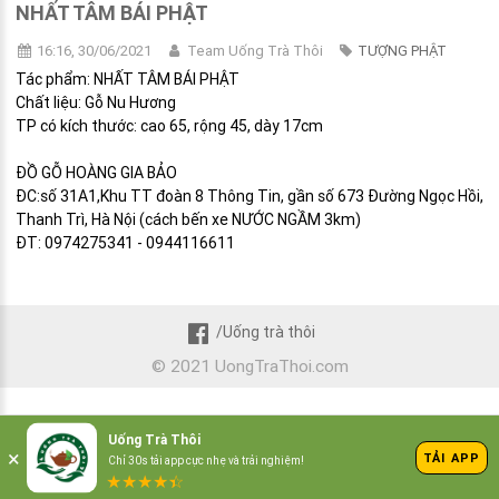
NHẤT TÂM BÁI PHẬT
16:16, 30/06/2021
Team Uống Trà Thôi
TƯỢNG PHẬT
Tác phẩm: NHẤT TÂM BÁI PHẬT
Chất liệu: Gỗ Nu Hương
TP có kích thước: cao 65, rộng 45, dày 17cm
ĐỒ GỖ HOÀNG GIA BẢO
ĐC:số 31A1,Khu TT đoàn 8 Thông Tin, gần số 673 Đường Ngọc Hồi,
Thanh Trì, Hà Nội (cách bến xe NƯỚC NGẦM 3km)
ĐT: 0974275341 - 0944116611
/Uống trà thôi
© 2021 UongTraThoi.com
Uống Trà Thôi
×
TẢI APP
Chỉ 30s tải app cực nhẹ và trải nghiệm!
★
★
★
★
☆
★