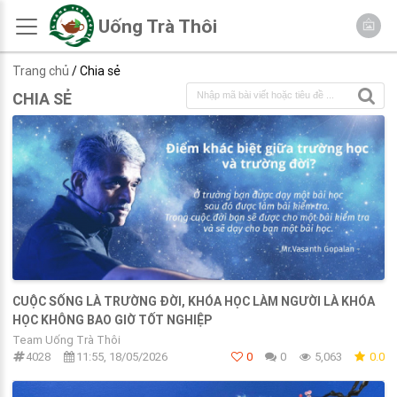
Uống Trà Thôi
Trang chủ
/ Chia sẻ
CHIA SẺ
CUỘC SỐNG LÀ TRƯỜNG ĐỜI, KHÓA HỌC LÀM NGƯỜI LÀ KHÓA
HỌC KHÔNG BAO GIỜ TỐT NGHIỆP
Team Uống Trà Thôi
4028
11:55, 18/05/2026
0
0
5,063
0.0