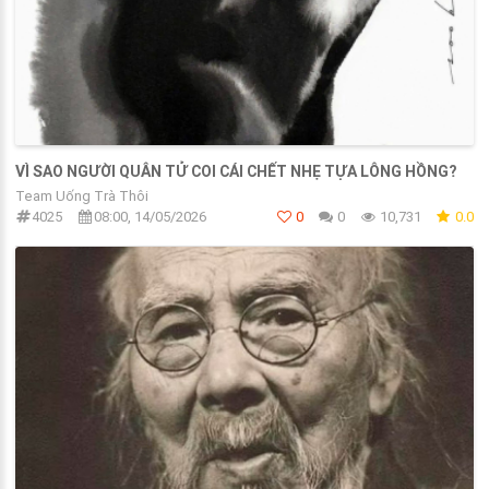
VÌ SAO NGƯỜI QUÂN TỬ COI CÁI CHẾT NHẸ TỰA LÔNG HỒNG?
Team Uống Trà Thôi
4025
08:00, 14/05/2026
0
0
10,731
0.0