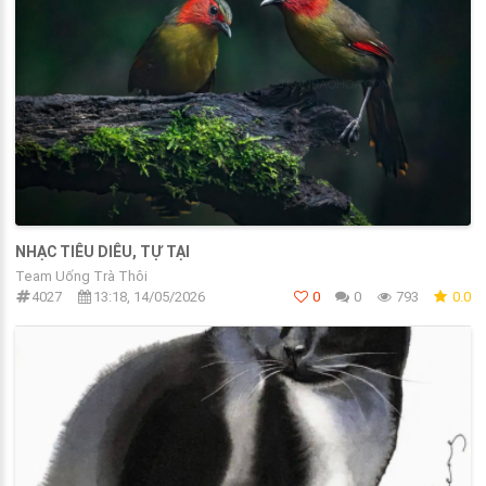
NHẠC TIÊU DIÊU, TỰ TẠI
Team Uống Trà Thôi
4027
13:18, 14/05/2026
0
0
793
0.0