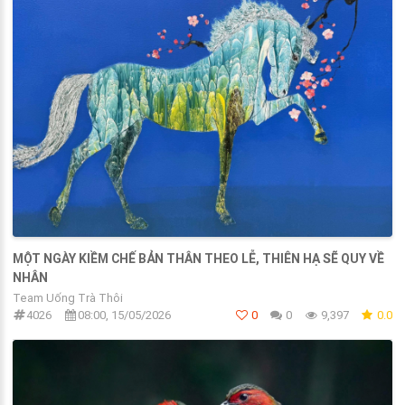
MỘT NGÀY KIỀM CHẾ BẢN THÂN THEO LỄ, THIÊN HẠ SẼ QUY VỀ
NHÂN
Team Uống Trà Thôi
4026
08:00, 15/05/2026
0
0
9,397
0.0