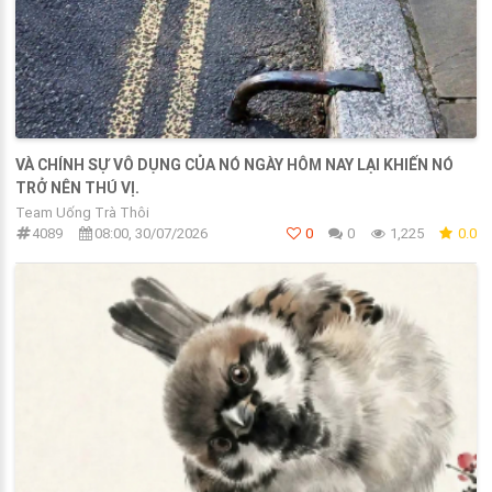
VÀ CHÍNH SỰ VÔ DỤNG CỦA NÓ NGÀY HÔM NAY LẠI KHIẾN NÓ
TRỞ NÊN THÚ VỊ.
Team Uống Trà Thôi
4089
08:00, 30/07/2026
0
0
1,225
0.0