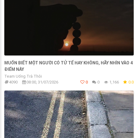
MUỐN BIẾT MỘT NGƯỜI CÓ TỬ TẾ HAY KHÔNG, HÃY NHÌN VÀO 4
ĐIỂM NÀY
Team Uống Trà Thôi
4090
08:00, 31/07/2026
0
0
1,166
0.0