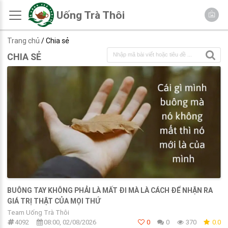
Uống Trà Thôi
Trang chủ
/ Chia sẻ
CHIA SẺ
BUÔNG TAY KHÔNG PHẢI LÀ MẤT ĐI MÀ LÀ CÁCH ĐỂ NHẬN RA
GIÁ TRỊ THẬT CỦA MỌI THỨ
Team Uống Trà Thôi
4092
08:00, 02/08/2026
0
0
370
0.0