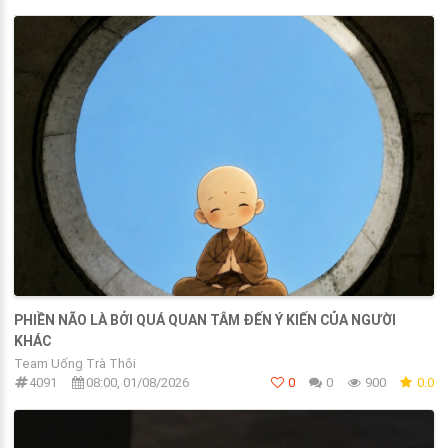
PHIỀN NÃO LÀ BỞI QUÁ QUAN TÂM ĐẾN Ý KIẾN CỦA NGƯỜI
KHÁC
Team Uống Trà Thôi
4091
08:00, 01/08/2026
0
0
900
0.0