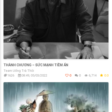
THÀNH CHƯƠNG – SỨC MẠNH TIỀM ẨN
Team Uống Trà Thôi
1626
08:49, 05/03/2022
0
0
6,714
0.0