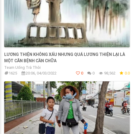
LƯƠNG THIỆN KHÔNG XẤU NHƯNG QUÁ LƯƠNG THIỆN LẠI LÀ
MỘT CĂN BỆNH CẦN CHỮA
Team Uống Trà Thôi
1625
20:06, 04/03/2022
0
0
98,562
0.0