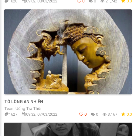
1628
09:02, 08/03/2022
0
0
21,742
0.0
TỎ LÒNG AN NHIÊN
Team Uống Trà Thôi
1627
09:32, 07/03/2022
0
0
3,167
0.0