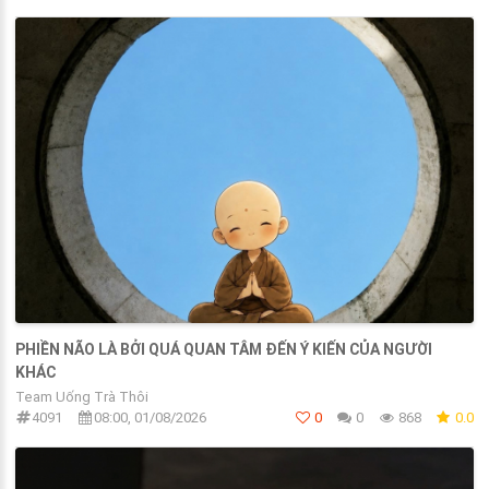
PHIỀN NÃO LÀ BỞI QUÁ QUAN TÂM ĐẾN Ý KIẾN CỦA NGƯỜI
KHÁC
Team Uống Trà Thôi
4091
08:00, 01/08/2026
0
0
868
0.0