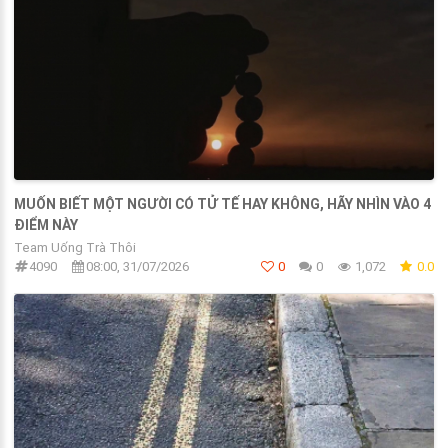
MUỐN BIẾT MỘT NGƯỜI CÓ TỬ TẾ HAY KHÔNG, HÃY NHÌN VÀO 4
ĐIỂM NÀY
Team Uống Trà Thôi
4090
08:00, 31/07/2026
0
0
1,072
0.0