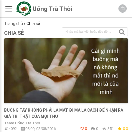
Uống Trà Thôi
Trang chủ
/ Chia sẻ
CHIA SẺ
BUÔNG TAY KHÔNG PHẢI LÀ MẤT ĐI MÀ LÀ CÁCH ĐỂ NHẬN RA
GIÁ TRỊ THẬT CỦA MỌI THỨ
Team Uống Trà Thôi
4092
08:00, 02/08/2026
0
0
351
0.0