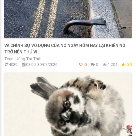
VÀ CHÍNH SỰ VÔ DỤNG CỦA NÓ NGÀY HÔM NAY LẠI KHIẾN NÓ
TRỞ NÊN THÚ VỊ.
Team Uống Trà Thôi
4089
08:00, 30/07/2026
0
0
1,204
0.0