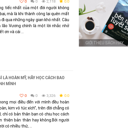
0
0
2,118
0.0
ng tiếc nhất của một đời người không
bại, mà là khi thành công lại quên mất
đi qua những ngày gian khó nhất. Câu
 lão Vương chính là một lời nhắc nhở
t ơn và cái ...
GIỚI THIỆU SÁCH HAY
Ì LÀ HOÀN MỸ, HÃY HỌC CÁCH BAO
ÍNH MÌNH
0
0
3,326
0.0
mong mọi điều đến với mình đều hoàn
àn, kim vô túc xích”, trên đời chẳng có
ỹ, chỉ có bản thân bạn có chịu học cách
 thiện bản thân hay không.Bởi người
i có nhiều thứ, ...