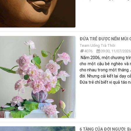
ĐỨA TRẺ ĐƯỢC NẾM MÙI 
Team Uống Trà Thôi
4076
09:00, 11/07/2026
Năm 2006, một chương trìn
cho một cậu bé nghèo và 
cho nhau trong một tháng. 
đời. Nhưng cái kết lại dạy c
Đứa trẻ chỉ biết vị quả táo n
6 TẦNG CỦA ĐỜI NGƯỜI: 