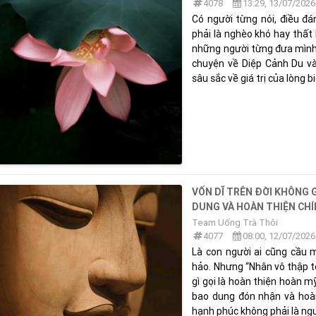
4078
13:29, 13/07/2026
Có người từng nói, điều đá
phải là nghèo khó hay thất 
những người từng đưa mình 
chuyện về Diệp Cảnh Du và
sâu sắc về giá trị của lòng biế
VỐN DĨ TRÊN ĐỜI KHÔNG G
DUNG VÀ HOÀN THIỆN CH
Team Uống Trà Thôi
4077
08:00, 12/07/2026
Là con người ai cũng cầu 
hảo. Nhưng “Nhân vô thập to
gì gọi là hoàn thiện hoàn m
bao dung đón nhận và hoàn
hạnh phúc không phải là ngườ