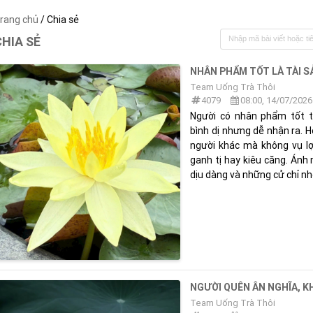
rang chủ
/ Chia sẻ
CHIA SẺ
NHÂN PHẨM TỐT LÀ TÀI S
Team Uống Trà Thôi
4079
08:00, 14/07/2026
Người có nhân phẩm tốt 
bình dị nhưng dễ nhận ra. 
người khác mà không vụ lợ
ganh tị hay kiêu căng. Ánh 
dịu dàng và những cử chỉ nh
NGƯỜI QUÊN ÂN NGHĨA, 
Team Uống Trà Thôi