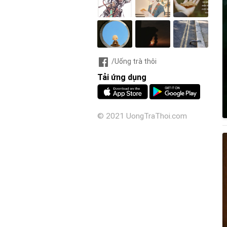
/Uống trà thôi
Tải ứng dụng
© 2021 UongTraThoi.com