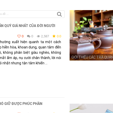
ẢN QUÝ GIÁ NHẤT CỦA ĐỜI NGƯỜI
0
0
2,587
0.0
thường xuất hiện quanh ta một cách
Họ hiền hòa, khoan dung, quan tâm đến
i, không phân biệt giàu nghèo, không
GIỚI THIỆU CÁC TRÀ QUÁ
mắt ấm áp, nụ cười chân thành, lời nói
ỏ nhặt nhưng tận tâm khiến ...
KHÓ GIỮ ĐƯỢC PHÚC PHẦN