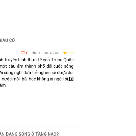
GIÀU CÓ
0
0
4,746
0.0
h truyền hình thực tế của Trung Quốc
một cậu ấm thành phố đổi cuộc sống
Ai cũng nghĩ đứa trẻ nghèo sẽ được đổi
ả nước một bài học không ai ngờ tới.1️⃣
ăm ...
BẠN ĐANG SỐNG Ở TẦNG NÀO?