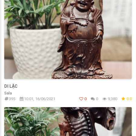
DI LẶC
Sala
395
10:01, 16/06/2021
0
0
9,380
0.0