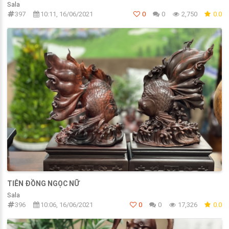
Sala
397
10:11, 16/06/2021
0
0
2,750
0.0
TIÊN ĐỒNG NGỌC NỮ
Sala
396
10:06, 16/06/2021
0
0
17,326
0.0