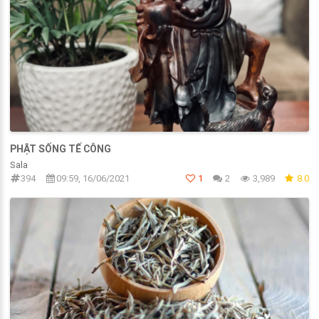
PHẬT SỐNG TẾ CÔNG
Sala
394
09:59, 16/06/2021
1
2
3,989
8.0