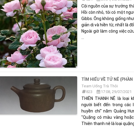
Cội nguồn của sự trưởng t
Hồi còn nhỏ, tôi có một ngư
Gibbs. Ông không giống như b
giản dị và hiền từ, nhất là 
Ngoài giờ làm công việc cứu
...
TÌM HIỂU VỀ TỬ NÊ (PHẦN
Team Uống Trà Thôi
823
17:08, 29/07/2021
THIÊN THANH NÊ là loại k
người biết đến trong các 
huyền chí" năm Quảng Hưn
"Quặng có màu vàng hoặc 
Thiên thanh nê là loại quặng