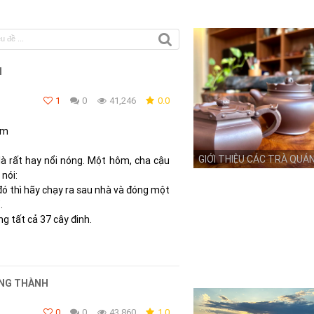
I
1
0
41,246
0.0
ầm
GIỚI THIỆU CÁC TRÀ QUÁ
là rất hay nổi nóng. Một hôm, cha cậu
 nói:
 đó thì hãy chạy ra sau nhà và đóng một
.
g tất cả 37 cây đinh.
ỞNG THÀNH
0
0
43,860
1.0