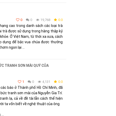
0
0
19,768
0.0
hạng cao trong danh sách các loại trà
ại trà được sử dụng trong hàng thập kỷ
c khỏe. Ở Việt Nam, từ thời xa xưa, cách
áp dụng để bậc vua chúa được thưởng
hơm ngon lại ...
ỨC TRANH SƠN MÀI QUÝ CỦA
1
0
4,131
0.0
à các báo ở Thành phố Hồ Chí Minh, đã
t bức tranh sơn mài của Nguyễn Gia Trí.
ranh lạ, cả về đề tài lẫn cách thể hiện
ười ta vốn biết về nghệ thuật của ông.
...