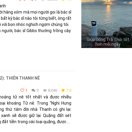
hành
ời hàng xóm mà mọi người gọi là bác sĩ
ất kỳ bác sĩ nào tôi từng biết, ông rất
đối với bọn nhóc nghịch ngợm chúng tôi.
 người, bác sĩ Gibbs thường trồng cây.
Giúp Uống Trà Thôi tốt
hơn mỗi ngày
 2): THIÊN THANH NÊ
1
0
8,046
7.0
hoáng tử nê tốt nhất và được nhiều
loại khoáng Tử nê. Trong "Nghi Hưng
g thứ tám đời nhà Thanh có ghi lại:
xanh sẽ được giữ lại. Quặng đất sét
 đắt tiền trong các loại quặng, được ...