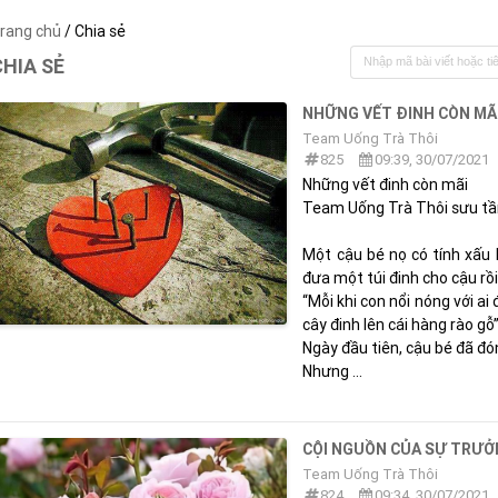
rang chủ
/ Chia sẻ
CHIA SẺ
NHỮNG VẾT ĐINH CÒN MÃ
Team Uống Trà Thôi
825
09:39, 30/07/2021
Những vết đinh còn mãi
Team Uống Trà Thôi sưu t
Một cậu bé nọ có tính xấu 
đưa một túi đinh cho cậu rồi
“Mỗi khi con nổi nóng với ai
cây đinh lên cái hàng rào gỗ”
Ngày đầu tiên, cậu bé đã đón
Nhưng ...
CỘI NGUỒN CỦA SỰ TRƯ
Team Uống Trà Thôi
824
09:34, 30/07/2021