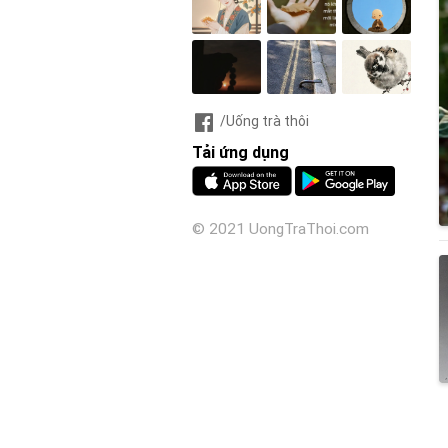
/Uống trà thôi
Tải ứng dụng
© 2021 UongTraThoi.com