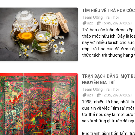
TÌM HIỂU VỀ TRÀ HOA CÚC
Team Uống Trà Thôi
822
15:45, 29/07/2021
Trà hoa cúc luôn được xếp 
thảo mộc hữu ích. Đây là lo
nay với nhiều lợi ích cho sứ
ướp trà hoa cúc đã được 
thức tách trà thượng hạng t
TRẬN BẠCH ĐẰNG, MỘT B
NGUYỄN GIA TRÍ
Team Uống Trà Thôi
821
12:05, 29/07/2021
1998, nhiều tờ báo, nhất l
đưa tin về việc “tìm ra” mộ
Có thể nói, đây là một bức t
so với những gì trước đó ng
Bức tranh gồm bốn tấm, tức 