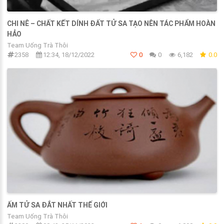
CHI NÊ – CHẤT KẾT DÍNH ĐẤT TỬ SA TẠO NÊN TÁC PHẨM HOÀN
HẢO
Team Uống Trà Thôi
2358
12:34, 18/12/2022
0
0
6,182
0.0
ẤM TỬ SA ĐẮT NHẤT THẾ GIỚI
Team Uống Trà Thôi