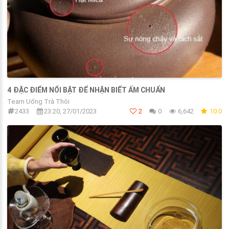
4 ĐẶC ĐIỂM NỔI BẬT ĐỂ NHẬN BIẾT ẤM CHUẨN
Team Uống Trà Thôi
2433
23:20, 27/01/2023
2
0
6,642
10.0