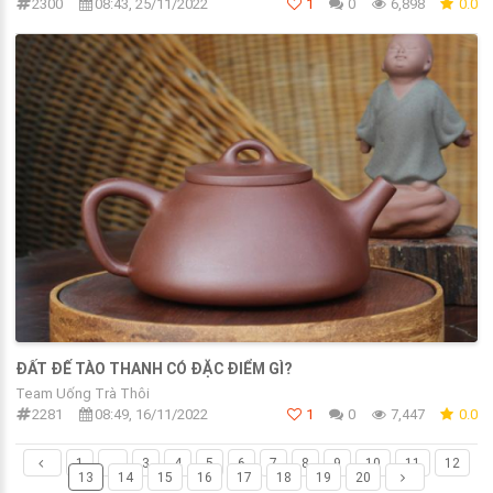
2300
08:43, 25/11/2022
1
0
6,898
0.0
ĐẤT ĐẾ TÀO THANH CÓ ĐẶC ĐIỂM GÌ?
Team Uống Trà Thôi
2281
08:49, 16/11/2022
1
0
7,447
0.0
1
...
3
4
5
6
7
8
9
10
11
12
13
14
15
16
17
18
19
20