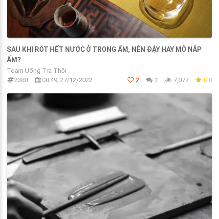
SAU KHI RÓT HẾT NƯỚC Ở TRONG ẤM, NÊN ĐẬY HAY MỞ NẮP
ẤM?
Team Uống Trà Thôi
2380
08:49, 27/12/2022
2
2
7,077
0.0