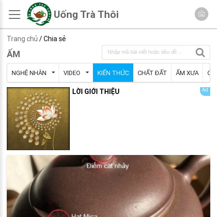
Uống Trà Thôi
Trang chủ
/ Chia sẻ
ẤM
NGHỆ NHÂN
VIDEO
KIẾN THỨC
CHẤT ĐẤT
ẤM XƯA
CỬ
LỜI GIỚI THIỆU