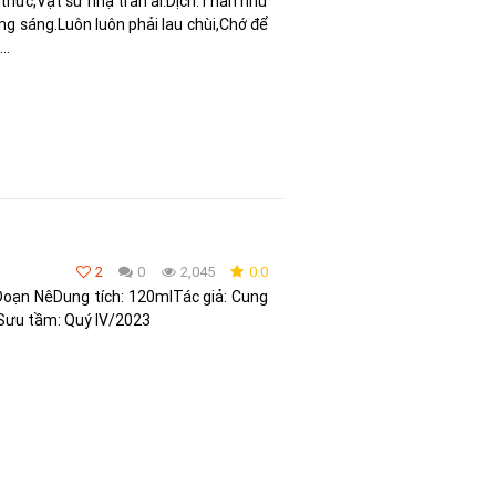
 thức,Vật sử nhạ trần ai.Dịch:Thân như
g sáng.Luôn luôn phải lau chùi,Chớ để
..
2
0
2,045
0.0
oạn NêDung tích: 120mlTác giả: Cung
Sưu tầm: Quý IV/2023