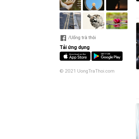
/Uống trà thôi
Tải ứng dụng
© 2021 UongTraThoi.com