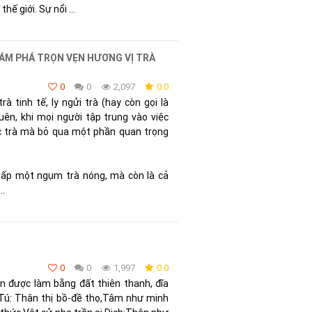
ế giới. Sự nổi ...
KHÁM PHÁ TRỌN VẸN HƯƠNG VỊ TRÀ
0
0
2,097
0.0
à tinh tế, ly ngửi trà (hay còn gọi là
uên, khi mọi người tập trung vào việc
c trà mà bỏ qua một phần quan trọng
hấp một ngụm trà nóng, mà còn là cả
..
0
0
1,997
0.0
n được làm bằng đất thiên thanh, đĩa
 Tú: Thân thị bồ-đề thọ,Tâm như minh