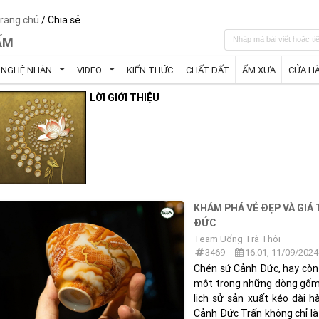
rang chủ
/ Chia sẻ
ẤM
NGHỆ NHÂN
VIDEO
KIẾN THỨC
CHẤT ĐẤT
ẤM XƯA
CỬA H
LỜI GIỚI THIỆU
KHÁM PHÁ VẺ ĐẸP VÀ GIÁ
ĐỨC
Team Uống Trà Thôi
3469
16:01, 11/09/2024
Chén sứ Cảnh Đức, hay còn
một trong những dòng gốm s
lịch sử sản xuất kéo dài 
Cảnh Đức Trấn không chỉ l