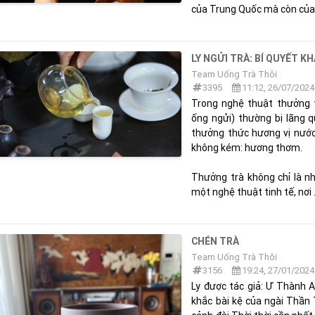
của Trung Quốc mà còn của th
LY NGỬI TRÀ: BÍ QUYẾT 
Team Uống Trà Thôi
3395
11:12, 26/07/2024
Trong nghệ thuật thưởng tr
ống ngửi) thường bị lãng q
thưởng thức hương vị nướ
không kém: hương thơm.
Thưởng trà không chỉ là n
một nghệ thuật tinh tế, nơi .
CHÉN TRÀ
Team Uống Trà Thôi
3156
19:24, 27/01/2024
Ly được tác giả: Ư Thành A
khắc bài kệ của ngài Thần