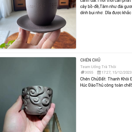
cảnh đài.Thời thời cần phất
cây bồ-đề,Tâm như đài gươn
dính bụi nhơ. Dĩa được khắc .
CHÉN CHỦ
Team Uống Trà Thôi
3055
17:27, 15/12/2023
Chén ChủĐất: Thanh Khôi Đ
Húc ĐàoThủ công toàn chế