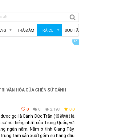
ÀNG
TRÀ ĐÀM
TRÀ CỤ
SƯU TẦM
 TRỊ VĂN HÓA CỦA CHÉN SỨ CẢNH
0
0
2,193
0.0
 được gọi là Cảnh Đức Trấn (景德镇) là
ứ nổi tiếng nhất của Trung Quốc, với
hàng ngàn năm. Nằm ở tỉnh Giang Tây,
à trung tâm sản xuất gốm sứ hàng đầu