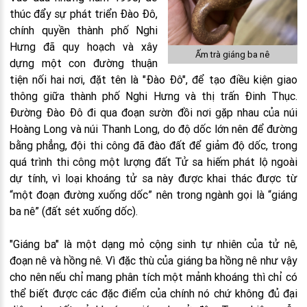
thúc đẩy sự phát triển Đào Đô,
chính quyền thành phố Nghi
Hưng đã quy hoạch và xây
Ấm trà giáng ba nê
dựng một con đường thuận
tiện nối hai nơi, đặt tên là "Đào Đô", để tạo điều kiện giao
thông giữa thành phố Nghi Hưng và thị trấn Đinh Thục.
Đường Đào Đô đi qua đoạn sườn đồi nơi gặp nhau của núi
Hoàng Long và núi Thanh Long, do độ dốc lớn nên để đường
bằng phẳng, đội thi công đã đào đất để giảm độ dốc, trong
quá trình thi công một lượng đất Tử sa hiếm phát lộ ngoài
dự tính, vì loại khoáng tử sa này được khai thác được từ
“một đoạn đường xuống dốc” nên trong ngành gọi là “giáng
ba nê” (đất sét xuống dốc).
"Giáng ba" là một dạng mỏ cộng sinh tự nhiên của tử nê,
đoạn nê và hồng nê. Vì đặc thù của giáng ba hồng nê như vậy
cho nên nếu chỉ mang phân tích một mảnh khoáng thì chỉ có
thể biết được các đặc điểm của chính nó chứ không đủ đại