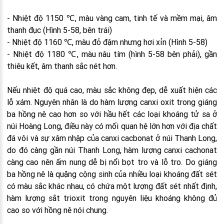
- Nhiệt độ 1150 ℃, màu vàng cam, tinh tế và mềm mại, âm
thanh đục (Hình 5-58, bên trái)
- Nhiệt độ 1160 ℃, màu đỏ đậm nhưng hơi xỉn (Hình 5-58)
- Nhiệt độ 1180 ℃, màu nâu tím (hình 5-58 bên phải), gần
thiêu kết, âm thanh sắc nét hơn.
Nếu nhiệt độ quá cao, màu sắc không đẹp, dễ xuất hiện các
lỗ xám. Nguyên nhân là do hàm lượng canxi oxit trong giáng
ba hồng nê cao hơn so với hầu hết các loại khoáng tử sa ở
núi Hoàng Long, điều này có mối quan hệ lớn hơn với địa chất
đá vôi và sự xâm nhập của canxi cacbonat ở núi Thanh Long,
do đó càng gần núi Thanh Long, hàm lượng canxi cachonat
càng cao nên ấm nung dễ bị nổi bọt tro và lỗ tro. Do giáng
ba hồng nê là quặng cộng sinh của nhiều loại khoáng đất sét
có màu sắc khác nhau, có chứa một lượng đất sét nhất định,
hàm lượng sắt trioxit trong nguyên liệu khoáng không đủ
cao so với hồng nê nói chung.