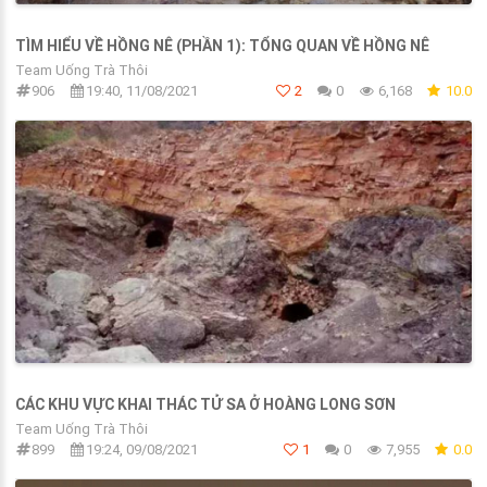
TÌM HIỂU VỀ HỒNG NÊ (PHẦN 1): TỔNG QUAN VỀ HỒNG NÊ
Team Uống Trà Thôi
906
19:40, 11/08/2021
2
0
6,168
10.0
CÁC KHU VỰC KHAI THÁC TỬ SA Ở HOÀNG LONG SƠN
Team Uống Trà Thôi
899
19:24, 09/08/2021
1
0
7,955
0.0