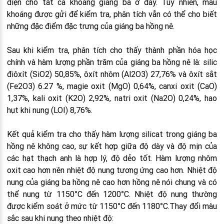
diện cho tất cả khoáng giáng ba ở đây. Tuy nhiên, mẫu
khoáng được gửi để kiểm tra, phân tích vẫn có thể cho biết
những đặc điểm đặc trưng của giáng ba hồng nê.
Sau khi kiểm tra, phân tích cho thấy thành phần hóa học
chính và hàm lượng phần trăm của giáng ba hồng nê là: silic
điôxít (SiO2) 50,85%, ôxít nhôm (Al2O3) 27,76% và ôxít sắt
(Fe2O3) 6.27 %, magie oxit (MgO) 0,64%, canxi oxit (CaO)
1,37%, kali oxit (K2O) 2,92%, natri oxit (Na2O) 0,24%, hao
hụt khi nung (LOI) 8,76%.
Kết quả kiểm tra cho thấy hàm lượng silicat trong giáng ba
hồng nê không cao, sự kết hợp giữa độ dày và độ mịn của
các hạt thạch anh là hợp lý, độ dẻo tốt. Hàm lượng nhôm
oxit cao hơn nên nhiệt độ nung tương ứng cao hơn. Nhiệt độ
nung của giáng ba hồng nê cao hơn hồng nê nói chung và có
thể nung từ 1150°C đến 1200°C. Nhiệt độ nung thường
được kiểm soát ở mức từ 1150°C đến 1180°C.Thay đổi màu
sắc sau khi nung theo nhiệt độ: