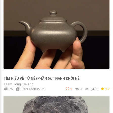
TÌM HIỂU VỀ TỬ NÊ (PHẦN 6): THANH KHÔI NÊ
Team Uống Trà Thôi
876
19:09, 05/08/2021
1
0
8,470
1.7