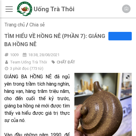
Uống Trà Thôi
Trang chủ
/
Chia sẻ
TÌM HIỂU VỀ HỒNG NÊ (PHẦN 7): GIÁNG
BA HỒNG NÊ
1009
18:38, 28/08/2021
Team Uống Trà Thôi
CHẤT ĐẤT
3 phút đọc
(
773
từ)
GIÁNG BA HỒNG NÊ đã ngủ
yên trong trầm tích hàng nghìn,
hàng vạn, hàng trăm triệu năm,
cho đến cuối thế kỷ trước,
giáng ba hồng nê mới được tìm
thấy và hiểu được giá trị thực
sự của nó.
Vào đầu những năm 1990, để