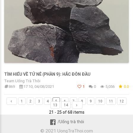
TÌM HIỂU VỀ TỬ NÊ (PHẦN 9): HẮC ĐÔN ĐẦU
Team Uống Trà Thôi
869
17:10, 04/08/2021
1
0
5,056
0.0
1
2
3
4
5
6
7
8
9
10
11
12
13
14
21 - 25 of 68 items
/Uống trà thôi
© 2021 UongTraThoi.com