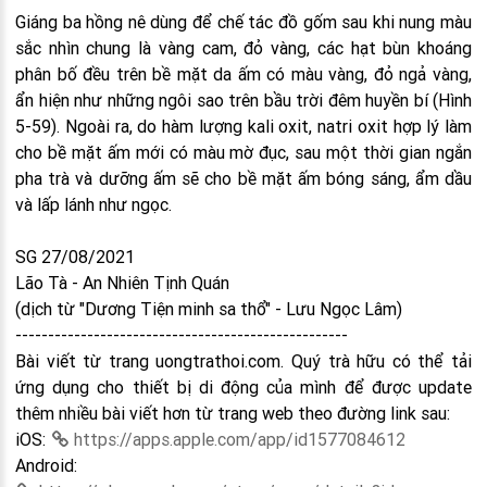
Giáng ba hồng nê dùng để chế tác đồ gốm sau khi nung màu
sắc nhìn chung là vàng cam, đỏ vàng, các hạt bùn khoáng
phân bố đều trên bề mặt da ấm có màu vàng, đỏ ngả vàng,
ẩn hiện như những ngôi sao trên bầu trời đêm huyền bí (Hình
5-59). Ngoài ra, do hàm lượng kali oxit, natri oxit hợp lý làm
cho bề mặt ấm mới có màu mờ đục, sau một thời gian ngắn
pha trà và dưỡng ấm sẽ cho bề mặt ấm bóng sáng, ẩm dầu
và lấp lánh như ngọc.
SG 27/08/2021
Lão Tà - An Nhiên Tịnh Quán
(dịch từ "Dương Tiện minh sa thổ" - Lưu Ngọc Lâm)
---------------------------------------------------
Bài viết từ trang uongtrathoi.com. Quý trà hữu có thể tải
ứng dụng cho thiết bị di động của mình để được update
thêm nhiều bài viết hơn từ trang web theo đường link sau:
iOS:
https://apps.apple.com/app/id1577084612
Android: