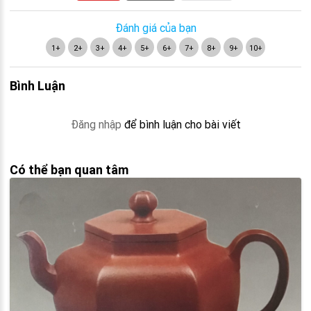
Đánh giá của bạn
1+
2+
3+
4+
5+
6+
7+
8+
9+
10+
Bình Luận
Đăng nhập
để bình luận cho bài viết
Có thể bạn quan tâm