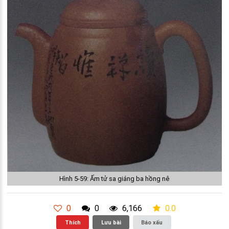
Hình 5-59: Ấm tử sa giáng ba hồng nê
0
0
6,166
0.0
Thích
Lưu bài
Báo xấu