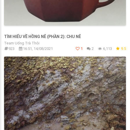
TÌM HIỂU VỀ HỒNG NÊ (PHẦN 2): CHU NÊ
Team Uống Trà Thôi
923
16:51, 14/08/2021
1
2
6,113
9.5