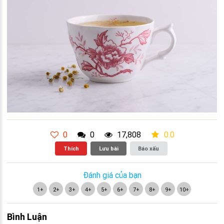
0
0
17,808
0.0
Thích
Lưu bài
Báo xấu
Đánh giá của bạn
1+
2+
3+
4+
5+
6+
7+
8+
9+
10+
Bình Luận