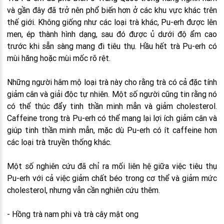
và gần đây đã trở nên phổ biến hơn ở các khu vực khác trên
thế giới. Không giống như các loại trà khác, Pu-erh được lên
men, ép thành hình dạng, sau đó được ủ dưới độ ẩm cao
trước khi sẵn sàng mang đi tiêu thụ. Hầu hết trà Pu-erh có
mùi hăng hoặc mùi mốc rõ rệt.
Những người hâm mộ loại trà này cho rằng trà có cả đặc tính
giảm cân và giải độc tự nhiên. Một số người cũng tin rằng nó
có thể thúc đẩy tinh thần minh mẫn và giảm cholesterol.
Caffeine trong trà Pu-erh có thể mang lại lợi ích giảm cân và
giúp tinh thần minh mẫn, mặc dù Pu-erh có ít caffeine hơn
các loại trà truyền thống khác.
Một số nghiên cứu đã chỉ ra mối liên hệ giữa việc tiêu thụ
Pu-erh với cả việc giảm chất béo trong cơ thể và giảm mức
cholesterol, nhưng vẫn cần nghiên cứu thêm.
- Hồng trà nam phi và trà cây mật ong