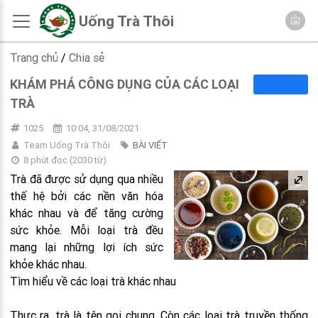
Uống Trà Thôi
Trang chủ
/
Chia sẻ
KHÁM PHÁ CÔNG DỤNG CỦA CÁC LOẠI
TRÀ
1025
10:04, 31/08/2021
Team Uống Trà Thôi
BÀI VIẾT
8 phút đọc
(
2030
từ)
Trà đã được sử dụng qua nhiều
thế hệ bởi các nền văn hóa
khác nhau và để tăng cường
sức khỏe. Mỗi loại trà đều
mang lại những lợi ích sức
khỏe khác nhau.
Tìm hiểu về các loại trà khác nhau
Thực ra, trà là tên gọi chung. Còn các loại trà truyền thống