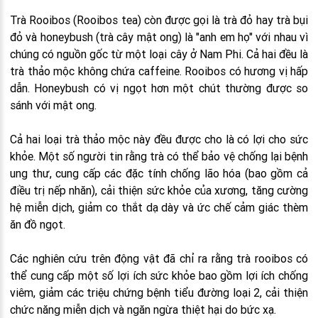
Trà Rooibos (Rooibos tea) còn được gọi là trà đỏ hay trà bụi
đỏ và honeybush (trà cây mật ong) là "anh em họ" với nhau vì
chúng có nguồn gốc từ một loại cây ở Nam Phi. Cả hai đều là
trà thảo mộc không chứa caffeine. Rooibos có hương vị hấp
dẫn. Honeybush có vị ngọt hơn một chút thường được so
sánh với mật ong.
Cả hai loại trà thảo mộc này đều được cho là có lợi cho sức
khỏe. Một số người tin rằng trà có thể bảo vệ chống lại bệnh
ung thư, cung cấp các đặc tính chống lão hóa (bao gồm cả
điều trị nếp nhăn), cải thiện sức khỏe của xương, tăng cường
hệ miễn dịch, giảm co thắt dạ dày và ức chế cảm giác thèm
ăn đồ ngọt.
Các nghiên cứu trên động vật đã chỉ ra rằng trà rooibos có
thể cung cấp một số lợi ích sức khỏe bao gồm lợi ích chống
viêm, giảm các triệu chứng bệnh tiểu đường loại 2, cải thiện
chức năng miễn dịch và ngăn ngừa thiệt hại do bức xạ.