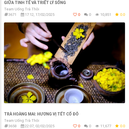
GIỮA TINH TẾ VÀ TRIẾT LÝ SỐNG
Team Uống Trà Thôi
3671
17:12, 17/02/2025
0
0
10,851
0.0
TRÀ HOÀNG MAI: HƯƠNG VỊ TẾT CỐ ĐÔ
Team Uống Trà Thôi
3658
22:07, 02/02/2025
0
0
11,677
0.0