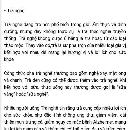
- Trà nghệ
Trà nghệ đang trở nên phổ biến trong giới ẩm thực và dinh
dưỡng, nhưng đây không thực sự là trà theo nghĩa truyền
thống. Trà nghệ không được ủ bằng lá trà hoặc từ các loại
thảo mộc. Thay vào đó,trà là sự pha trộn của nhiều loại gia vị
kết hợp với nhau để mang lại hương vị và lợi ích cho sức
khỏe.
Công thức pha trà nghệ thường bao gồm nghệ xay, mật ong
và chanh. Trà đen cũng có thể được thêm vào trà nghệ. Khi
kết hợp với sữa, thức uống này thường được gọi là "sữa
vàng" hoặc "sữa nghệ".
Nhiều người uống Trà nghệ tin rằng trà cung cấp nhiều lợi ích
cho sức khỏe, như đặc tính chống ung thư, giảm viêm, cải
thiện mụn trứng cá, giảm nguy cơ mắc bệnh Alzheimer, mang
lại lợi ích giảm cân và thậm chí có thể giảm đau và trầm cảm.