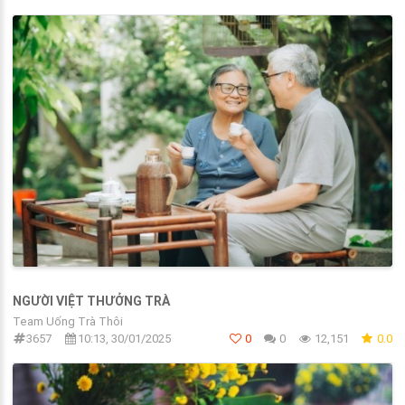
NGƯỜI VIỆT THƯỞNG TRÀ
Team Uống Trà Thôi
3657
10:13, 30/01/2025
0
0
12,151
0.0