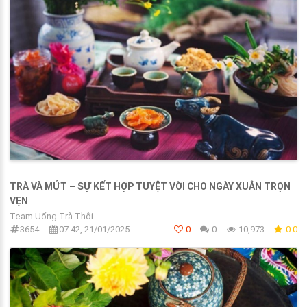
TRÀ VÀ MỨT – SỰ KẾT HỢP TUYỆT VỜI CHO NGÀY XUÂN TRỌN
VẸN
Team Uống Trà Thôi
3654
07:42, 21/01/2025
0
0
10,973
0.0