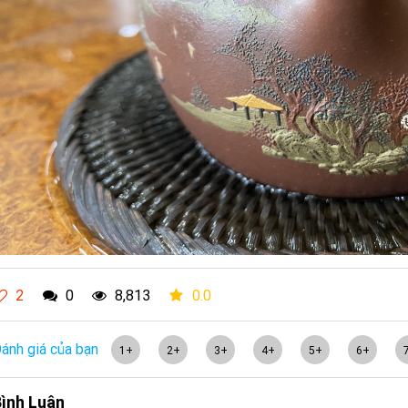
2
0
8,813
0.0
ánh giá của bạn
1+
2+
3+
4+
5+
6+
ình Luận