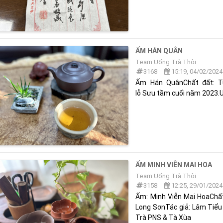
ẤM HÁN QUÂN
Team Uống Trà Thôi
3168
15:19, 04/02/2024
Ấm Hán QuânChất đất: T
lỗ Sưu tầm cuối năm 2023.U
ẤM MINH VIỄN MAI HOA
Team Uống Trà Thôi
3158
12:25, 29/01/2024
Ấm: Minh Viễn Mai HoaChấ
Long SơnTác giả: Lâm Tiểu
Trà PNS & Tà Xùa