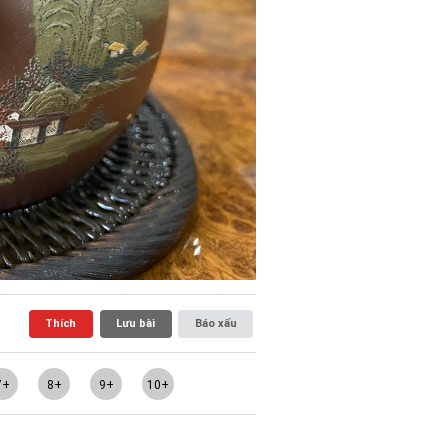
Thích
Lưu bài
Báo xấu
7+
8+
9+
10+