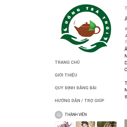
T
Ấ
N
TRANG CHỦ
D
C
GIỚI THIỆU
T
QUY ĐỊNH ĐĂNG BÀI
N
t
HƯỚNG DẪN / TRỢ GIÚP
THÀNH VIÊN