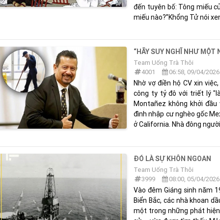
đến tuyên bố: Tông miếu củ
miếu nào?”Khổng Tử nói xen v
“HÃY SUY NGHĨ NHƯ MỘT 
Team Uống Trà Thôi
4001
06:58, 09/04/2026
Nhờ vợ điền hộ CV xin việc
công ty tỷ đô với triết lý 
Montañez không khởi đầu vớ
đình nhập cư nghèo gốc Mex
ở California. Nhà đông người,
ĐÓ LÀ SỰ KHÔN NGOAN
Team Uống Trà Thôi
3999
08:00, 05/04/2026
Vào đêm Giáng sinh năm 19
Biển Bắc, các nhà khoan dầ
một trong những phát hiện 