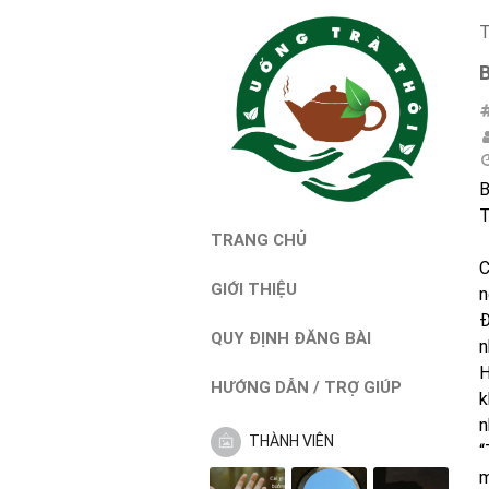
T
B
T
TRANG CHỦ
C
GIỚI THIỆU
n
Đ
QUY ĐỊNH ĐĂNG BÀI
n
H
HƯỚNG DẪN / TRỢ GIÚP
k
n
THÀNH VIÊN
“
m