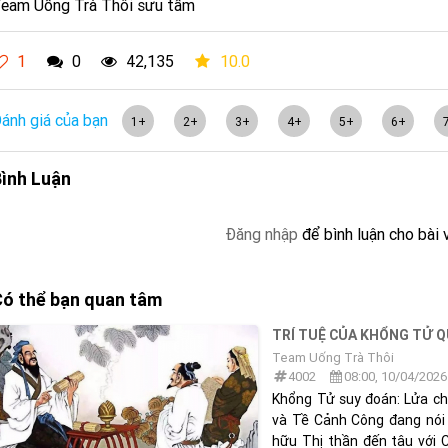
eam Uống Trà Thôi sưu tầm
1
0
42,135
10.0
ánh giá của bạn
1+
2+
3+
4+
5+
6+
ình Luận
Đăng nhập
để bình luận cho bài 
ó thể bạn quan tâm
TRÍ TUỆ CỦA KHỔNG TỬ Q
Team Uống Trà Thôi
4002
08:00, 10/04/2026
Khổng Tử suy đoán: Lửa c
và Tề Cảnh Công đang nói c
hữu Thị thần đến tâu với 