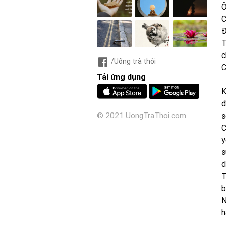
Ô
C
Đ
T
c
/Uống trà thôi
C
Tải ứng dụng
K
đ
s
© 2021 UongTraThoi.com
C
y
s
d
T
b
N
h