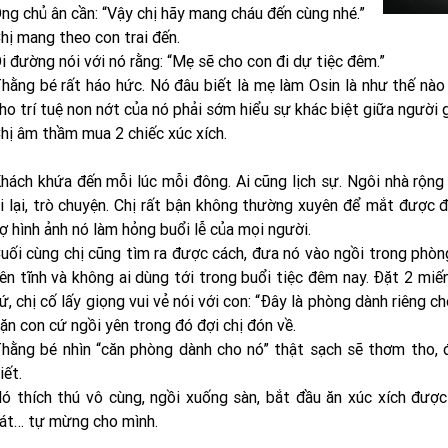
ng chủ ân cần: “Vậy chị hãy mang cháu đến cùng nhé.”
hị mang theo con trai đến.
i đường nói với nó rằng: “Mẹ sẽ cho con đi dự tiệc đêm.”
hằng bé rất háo hức. Nó đâu biết là mẹ làm Osin là như thế nào 
ho trí tuệ non nớt của nó phải sớm hiểu sự khác biệt giữa người 
hị âm thầm mua 2 chiếc xúc xích.
hách khứa đến mỗi lúc mỗi đông. Ai cũng lịch sự. Ngôi nhà rộng
i lại, trò chuyện. Chị rất bận không thường xuyên để mắt được 
ợ hình ảnh nó làm hỏng buổi lễ của mọi người.
uối cùng chị cũng tìm ra được cách, đưa nó vào ngồi trong phòng
ên tĩnh và không ai dùng tới trong buổi tiệc đêm nay. Đặt 2 miế
ứ, chị cố lấy giọng vui vẻ nói với con: “Đây là phòng dành riêng c
ặn con cứ ngồi yên trong đó đợi chị đón về.
hằng bé nhìn “căn phòng dành cho nó” thật sạch sẽ thơm tho
iết.
ó thích thú vô cùng, ngồi xuống sàn, bắt đầu ăn xúc xích đượ
át… tự mừng cho mình.