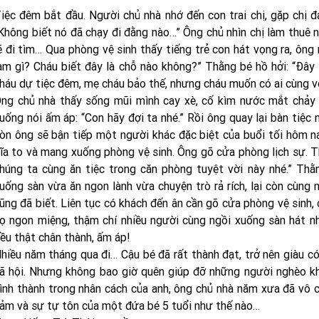
iệc đêm bắt đầu. Người chủ nhà nhớ đến con trai chị, gặp chị đa
Không biết nó đã chạy đi đằng nào…” Ông chủ nhìn chị làm thuê n
ẽ đi tìm… Qua phòng vệ sinh thấy tiếng trẻ con hát vọng ra, ông
àm gì? Cháu biết đây là chỗ nào không?” Thằng bé hồ hởi: “Đây
háu dự tiệc đêm, mẹ cháu bảo thế, nhưng cháu muốn có ai cùng vớ
ng chủ nhà thấy sống mũi mình cay xè, cố kìm nước mắt chảy r
uống nói ấm áp: “Con hãy đợi ta nhé.” Rồi ông quay lại bàn tiệc n
òn ông sẽ bận tiếp một người khác đặc biệt của buổi tối hôm n
ĩa to và mang xuống phòng vệ sinh. Ông gõ cửa phòng lịch sự. 
húng ta cùng ăn tiệc trong căn phòng tuyệt vời này nhé.” Thằ
uống sàn vừa ăn ngon lành vừa chuyện trò rả rích, lại còn cùn
ũng đã biết. Liên tục có khách đến ân cần gõ cửa phòng vệ sinh, c
ọ ngon miệng, thậm chí nhiều người cùng ngồi xuống sàn hát nh
ều thật chân thành, ấm áp!
hiều năm tháng qua đi… Cậu bé đã rất thành đạt, trở nên giàu có
ã hội. Nhưng không bao giờ quên giúp đỡ những người nghèo k
ình thành trong nhân cách của anh, ông chủ nhà năm xưa đã vô c
ảm và sự tự tôn của một đứa bé 5 tuổi như thế nào…