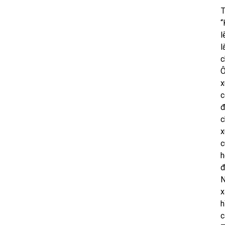
T
“
l
l
c
Ô
x
c
đ
c
x
c
h
đ
N
x
h
c