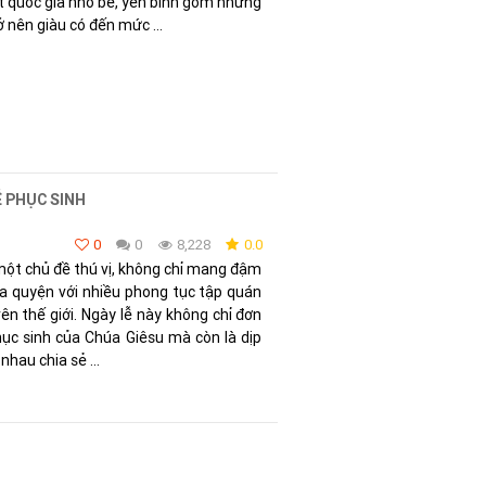
t quốc gia nhỏ bé, yên bình gồm những
 nên giàu có đến mức ...
Ễ PHỤC SINH
0
0
8,228
0.0
một chủ đề thú vị, không chỉ mang đậm
a quyện với nhiều phong tục tập quán
ên thế giới. Ngày lễ này không chỉ đơn
hục sinh của Chúa Giêsu mà còn là dịp
hau chia sẻ ...