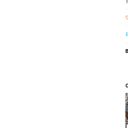
T
Đ
B
C