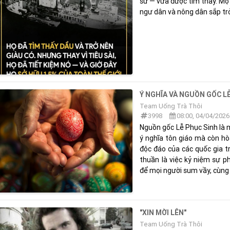
sử — vừa được tìm thấy. Mộ
ngư dân và nông dân sắp trở
Ý NGHĨA VÀ NGUỒN GỐC L
Team Uống Trà Thôi
3998
08:00, 04/04/2026
Nguồn gốc Lễ Phục Sinh là 
ý nghĩa tôn giáo mà còn hò
độc đáo của các quốc gia tr
thuần là việc kỷ niệm sự p
để mọi người sum vầy, cùng n
"XIN MỜI LÊN"
Team Uống Trà Thôi