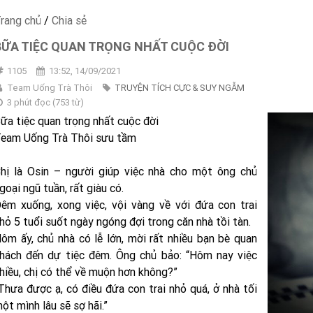
rang chủ
/
Chia sẻ
BỮA TIỆC QUAN TRỌNG NHẤT CUỘC ĐỜI
1105
13:52, 14/09/2021
Team Uống Trà Thôi
TRUYỆN TÍCH CỰC & SUY NGẪM
3 phút đọc
(
753
từ)
ữa tiệc quan trọng nhất cuộc đời
eam Uống Trà Thôi sưu tầm
hị là Osin – người giúp việc nhà cho một ông chủ
goại ngũ tuần, rất giàu có.
êm xuống, xong việc, vội vàng về với đứa con trai
hỏ 5 tuổi suốt ngày ngóng đợi trong căn nhà tồi tàn.
ôm ấy, chủ nhà có lễ lớn, mời rất nhiều bạn bè quan
hách đến dự tiệc đêm. Ông chủ bảo: “Hôm nay việc
hiều, chị có thể về muộn hơn không?”
Thưa được ạ, có điều đứa con trai nhỏ quá, ở nhà tối
ột mình lâu sẽ sợ hãi.”