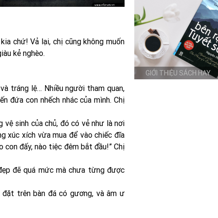
kia chứ! Vả lại, chị cũng không muốn
giàu kẻ nghèo.
GIỚI THIỆU SÁCH HAY
 và tráng lệ… Nhiều người tham quan,
đến đứa con nhếch nhác của mình. Chị
 vệ sinh của chủ, đó có vẻ như là nơi
ng xúc xích vừa mua để vào chiếc đĩa
ho con đấy, nào tiệc đêm bắt đầu!” Chị
, đẹp đẽ quá mức mà chưa từng được
c đặt trên bàn đá có gương, và âm ư