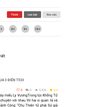
Thích
Lưu bài
Báo xấu
7+
8+
9+
10+
viết
UA 3 ĐIỂN TÍCH
0
0
5,326
0.0
háy miếu Ly VươngTrong lúc Khổng Tử
huyện với nhau thì hai vị quan tả và
Cảnh Công: “Chu Thiên tử phái Sứ giả