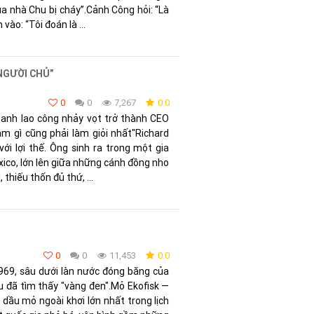
a nhà Chu bị cháy”.Cảnh Công hỏi: “Là
ào: “Tôi đoán là ...
NGƯỜI CHỦ”
0
0
7,267
0.0
, anh lao công nhảy vọt trở thành CEO
"làm gì cũng phải làm giỏi nhất"Richard
i lợi thế. Ông sinh ra trong một gia
ico, lớn lên giữa những cánh đồng nho
 thiếu thốn đủ thứ, ...
0
0
11,453
0.0
69, sâu dưới làn nước đóng băng của
u đã tìm thấy "vàng đen".Mỏ Ekofisk —
dầu mỏ ngoài khơi lớn nhất trong lịch