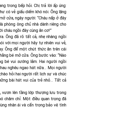
ng trong bếp hỏi. Chị trả lời ấp úng:
hư có vẻ giấu diếm khó nói. Ông lặng
 mở cửa, ngây người: “Cháu nấp ở đây
 là phòng ông chủ nhà dành riêng cho
i cháu ngồi đây cùng ăn cơ!”
a. Ông đã rõ tất cả, nhẹ nhàng ngồi
ói với mọi người hãy tự nhiên vui vẻ,
ay. Ông để một chút thức ăn trên cái
Thằng bé mở cửa. Ông bước vào: “Nào
ng bé vui sướng lắm. Hai người ngồi
g nhau nghêu ngao hát nữa… Mọi người
hào hỏi hai người rất lịch sự và chúc
ững bài hát vui của trẻ nhỏ… Tất cả
, vươn lên tầng lớp thượng lưu trong
hó chăm chỉ. Một điều quan trọng đã
ùng nhân ái và cẩn trọng bảo vệ tình