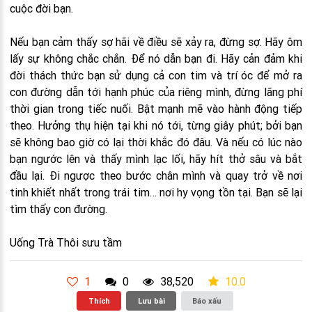
cuộc đời bạn.
Nếu bạn cảm thấy sợ hãi về điều sẽ xảy ra, đừng sợ. Hãy ôm
lấy sự không chắc chắn. Để nó dẫn bạn đi. Hãy cản đảm khi
đời thách thức bạn sử dụng cả con tim và trí óc để mở ra
con đường dẫn tới hạnh phúc của riêng mình, đừng lãng phí
thời gian trong tiếc nuối. Bật mạnh mẽ vào hành động tiếp
theo. Hưởng thụ hiện tại khi nó tới, từng giây phút; bởi bạn
sẽ không bao giờ có lại thời khắc đó đâu. Và nếu có lúc nào
bạn ngước lên và thấy mình lạc lối, hãy hít thở sâu và bắt
đầu lại. Đi ngược theo bước chân mình và quay trở về nơi
tinh khiết nhất trong trái tim… nơi hy vọng tồn tại. Bạn sẽ lại
tìm thấy con đường.
Uống Trà Thôi sưu tầm
1
0
38,520
10.0
Thích
Lưu bài
Báo xấu