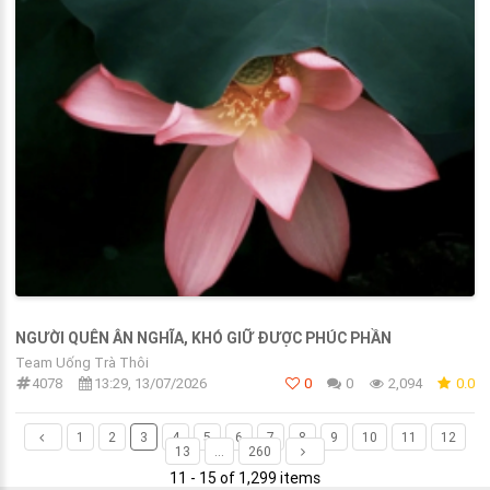
NGƯỜI QUÊN ÂN NGHĨA, KHÓ GIỮ ĐƯỢC PHÚC PHẦN
Team Uống Trà Thôi
4078
13:29, 13/07/2026
0
0
2,094
0.0
1
2
3
4
5
6
7
8
9
10
11
12
13
...
260
11 - 15 of 1,299 items