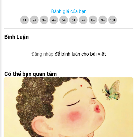
Đánh giá của bạn
1+
2+
3+
4+
5+
6+
7+
8+
9+
10+
Bình Luận
Đăng nhập
để bình luận cho bài viết
Có thể bạn quan tâm