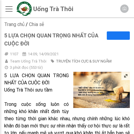
Uống Trà Thôi
Trang chủ
/
Chia sẻ
5 LỰA CHỌN QUAN TRỌNG NHẤT CỦA
CUỘC ĐỜI
1107
14:09, 14/09/2021
Team Uống Trà Thôi
TRUYỆN TÍCH CỰC & SUY NGẪM
3 phút đọc
(
553
từ)
5 LỰA CHỌN QUAN TRỌNG
NHẤT CỦA CUỘC ĐỜI
Uống Trà Thôi sưu tầm
Trong cuộc sống luôn có
những khó khăn nhất định tùy
theo từng thời gian khác nhau, nhưng chính những lúc khó
khăn đó bạn mới thực sự nhìn nhận thấy cơ hội thực sự là rất
to lớn, nếu mạnh mẽ và vượt qua khó khăn thì ắt hẳn bạn sẽ