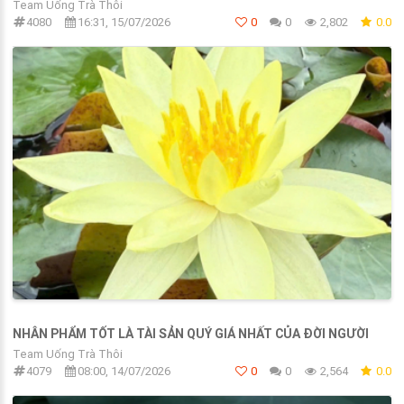
Team Uống Trà Thôi
4080
16:31, 15/07/2026
0
0
2,802
0.0
NHÂN PHẨM TỐT LÀ TÀI SẢN QUÝ GIÁ NHẤT CỦA ĐỜI NGƯỜI
Team Uống Trà Thôi
4079
08:00, 14/07/2026
0
0
2,564
0.0