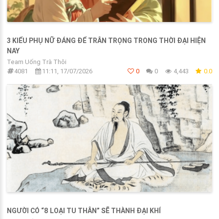
3 KIỂU PHỤ NỮ ĐÁNG ĐỂ TRÂN TRỌNG TRONG THỜI ĐẠI HIỆN
NAY
Team Uống Trà Thôi
4081
11:11, 17/07/2026
0
0
4,443
0.0
NGƯỜI CÓ “8 LOẠI TU THÂN” SẼ THÀNH ĐẠI KHÍ