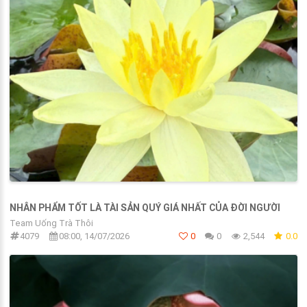
NHÂN PHẨM TỐT LÀ TÀI SẢN QUÝ GIÁ NHẤT CỦA ĐỜI NGƯỜI
Team Uống Trà Thôi
4079
08:00, 14/07/2026
0
0
2,544
0.0