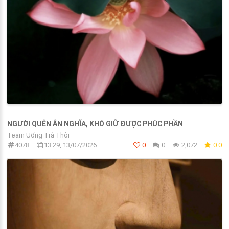
NGƯỜI QUÊN ÂN NGHĨA, KHÓ GIỮ ĐƯỢC PHÚC PHẦN
Team Uống Trà Thôi
4078
13:29, 13/07/2026
0
0
2,072
0.0