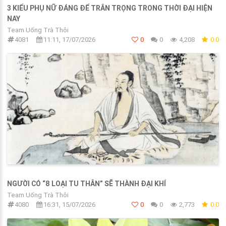
3 KIỂU PHỤ NỮ ĐÁNG ĐỂ TRÂN TRỌNG TRONG THỜI ĐẠI HIỆN
NAY
Team Uống Trà Thôi
4081
11:11, 17/07/2026
0
0
4,208
0.0
NGƯỜI CÓ “8 LOẠI TU THÂN” SẼ THÀNH ĐẠI KHÍ
Team Uống Trà Thôi
4080
16:31, 15/07/2026
0
0
2,773
0.0