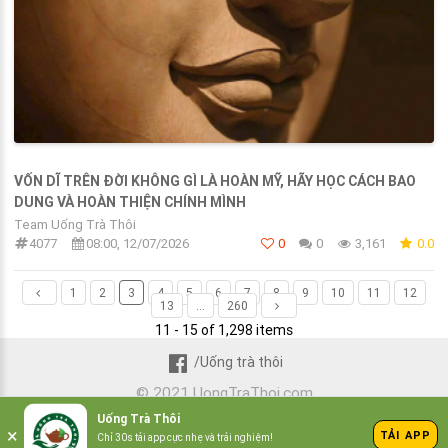
VỐN DĨ TRÊN ĐỜI KHÔNG GÌ LÀ HOÀN MỸ, HÃY HỌC CÁCH BAO
DUNG VÀ HOÀN THIỆN CHÍNH MÌNH
Team Uống Trà Thôi
4077
08:00, 12/07/2026
0
0
3,161
0.0
1
2
3
4
5
6
7
8
9
10
11
12
13
...
260
11 - 15 of 1,298 items
/Uống trà thôi
© 2021 UongTraThoi.com
Uống Trà Thôi
×
TẢI APP
Chỉ 30s tải app cực nhẹ và trải nghiệm!