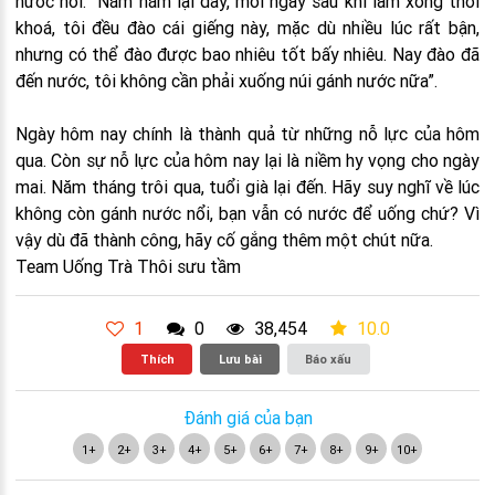
nước nói: “Năm năm lại đây, mỗi ngày sau khi làm xong thời
khoá, tôi đều đào cái giếng này, mặc dù nhiều lúc rất bận,
nhưng có thể đào được bao nhiêu tốt bấy nhiêu. Nay đào đã
đến nước, tôi không cần phải xuống núi gánh nước nữa”.
Ngày hôm nay chính là thành quả từ những nỗ lực của hôm
qua. Còn sự nỗ lực của hôm nay lại là niềm hy vọng cho ngày
mai. Năm tháng trôi qua, tuổi già lại đến. Hãy suy nghĩ về lúc
không còn gánh nước nổi, bạn vẫn có nước để uống chứ? Vì
vậy dù đã thành công, hãy cố gắng thêm một chút nữa.
Team Uống Trà Thôi sưu tầm
1
0
38,454
10.0
Thích
Lưu bài
Báo xấu
Đánh giá của bạn
1+
2+
3+
4+
5+
6+
7+
8+
9+
10+