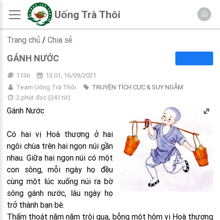
Uống Trà Thôi
Trang chủ
/
Chia sẻ
GÁNH NƯỚC
1136
13:01, 16/09/2021
Team Uống Trà Thôi
TRUYỆN TÍCH CỰC & SUY NGẪM
2 phút đọc
(
341
từ)
Gánh Nước
Có hai vị Hoà thượng ở hai
ngôi chùa trên hai ngọn núi gần
nhau. Giữa hai ngọn núi có một
con sông, mỗi ngày họ đều
cùng một lúc xuống núi ra bờ
sông gánh nước, lâu ngày họ
trở thành bạn bè.
Thấm thoát năm năm trôi qua, bỗng một hôm vị Hoà thượng