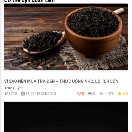
Có thể bạn quan tâm
VÌ SAO NÊN MUA TRÀ ĐEN – THỨC UỐNG NHỎ, LỢI ÍCH LỚN!
Trúc Quỳnh
3726
13:57, 18/04/2025
0
0
4,073
0.0