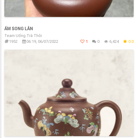
ẤM SONG LÂN
Team Uống Trà Thôi
1952
06:19, 06/07/2022
1
0
6,424
0.0