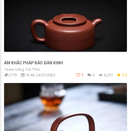
ẤM KHẮC PHÁP BẢO ĐÀN KINH
Team Uống Trà Thôi
2779
16:48, 24/07/2023
1
0
6,251
5.5