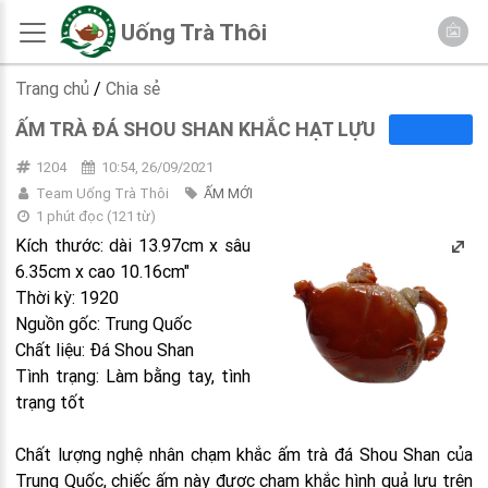
Uống Trà Thôi
Trang chủ
/
Chia sẻ
ẤM TRÀ ĐÁ SHOU SHAN KHẮC HẠT LỰU
1204
10:54, 26/09/2021
Team Uống Trà Thôi
ẤM MỚI
1 phút đọc
(
121
từ)
Kích thước: dài 13.97cm x sâu
6.35cm x cao 10.16cm"
Thời kỳ: 1920
Nguồn gốc: Trung Quốc
Chất liệu: Đá Shou Shan
Tình trạng: Làm bằng tay, tình
trạng tốt
Chất lượng nghệ nhân chạm khắc ấm trà đá Shou Shan của
Trung Quốc, chiếc ấm này được chạm khắc hình quả lựu trên