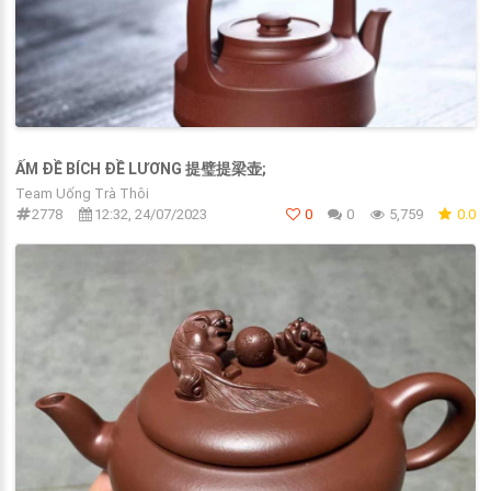
ẤM ĐỀ BÍCH ĐỀ LƯƠNG 提璧提梁壶;
Team Uống Trà Thôi
2778
12:32, 24/07/2023
0
0
5,759
0.0