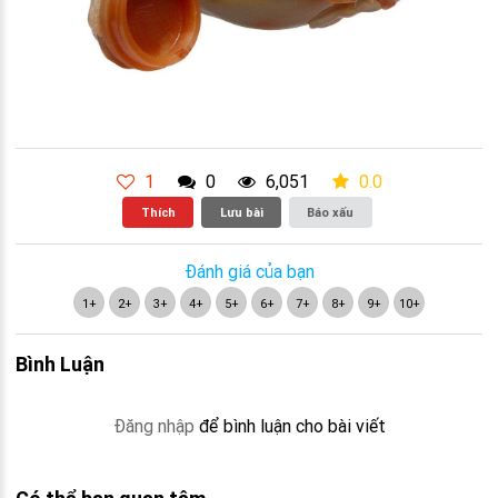
1
0
6,051
0.0
Thích
Lưu bài
Báo xấu
Đánh giá của bạn
1+
2+
3+
4+
5+
6+
7+
8+
9+
10+
Bình Luận
Đăng nhập
để bình luận cho bài viết