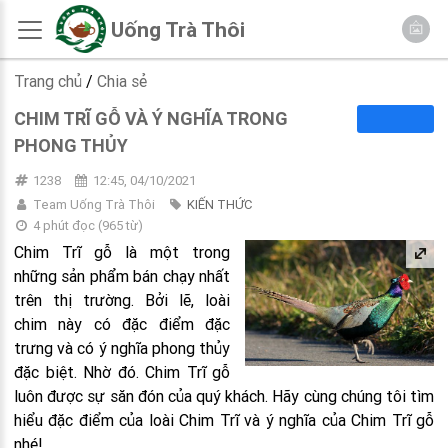
Uống Trà Thôi
Trang chủ
/
Chia sẻ
CHIM TRĨ GỖ VÀ Ý NGHĨA TRONG
PHONG THỦY
1238
12:45, 04/10/2021
Team Uống Trà Thôi
KIẾN THỨC
4 phút đọc
(
965
từ)
Chim Trĩ gỗ là một trong
những sản phẩm bán chạy nhất
trên thị trường. Bởi lẽ, loài
chim này có đặc điểm đặc
trưng và có ý nghĩa phong thủy
đặc biệt. Nhờ đó. Chim Trĩ gỗ
luôn được sự săn đón của quý khách. Hãy cùng chúng tôi tìm
hiểu đặc điểm của loài Chim Trĩ và ý nghĩa của Chim Trĩ gỗ
nhé!