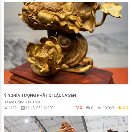
Ý NGHĨA TƯỢNG PHẬT DI LẶC LÁ SEN
Team Uống Trà Thôi
1422
11:48, 05/12/2021
0
0
10,069
0.0