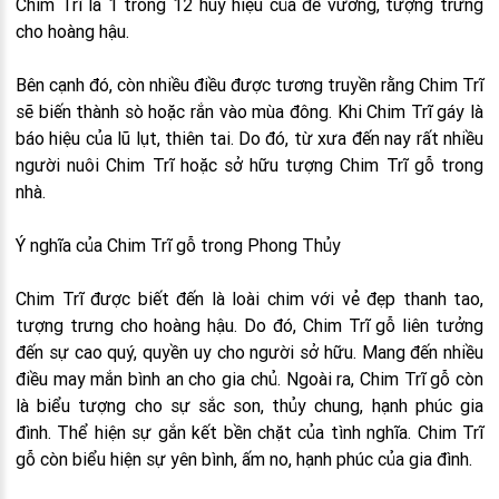
Chim Trĩ là 1 trong 12 huy hiệu của đế vương, tượng trưng
cho hoàng hậu.
Bên cạnh đó, còn nhiều điều được tương truyền rằng Chim Trĩ
sẽ biến thành sò hoặc rắn vào mùa đông. Khi Chim Trĩ gáy là
báo hiệu của lũ lụt, thiên tai. Do đó, từ xưa đến nay rất nhiều
người nuôi Chim Trĩ hoặc sở hữu tượng Chim Trĩ gỗ trong
nhà.
Ý nghĩa của Chim Trĩ gỗ trong Phong Thủy
Chim Trĩ được biết đến là loài chim với vẻ đẹp thanh tao,
tượng trưng cho hoàng hậu. Do đó, Chim Trĩ gỗ liên tưởng
đến sự cao quý, quyền uy cho người sở hữu. Mang đến nhiều
điều may mắn bình an cho gia chủ. Ngoài ra, Chim Trĩ gỗ còn
là biểu tượng cho sự sắc son, thủy chung, hạnh phúc gia
đình. Thể hiện sự gắn kết bền chặt của tình nghĩa. Chim Trĩ
gỗ còn biểu hiện sự yên bình, ấm no, hạnh phúc của gia đình.