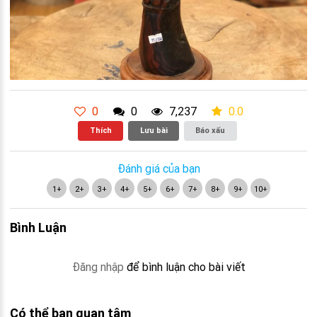
0
0
7,237
0.0
Thích
Lưu bài
Báo xấu
Đánh giá của bạn
1+
2+
3+
4+
5+
6+
7+
8+
9+
10+
Bình Luận
Đăng nhập
để bình luận cho bài viết
Có thể bạn quan tâm