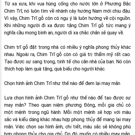
Từ xa xưa, khi vua hùng cống cho nước lớn ở Phương Bắc
Chim Trĩ, nó luôn tìm về nhánh cây hướng Nam mới chịu đậu.
Vì vậy, Chim Trĩ gỗ còn có ngụ ý là luôn hướng về cội nguồn.
Khi những người đi xa được tặng Chim Trĩ gỗ tức mang ý
nghĩa cầu mong bình an, người dì xa chắc chắn sẽ quay về.
Chim trĩ gỗ đặt trong nhà có nhiều ý nghĩa phong thủy khác
nhau. Ngoài ra, Chim Trĩ gỗ còn có giá trị thẩm mỹ rất cao.
Tạo được sự sang trọng, tinh tế cho căn nhà của bạn. Nó còn
thích hợp làm quà tặng, quà biếu cho người khác.
Chọn hình ảnh Chim Trĩ như thế nào để đem lại may mắn
Lựa chọn hình ảnh Chim Trĩ gỗ như thế nào để tạo được sự
may mắn? Theo quan niệm phương Đông, mỗi gia chủ có
một mệnh trong ngũ hành. Mỗi một mệnh sẽ hợp với màu
sắc và kiểu dáng khác nhau hợp phong thủy để mang lại may
mắn. Việc chọn sai hình ảnh, chi tiết, màu sắc sẽ không phù
hợp phong thủy cho gia chủ. Do đó, muốn có nhiều may mắn,