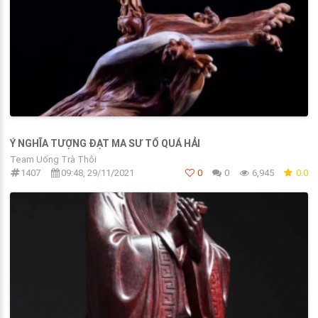
Ý NGHĨA TƯỢNG ĐẠT MA SƯ TỔ QUÁ HẢI
Team Uống Trà Thôi
1407
09:48, 29/11/2021
0
0
6,945
0.0