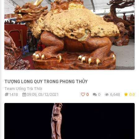
TƯỢNG LONG QUY TRONG PHONG THỦY
Team Uống Trà Thôi
1418
09:09, 03/12/2021
0
0
6,648
0.0