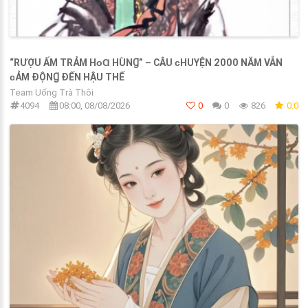
“RƯỢU ẤM TRẢM HᴏⱭ HÙNꞬ” – CÂU ᴄHUYỆN 2000 NĂM VẪN
ᴄẢM ĐỘNꞬ ĐẾN HẬU THẾ
Team Uống Trà Thôi
4094
08:00, 08/08/2026
0
0
826
0.0