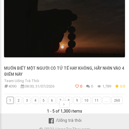
MUỐN BIẾT MỘT NGƯỜI CÓ TỬ TẾ HAY KHÔNG, HÃY NHÌN VÀO 4
ĐIỂM NÀY
Team Uống Trà Thôi
4090
08:00, 31/07/2026
0
0
1,789
0.0
1
2
3
4
5
6
7
8
9
10
11
...
260
1 - 5 of 1,300 items
/Uống trà thôi