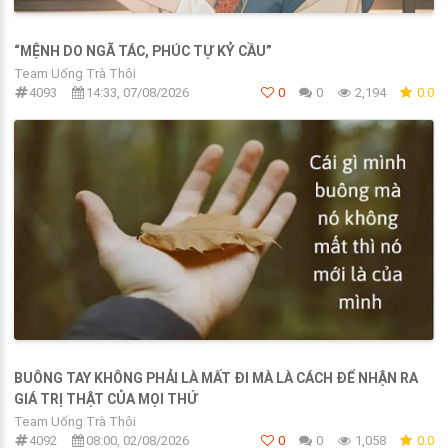
“MỆNH DO NGÃ TÁC, PHÚC TỰ KỶ CẦU”
Team Uống Trà Thôi
4093
14:33, 07/08/2026
0
0
2,194
0.0
BUÔNG TAY KHÔNG PHẢI LÀ MẤT ĐI MÀ LÀ CÁCH ĐỂ NHẬN RA
GIÁ TRỊ THẬT CỦA MỌI THỨ
Team Uống Trà Thôi
4092
08:00, 02/08/2026
0
0
1,058
0.0