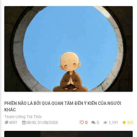
PHIỀN NÃO LÀ BỞI QUÁ QUAN TÂM ĐẾN Ý KIẾN CỦA NGƯỜI
KHÁC
Team Uống Trà Thôi
4091
08:00, 01/08/2026
0
0
1,191
0.0