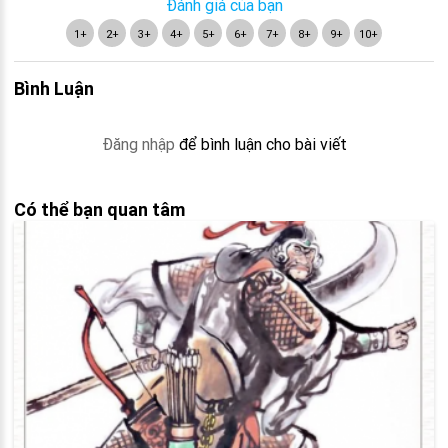
Đánh giá của bạn
1+
2+
3+
4+
5+
6+
7+
8+
9+
10+
Bình Luận
Đăng nhập
để bình luận cho bài viết
Có thể bạn quan tâm