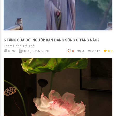
6 TẦNG CỦA ĐỜI NGƯỜI: BẠN ĐANG SỐNG Ở TẦNG NÀO?
Team Uống Trà Thôi
4075
08:00, 10/07/2026
0
0
2,517
0.0