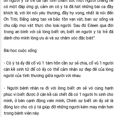
ơn người y tá trẻ đã tận tình chăm sóc một người chẳng hề
có một đáp ứng gì, cảm ơn cô y tá đã hát những bài ca đầy
khích lệ, với lời nói yêu thương, đầy hy vọng, nhất là nói đến
Ơn Trời, Đấng sáng tạo và bảo tồn vạn vật, ban sự sống và
chu cấp mọi vật thực cho loài người. Sau đó Eileen qua đời
trong an bình với cả lòng biết ơn, biết ơn người y tá trẻ đã
dành cho mình lòng ưu ái và sự chăm sóc đặc biệt".
Bài học cuộc sống:
- Cô ý tá ấy đã cổ vũ 1 tâm hồn cần sự sẻ chia, cổ vũ 1 người
cận kề sinh tử để cô ấy có thể cảm nhận sự đẹp đẽ của lòng
người của tình thương giữa người với nhau.
- Người bệnh nhân ra đi với lòng biết ơn sẽ vô cùng hạnh
phúc vì biết được ở cận kề cái chết đã có 1 người hi sinh cho
mình, ở bên cạnh động viên mình, Chính sự biết ơn ấy sẽ là
động lực cho cô ý tá giúp đỡ những người kém may mắn hơn
trong bệnh viện này.