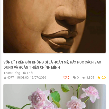
VỐN DĨ TRÊN ĐỜI KHÔNG GÌ LÀ HOÀN MỸ, HÃY HỌC CÁCH BAO
DUNG VÀ HOÀN THIỆN CHÍNH MÌNH
Team Uống Trà Thôi
4077
08:00, 12/07/2026
0
0
3,305
0.0