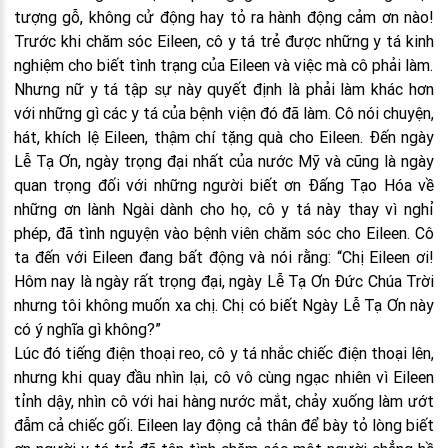
tượng gỗ, không cử động hay tỏ ra hành động cảm ơn nào!
Trước khi chăm sóc Eileen, cô y tá trẻ được những y tá kinh
nghiệm cho biết tình trạng của Eileen và việc mà cô phải làm.
Nhưng nữ y tá tập sự này quyết định là phải làm khác hơn
với những gì các y tá của bệnh viện đó đã làm. Cô nói chuyện,
hát, khích lệ Eileen, thậm chí tặng quà cho Eileen. Đến ngày
Lễ Tạ Ơn, ngày trọng đại nhất của nước Mỹ và cũng là ngày
quan trọng đối với những người biết ơn Đấng Tạo Hóa về
những ơn lành Ngài dành cho họ, cô y tá này thay vì nghỉ
phép, đã tình nguyện vào bệnh viên chăm sóc cho Eileen. Cô
ta đến với Eileen đang bất động và nói rằng: “Chị Eileen ơi!
Hôm nay là ngày rất trọng đại, ngày Lễ Tạ Ơn Đức Chúa Trời
nhưng tôi không muốn xa chị. Chị có biết Ngày Lễ Tạ Ơn này
có ý nghĩa gì không?”
Lúc đó tiếng điện thoại reo, cô y tá nhắc chiếc điện thoại lên,
nhưng khi quay đầu nhìn lại, cô vô cùng ngạc nhiên vì Eileen
tỉnh dậy, nhìn cô với hai hàng nước mắt, chảy xuống làm ướt
đẫm cả chiếc gối. Eileen lay động cả thân để bày tỏ lòng biết