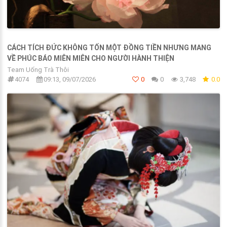
CÁCH TÍCH ĐỨC KHÔNG TỐN MỘT ĐỒNG TIỀN NHƯNG MANG
VỀ PHÚC BÁO MIÊN MIÊN CHO NGƯỜI HÀNH THIỆN
Team Uống Trà Thôi
4074
09:13, 09/07/2026
0
0
3,748
0.0