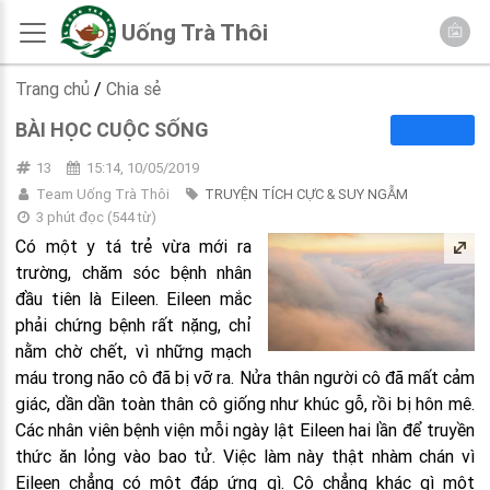
Uống Trà Thôi
Trang chủ
/
Chia sẻ
BÀI HỌC CUỘC SỐNG
13
15:14, 10/05/2019
Team Uống Trà Thôi
TRUYỆN TÍCH CỰC & SUY NGẪM
3 phút đọc
(
544
từ)
Có một y tá trẻ vừa mới ra
trường, chăm sóc bệnh nhân
đầu tiên là Eileen. Eileen mắc
phải chứng bệnh rất nặng, chỉ
nằm chờ chết, vì những mạch
máu trong não cô đã bị vỡ ra. Nửa thân người cô đã mất cảm
giác, dần dần toàn thân cô giống như khúc gỗ, rồi bị hôn mê.
Các nhân viên bệnh viện mỗi ngày lật Eileen hai lần để truyền
thức ăn lỏng vào bao tử. Việc làm này thật nhàm chán vì
Eileen chẳng có một đáp ứng gì. Cô chẳng khác gì một