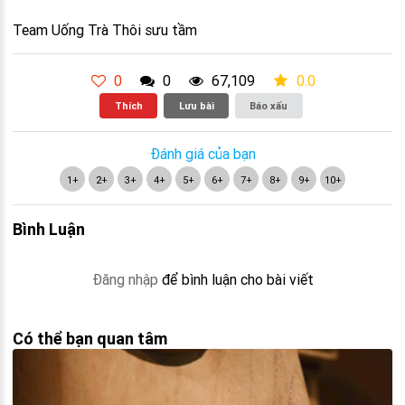
Team Uống Trà Thôi sưu tầm
0
0
67,109
0.0
Thích
Lưu bài
Báo xấu
Đánh giá của bạn
1+
2+
3+
4+
5+
6+
7+
8+
9+
10+
Bình Luận
Đăng nhập
để bình luận cho bài viết
Có thể bạn quan tâm