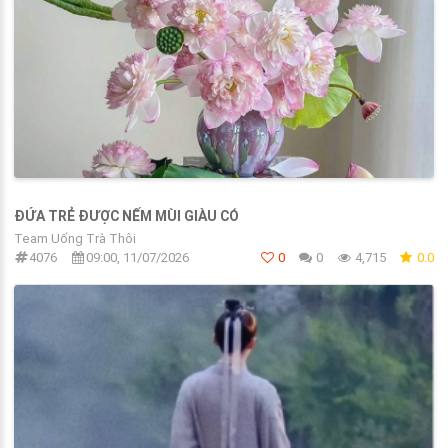
ĐỨA TRẺ ĐƯỢC NẾM MÙI GIÀU CÓ
Team Uống Trà Thôi
4076
09:00, 11/07/2026
0
0
4,715
0.0