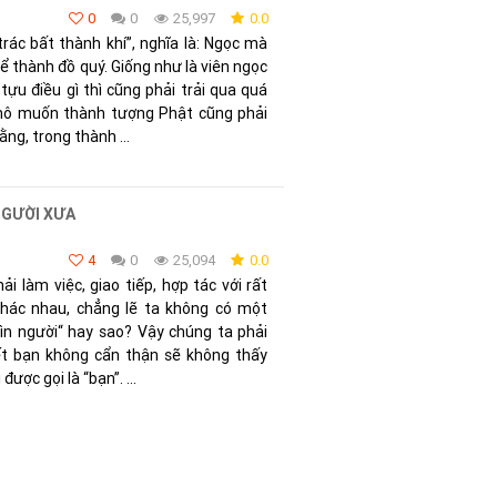
0
0
25,997
0.0
rác bất thành khí”, nghĩa là: Ngọc mà
ể thành đồ quý. Giống như là viên ngọc
tựu điều gì thì cũng phải trải qua quá
 thô muốn thành tượng Phật cũng phải
ng, trong thành ...
NGƯỜI XƯA
4
0
25,094
0.0
i làm việc, giao tiếp, hợp tác với rất
khác nhau, chẳng lẽ ta không có một
ìn người“ hay sao? Vậy chúng ta phải
ết bạn không cẩn thận sẽ không thấy
ược gọi là “bạn”. ...