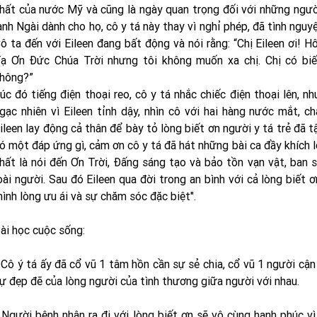
hất của nước Mỹ và cũng là ngày quan trọng đối với những ngư
ành Ngài dành cho họ, cô y tá này thay vì nghỉ phép, đã tình nguy
ô ta đến với Eileen đang bất động và nói rằng: “Chị Eileen ơi! H
ạ Ơn Đức Chúa Trời nhưng tôi không muốn xa chị. Chị có bi
hông?”
úc đó tiếng điện thoại reo, cô y tá nhắc chiếc điện thoại lên, nh
gạc nhiên vì Eileen tỉnh dậy, nhìn cô với hai hàng nước mắt, 
ileen lay động cả thân để bày tỏ lòng biết ơn người y tá trẻ đã
ó một đáp ứng gì, cảm ơn cô y tá đã hát những bài ca đầy khích lệ
hất là nói đến Ơn Trời, Đấng sáng tạo và bảo tồn vạn vật, ban
oài người. Sau đó Eileen qua đời trong an bình với cả lòng biết ơ
ình lòng ưu ái và sự chăm sóc đặc biệt".
ài học cuộc sống:
 Cô ý tá ấy đã cổ vũ 1 tâm hồn cần sự sẻ chia, cổ vũ 1 người cậ
ự đẹp đẽ của lòng người của tình thương giữa người với nhau.
 Người bệnh nhân ra đi với lòng biết ơn sẽ vô cùng hạnh phúc vì