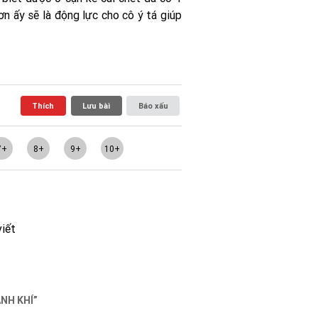
ơn ấy sẽ là động lực cho cô ý tá giúp
Thích
Lưu bài
Báo xấu
7+
8+
9+
10+
viết
NH KHÍ”