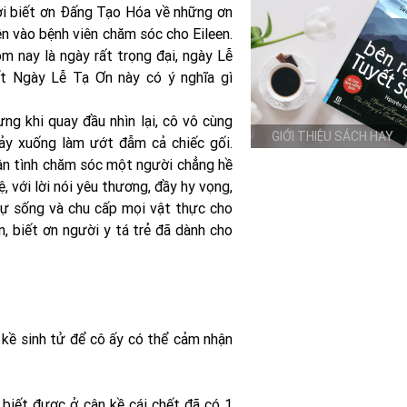
ời biết ơn Đấng Tạo Hóa về những ơn
ện vào bệnh viên chăm sóc cho Eileen.
ôm nay là ngày rất trọng đại, ngày Lễ
ết Ngày Lễ Tạ Ơn này có ý nghĩa gì
ưng khi quay đầu nhìn lại, cô vô cùng
GIỚI THIỆU SÁCH HAY
chảy xuống làm ướt đẫm cả chiếc gối.
 tận tình chăm sóc một người chẳng hề
, với lời nói yêu thương, đầy hy vọng,
 sự sống và chu cấp mọi vật thực cho
n, biết ơn người y tá trẻ đã dành cho
n kề sinh tử để cô ấy có thể cảm nhận
 biết được ở cận kề cái chết đã có 1