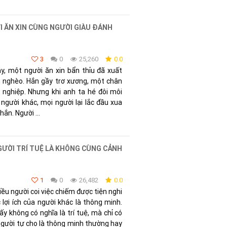
 ĂN XIN CÙNG NGƯỜI GIÀU ĐÁNH
3
0
25,260
0.0
y, một người ăn xin bẩn thỉu đã xuất
 nghèo. Hắn gầy trơ xương, một chân
i nghiệp. Nhưng khi anh ta hé đôi môi
 người khác, mọi người lại lắc đầu xua
hắn. Người ...
GƯỜI TRÍ TUỆ LÀ KHÔNG CÙNG CẢNH
1
0
26,482
0.0
hiều người coi việc chiếm được tiện nghi
 lợi ích của người khác là thông minh.
y không có nghĩa là trí tuệ, mà chỉ có
 người tự cho là thông minh thường hay