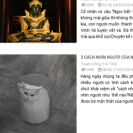
3392
13:18, 24/07/2024
Cổ nhân có câu “Ngọc bất t
không mài giũa thì không th
kia, con người muốn thành 
trình tôi luyện vất vả. Đá
trải qua khổ cựcChuyện kể rằ
3 CÁCH NHÌN NGƯỜI CỦA 
Team Uống Trà Thôi
3386
08:00, 21/07/2024
Hàng ngày chúng ta đều phả
nhiều người có tính cách 
chút khái niệm về “cách nh
nhìn người như thế nào?K
được bộ mặt thật của người đ