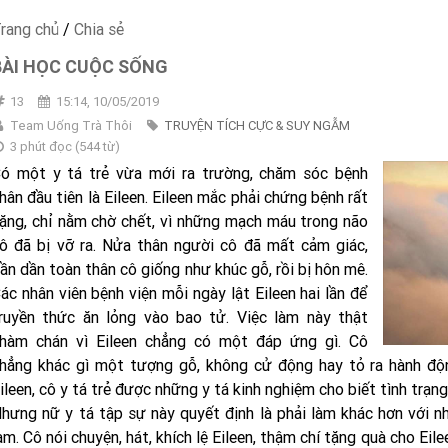
rang chủ
/
Chia sẻ
BÀI HỌC CUỘC SỐNG
13
15:14, 10/05/2019
Team Uống Trà Thôi
TRUYỆN TÍCH CỰC & SUY NGẪM
3 phút đọc
(
544
từ)
ó một y tá trẻ vừa mới ra trường, chăm sóc bệnh
hân đầu tiên là Eileen. Eileen mắc phải chứng bệnh rất
ặng, chỉ nằm chờ chết, vì những mạch máu trong não
ô đã bị vỡ ra. Nửa thân người cô đã mất cảm giác,
ần dần toàn thân cô giống như khúc gỗ, rồi bị hôn mê.
ác nhân viên bệnh viện mỗi ngày lật Eileen hai lần để
ruyền thức ăn lỏng vào bao tử. Việc làm này thật
hàm chán vì Eileen chẳng có một đáp ứng gì. Cô
hẳng khác gì một tượng gỗ, không cử động hay tỏ ra hành đ
ileen, cô y tá trẻ được những y tá kinh nghiệm cho biết tình trạng
hưng nữ y tá tập sự này quyết định là phải làm khác hơn với n
àm. Cô nói chuyện, hát, khích lệ Eileen, thậm chí tặng quà cho Eil