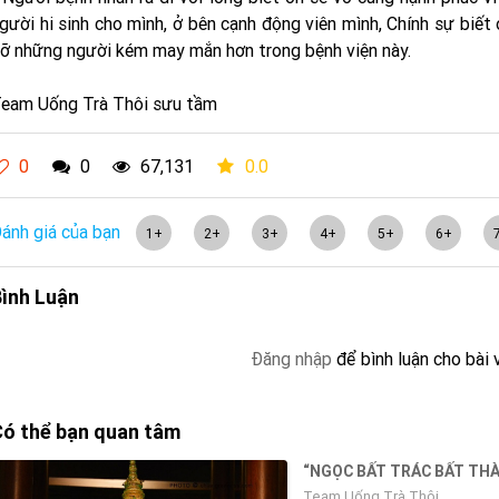
gười hi sinh cho mình, ở bên cạnh động viên mình, Chính sự biết 
ỡ những người kém may mắn hơn trong bệnh viện này.
eam Uống Trà Thôi sưu tầm
0
0
67,131
0.0
ánh giá của bạn
1+
2+
3+
4+
5+
6+
ình Luận
Đăng nhập
để bình luận cho bài 
ó thể bạn quan tâm
“NGỌC BẤT TRÁC BẤT THÀ
Team Uống Trà Thôi