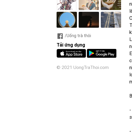
n
l
C
T
k
/Uống trà thôi
L
Tải ứng dụng
n
E
c
n
© 2021 UongTraThoi.com
l
m
B
-
s
-