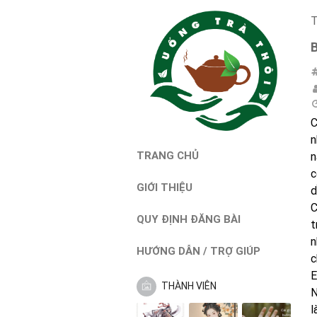
T
C
n
TRANG CHỦ
n
c
GIỚI THIỆU
d
C
QUY ĐỊNH ĐĂNG BÀI
t
n
HƯỚNG DẪN / TRỢ GIÚP
c
E
THÀNH VIÊN
N
l