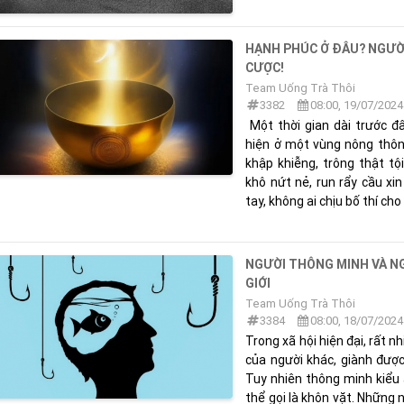
HẠNH PHÚC Ở ĐÂU? NGƯỜI
CƯỢC!
Team Uống Trà Thôi
3382
08:00, 19/07/2024
Một thời gian dài trước đâ
hiện ở một vùng nông thôn
khập khiễng, trông thật tộ
khô nứt nẻ, run rẩy cầu xin
tay, không ai chịu bố thí cho 
NGƯỜI THÔNG MINH VÀ N
GIỚI
Team Uống Trà Thôi
3384
08:00, 18/07/2024
Trong xã hội hiện đại, rất n
của người khác, giành được
Tuy nhiên thông minh kiểu ấ
thể gọi là khôn vặt. Những