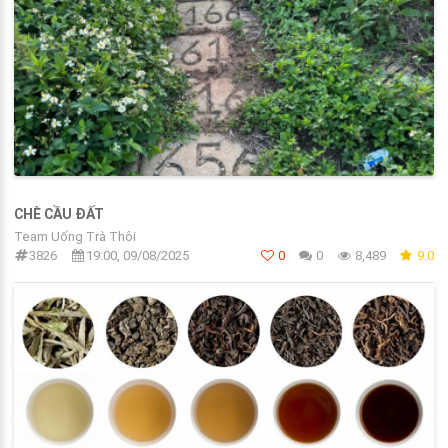
CHÈ CẦU ĐẤT
Team Uống Trà Thôi
3826
19:00, 09/08/2025
0
0
8,489
9.0