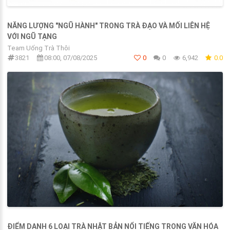
NĂNG LƯỢNG "NGŨ HÀNH" TRONG TRÀ ĐẠO VÀ MỐI LIÊN HỆ
VỚI NGŨ TẠNG
Team Uống Trà Thôi
3821
08:00, 07/08/2025
0
0
6,942
0.0
ĐIỂM DANH 6 LOẠI TRÀ NHẬT BẢN NỔI TIẾNG TRONG VĂN HÓA