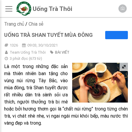
Uống Trà Thôi
Trang chủ
/
Chia sẻ
UỐNG TRÀ SHAN TUYẾT MÙA ĐÔNG
1326
09:03, 30/10/2021
Team Uống Trà Thôi
BÀI VIẾT
3 phút đọc
(
673
từ)
Là một trong những đặc sản
mà thiên nhiên ban tặng cho
vùng núi rừng Tây Bắc, vào
mùa đông, trà Shan tuyết được
rất nhiều dân trà sành sỏi ưa
thích, người thưởng trà bị mê
hoặc bởi hương thơm gọi là “chất núi rừng” trong từng chén
trà, vị chát nhè nhẹ, vị ngai ngái mùi khói bếp, màu nước thì
vàng đẹp và trong.