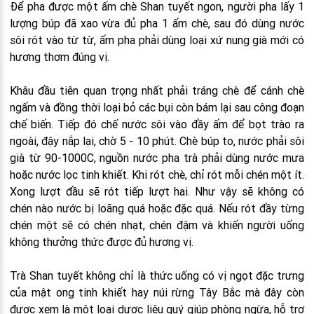
Để pha được một ấm chè Shan tuyết ngon, người pha lấy 1
lượng búp đã xao vừa đủ pha 1 ấm chè, sau đó dùng nước
sôi rót vào từ từ, ấm pha phải dùng loại xứ nung già mới có
hương thơm đúng vị.
Khâu đầu tiên quan trọng nhất phải tráng chè để cánh chè
ngấm và đồng thời loại bỏ các bụi còn bám lại sau công đoạn
chế biến. Tiếp đó chế nước sôi vào đầy ấm để bọt trào ra
ngoài, đậy nắp lại, chờ 5 - 10 phút. Chè búp to, nước phải sôi
già từ 90-1000C, nguồn nước pha trà phải dùng nước mưa
hoặc nước lọc tinh khiết. Khi rót chè, chỉ rót mỗi chén một ít.
Xong lượt đầu sẽ rót tiếp lượt hai. Như vậy sẽ không có
chén nào nước bị loãng quá hoặc đặc quá. Nếu rót đầy từng
chén một sẽ có chén nhạt, chén đậm và khiến người uống
không thưởng thức được đủ hương vị.
Trà Shan tuyết không chỉ là thức uống có vị ngọt đặc trưng
của mật ong tinh khiết hay núi rừng Tây Bắc mà đây còn
được xem là một loại dược liệu quý giúp phòng ngừa, hỗ trợ