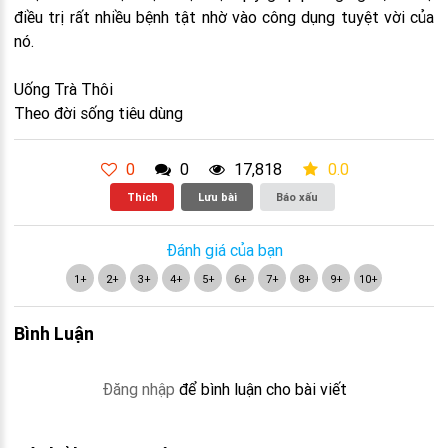
điều trị rất nhiều bệnh tật nhờ vào công dụng tuyệt vời của
nó.
Uống Trà Thôi
Theo đời sống tiêu dùng
0
0
17,818
0.0
Thích
Lưu bài
Báo xấu
Đánh giá của bạn
1+
2+
3+
4+
5+
6+
7+
8+
9+
10+
Bình Luận
Đăng nhập
để bình luận cho bài viết