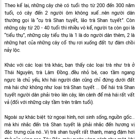
Theo kể lại, những cây chè có tuổi thọ từ 200 đến 300 năm
tuổi, có cây đến 2 người ôm không xuể…nên người dân
thường gọi là “cụ trà Shan tuyết, lão trà Shan tuyết”. Còn
những cây từ 20 - 40 tuổi thì nhiều vô kể, người ta còn gọi là
“tiểu thụ”, những cây tiểu thụ là 1 là do người dân thêm, 2 là
những hạt của những cây cổ thụ rơi xuống đất tự đâm chồi
nảy lộc.
Khác với các loại trà khác, bạn thấy các loại trà như trà ở
Thái Nguyên, trà Lâm Đồng…đều nhỏ bé, cao tầm ngang
ngực là chủ yếu, khi hái người dân cũng chỉ đứng dưới đất
mà hái chứ không như loại trà Shan tuyết … Để hái trà Shan
tuyết người dân phải trèo lên cây, lên cành để mà hái rất vất
vả (đối với những cây tầm trên trăm tuổi).
Ngoài sự khác biệt từ ngoại hình, nơi sinh sống, nguồn gốc…
mà khi nhắc đến trà Shan tuyết là phải nhắc đến hương vị
đặc trưng của nó…Vị trà shan tuyết rất thanh, mang đậm hơi