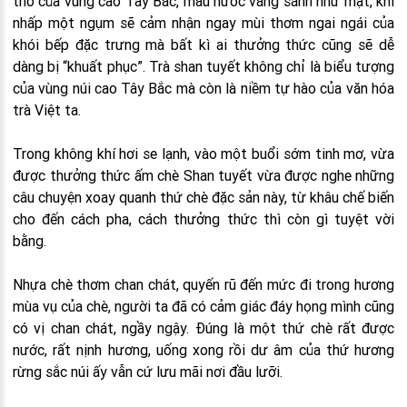
thở của vùng cao Tây Bắc, màu nước vàng sánh như mật, khi
nhấp một ngụm sẽ cảm nhận ngay mùi thơm ngai ngái của
khói bếp đặc trưng mà bất kì ai thưởng thức cũng sẽ dễ
dàng bị “khuất phục”. Trà shan tuyết không chỉ là biểu tượng
của vùng núi cao Tây Bắc mà còn là niềm tự hào của văn hóa
trà Việt ta.
Trong không khí hơi se lạnh, vào một buổi sớm tinh mơ, vừa
được thưởng thức ấm chè Shan tuyết vừa được nghe những
câu chuyện xoay quanh thứ chè đặc sản này, từ khâu chế biến
cho đến cách pha, cách thưởng thức thì còn gì tuyệt vời
bằng.
Nhựa chè thơm chan chát, quyến rũ đến mức đi trong hương
mùa vụ của chè, người ta đã có cảm giác đáy họng mình cũng
có vị chan chát, ngầy ngậy. Đúng là một thứ chè rất được
nước, rất nịnh hương, uống xong rồi dư âm của thứ hương
rừng sắc núi ấy vẫn cứ lưu mãi nơi đầu lưỡi.