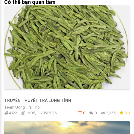
Có thể bạn quan tâm
TRUYỀN THUYẾT TRÀ LONG TỈNH
Team Uống Trà Thôi
4022
16:35, 11/05/2026
0
0
2,355
0.0