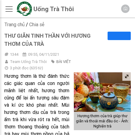
Uống Trà Thôi
Trang chủ
/
Chia sẻ
THƯ GIÃN TINH THẦN VỚI HƯƠNG
THƠM CỦA TRÀ
1344
09:55, 04/11/2021
Team Uống Trà Thôi
BÀI VIẾT
3 phút đọc
(
635
từ)
Hương thơm là thứ đánh thức
các giác quan của con người
mãnh liệt nhất, hương thơm
cũng để lại ấn tượng sâu đậm
và kí ức khó phai nhất. Mùi
hương thơm dịu của trà trong
Hương thơm của trà giúp thư
ấm trà khi vừa rót ra hết, mùi
giãn và thoái mái đầu óc - Ảnh:
Nghiện trà
thơm thoang thoảng của tách
trà hay mùi thơm nồng của bã