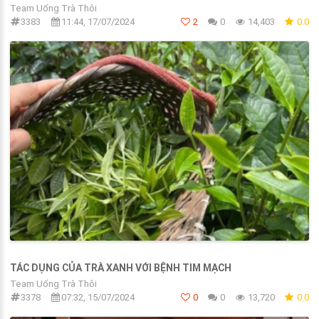
Team Uống Trà Thôi
3383
11:44, 17/07/2024
2
0
14,403
0.0
TÁC DỤNG CỦA TRÀ XANH VỚI BỆNH TIM MẠCH
Team Uống Trà Thôi
3378
07:32, 15/07/2024
0
0
13,720
0.0