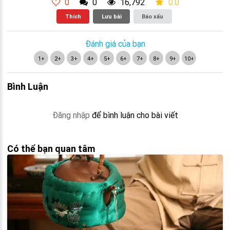
0
0
16,792
0.0
Thích
Lưu bài
Báo xấu
Đánh giá của bạn
1+
2+
3+
4+
5+
6+
7+
8+
9+
10+
Bình Luận
Đăng nhập
để bình luận cho bài viết
Có thể bạn quan tâm