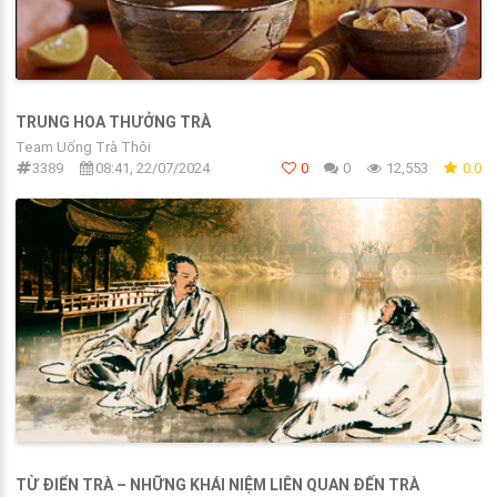
TRUNG HOA THƯỞNG TRÀ
Team Uống Trà Thôi
3389
08:41, 22/07/2024
0
0
12,553
0.0
TỪ ĐIỂN TRÀ – NHỮNG KHÁI NIỆM LIÊN QUAN ĐẾN TRÀ