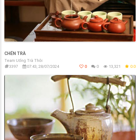
CHÉN TRÀ
Team Uống Trà Thôi
3397
07:43, 28/07/2024
0
0
13,321
0.0