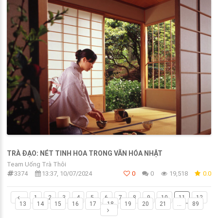
TRÀ ĐẠO: NÉT TINH HOA TRONG VĂN HÓA NHẬT
Team Uống Trà Thôi
3374
13:37, 10/07/2024
0
0
19,518
0.0
1
2
3
4
5
6
7
8
9
10
11
12
13
14
15
16
17
18
19
20
21
...
89