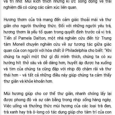
và trí nhớ. Mùi kích thích những kí ức sống động về trải
nghiệm đã có cùng các cảm xúc liên quan.
Hương thơm của trà mang đến cảm giác thoải mái và thư
giãn cho người thưởng thức. Đối với những người yêu trà,
hương thơm là yếu tố quan trong quyết định trước cả vị trà.
Tiến sĩ Pamela Dalton, một nhà nghiên cứu đến từ Trung
tâm Monell chuyên nghiên cứu về sự tương tác giữa giác
quan của con người với hóa chất ở Philadelphia cho biết: “Khi
chúng ta ngửi một thứ gì đó mình thích, chúng ta có xu
hướng hít thở sâu và dễ dàng hơn, huyết áp được hạ xuống
và tim của chúng ta cũng đập với nhịp độ chậm rãi và thư
thái hơn - và tất cả những điều này giúp chúng ta cảm thấy
thư giãn và khỏe khoắn hơn.
Mùi hương giúp cho cơ thể thư giãn, nhanh chóng lấy lại
được phong độ và sự cân bằng trong nhịp sống hàng ngày.
Việc uống và thưởng thức mùi hương của các loại trà đen,
trà xanh hay trà ô-long có tác dụng giúp cho tâm trí của con