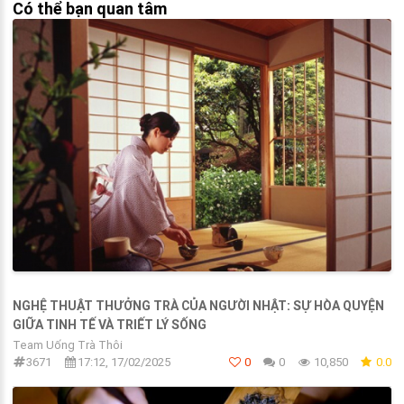
Có thể bạn quan tâm
NGHỆ THUẬT THƯỞNG TRÀ CỦA NGƯỜI NHẬT: SỰ HÒA QUYỆN
GIỮA TINH TẾ VÀ TRIẾT LÝ SỐNG
Team Uống Trà Thôi
3671
17:12, 17/02/2025
0
0
10,850
0.0