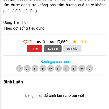
tìm được dòng trà không pha tẩm hương quả thực không
phải là điều dễ dàng.
Uống Trà Thôi
Theo đời sống tiêu dùng
0
0
17,860
10.0
Thích
Lưu bài
Báo xấu
Đánh giá của bạn
1+
2+
3+
4+
5+
6+
7+
8+
9+
10+
Bình Luận
Đăng nhập
để bình luận cho bài viết