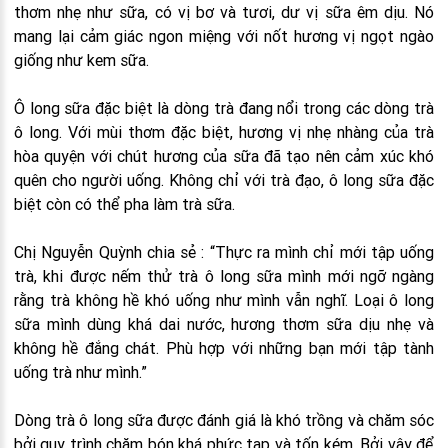
thơm nhẹ như sữa, có vị bơ và tươi, dư vị sữa êm dịu. Nó
mang lại cảm giác ngon miệng với nốt hương vị ngọt ngào
giống như kem sữa.
Ô long sữa đặc biệt là dòng trà đang nổi trong các dòng trà
ô long. Với mùi thơm đặc biệt, hương vị nhẹ nhàng của trà
hòa quyện với chút hương của sữa đã tạo nên cảm xúc khó
quên cho người uống. Không chỉ với trà đạo, ô long sữa đặc
biệt còn có thể pha làm trà sữa.
Chị Nguyễn Quỳnh chia sẻ : “Thực ra mình chỉ mới tập uống
trà, khi được nếm thử trà ô long sữa mình mới ngỡ ngàng
rằng trà không hề khó uống như mình vẫn nghĩ. Loại ô long
sữa mình dùng khá dai nước, hương thơm sữa dịu nhẹ và
không hề đắng chát. Phù hợp với những bạn mới tập tành
uống trà như mình.”
Dòng trà ô long sữa được đánh giá là khó trồng và chăm sóc
bởi quy trình chăm bón khá phức tạp và tốn kém. Bởi vậy để