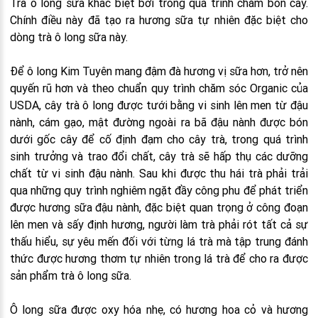
Trà ô long sữa khác biệt bởi trong quá trình chăm bón cây.
Chính điều này đã tạo ra hương sữa tự nhiên đặc biệt cho
dòng trà ô long sữa này.
Để ô long Kim Tuyên mang đậm đà hương vị sữa hơn, trở nên
quyến rũ hơn và theo chuẩn quy trình chăm sóc Organic của
USDA, cây trà ô long được tưới bằng vi sinh lên men từ đậu
nành, cám gạo, mật đường ngoài ra bã đậu nành được bón
dưới gốc cây để cố định đạm cho cây trà, trong quá trình
sinh trưởng và trao đổi chất, cây trà sẽ hấp thụ các dưỡng
chất từ vi sinh đậu nành. Sau khi được thu hái trà phải trải
qua những quy trình nghiêm ngặt đầy công phu để phát triển
được hương sữa đậu nành, đặc biệt quan trọng ở công đoạn
lên men và sấy định hương, người làm trà phải rót tất cả sự
thấu hiểu, sự yêu mến đối với từng lá trà mà tập trung đánh
thức được hương thơm tự nhiên trong lá trà để cho ra được
sản phẩm trà ô long sữa.
Ô long sữa được oxy hóa nhẹ, có hương hoa cỏ và hương