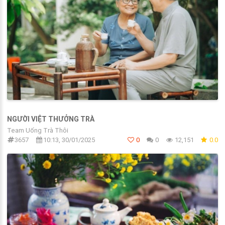
NGƯỜI VIỆT THƯỞNG TRÀ
Team Uống Trà Thôi
3657
10:13, 30/01/2025
0
0
12,151
0.0