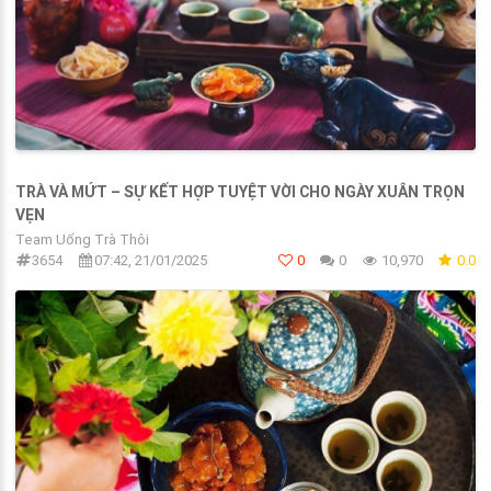
TRÀ VÀ MỨT – SỰ KẾT HỢP TUYỆT VỜI CHO NGÀY XUÂN TRỌN
VẸN
Team Uống Trà Thôi
3654
07:42, 21/01/2025
0
0
10,970
0.0