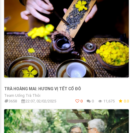
TRÀ HOÀNG MAI: HƯƠNG VỊ TẾT CỐ ĐÔ
Team Uống Trà Thôi
3658
22:07, 02/02/2025
0
0
11,675
0.0