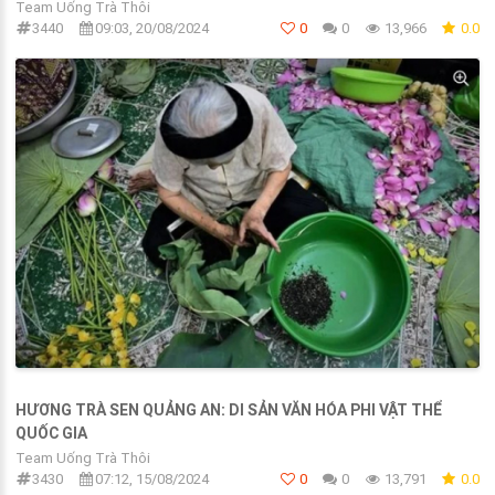
Team Uống Trà Thôi
3440
09:03, 20/08/2024
0
0
13,966
0.0
HƯƠNG TRÀ SEN QUẢNG AN: DI SẢN VĂN HÓA PHI VẬT THỂ
QUỐC GIA
Team Uống Trà Thôi
3430
07:12, 15/08/2024
0
0
13,791
0.0