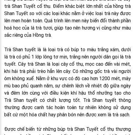
trà Shan Tuyết cổ thụ. Điểm khác biệt lớn nhất của hồng trà
Shan Tuyết so với các loại khác nằm ở việc loại trà này được
lên men hoàn toàn. Quá trình lên men này biến đổi thành phần
hoá học của lá trà tươi, giúp tạo nên hương vị cũng như màu
sắc riêng của Hồng trà.
Trà Shan tuyết là là loại trà có búp to màu trắng xám, dưới
lá trà có phủ 1 lớp lông tơ mịn, trắng nên người dân gọi là trà
tuyết. Cây trà Shan là loại cây cổ thụ, mọc cao đến vài mét,
khi hái trà phải trèo hẳn lên cây. Có những gốc trà vài người
ôm không xuể. Nằm ở khu vực có độ cao hơn 1200 mét, mây
mù bao phủ quanh năm, sự chênh lệch về nhiệt độ giữa ngày
và đêm lớn cùng với điều kiện khí hậu thổ nhưỡng tạo cho
Trà Shan tuyết có chất lượng tốt. Trà Shan tuyết thông
thường được canh tác hoàn toàn tự nhiên không sử dụng
bất cứ một hóa chất hay phân bón nên được xem là trà sạch.
Được chế biến từ những búp trà Shan Tuyết cổ thụ thượng