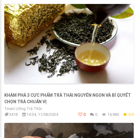
KHÁM PHÁ 3 CỰC PHẨM TRÀ THÁI NGUYÊN NGON VÀ BÍ QUYẾT
CHỌN TRÀ CHUẨN VỊ
Team Uống Trà Thôi
3418
14:34, 11/08/2024
0
0
14,980
0.0