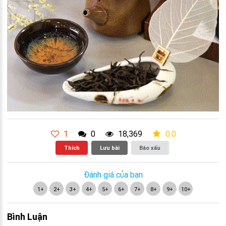
1
0
18,369
0.0
Thích
Lưu bài
Báo xấu
Đánh giá của bạn
1+
2+
3+
4+
5+
6+
7+
8+
9+
10+
Bình Luận