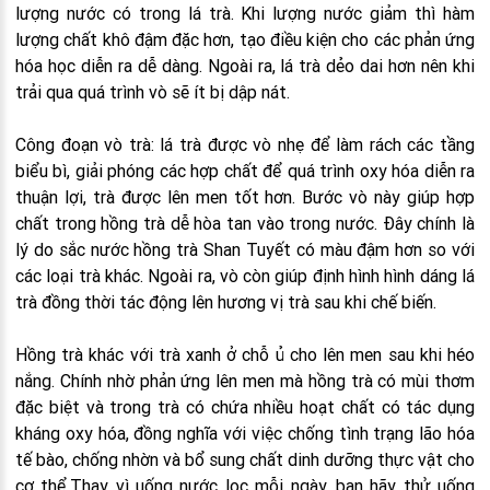
lượng nước có trong lá trà. Khi lượng nước giảm thì hàm
lượng chất khô đậm đặc hơn, tạo điều kiện cho các phản ứng
hóa học diễn ra dễ dàng. Ngoài ra, lá trà dẻo dai hơn nên khi
trải qua quá trình vò sẽ ít bị dập nát.
Công đoạn vò trà: lá trà được vò nhẹ để làm rách các tầng
biểu bì, giải phóng các hợp chất để quá trình oxy hóa diễn ra
thuận lợi, trà được lên men tốt hơn. Bước vò này giúp hợp
chất trong hồng trà dễ hòa tan vào trong nước. Đây chính là
lý do sắc nước hồng trà Shan Tuyết có màu đậm hơn so với
các loại trà khác. Ngoài ra, vò còn giúp định hình hình dáng lá
trà đồng thời tác động lên hương vị trà sau khi chế biến.
Hồng trà khác với trà xanh ở chỗ ủ cho lên men sau khi héo
nắng. Chính nhờ phản ứng lên men mà hồng trà có mùi thơm
đặc biệt và trong trà có chứa nhiều hoạt chất có tác dụng
kháng oxy hóa, đồng nghĩa với việc chống tình trạng lão hóa
tế bào, chống nhờn và bổ sung chất dinh dưỡng thực vật cho
cơ thể.Thay vì uống nước lọc mỗi ngày, bạn hãy thử uống