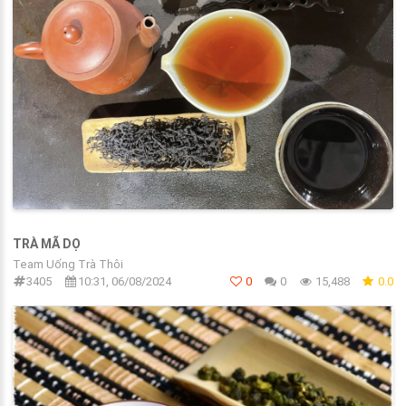
TRÀ MÃ DỌ
Team Uống Trà Thôi
3405
10:31, 06/08/2024
0
0
15,488
0.0