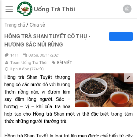
Uống Trà Thôi
Trang chủ
/
Chia sẻ
HỒNG TRÀ SHAN TUYẾT CỔ THỤ -
HƯƠNG SẮC NÚI RỪNG
1411
08:58, 30/11/2021
Team Uống Trà Thôi
BÀI VIẾT
3 phút đọc
(
774
từ)
Hồng trà Shan Tuyết thượng
hạng có sắc nước đỏ với hương
thơm nồng nàn, vị đượm làm
say đắm lòng người. Sắc –
hương – vị – khí của trà hòa
hợp tạo cho Hồng trà Shan một vị thế đặc biệt trong tâm
thức những người thưởng trà.
Hồng trà Shan Tuyết là loại trà lên men được chế biến từ cây