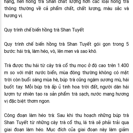
hạng, nên hồng trà Shan chất lượng hơn các loại hồng trà
thông thường về cả phẩm chất, chất lượng, màu sắc và
hương vị.
Quy trình chế biến hồng trà Shan Tuyết
Quy trình chế biến hồng trà Shan Tuyết gói gọn trong 5
bước: hái trà, làm héo, vò, lên men và sao khô.
Trà được thu hái từ cây trà cổ thụ mọc ở độ cao trên 1.400
m so với mặt nước biển, mùa đông thường không có mặt
trời còn buổi sáng mùa hè, búp trà cũng ngậm sương mù, hái
buốt tay. Mỗi búp trà ấp ủ tinh hoa trời đất, người dân hái
lượm tự nhiên tạo ra sản phẩm trà sạch, nước mang hương
vị đặc biệt thơm ngon.
Công đoạn làm héo trà: Sau khi thu hoạch những búp trà
Shan Tuyết từ những cây trà cổ thụ, lá trà sẽ phải trải qua
giai đoạn làm héo. Mục đích của giai đoạn này làm giảm