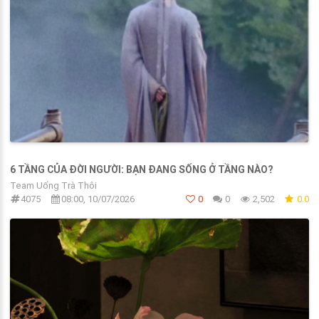
6 TẦNG CỦA ĐỜI NGƯỜI: BẠN ĐANG SỐNG Ở TẦNG NÀO?
Team Uống Trà Thôi
4075
08:00, 10/07/2026
0
0
2,502
0.0