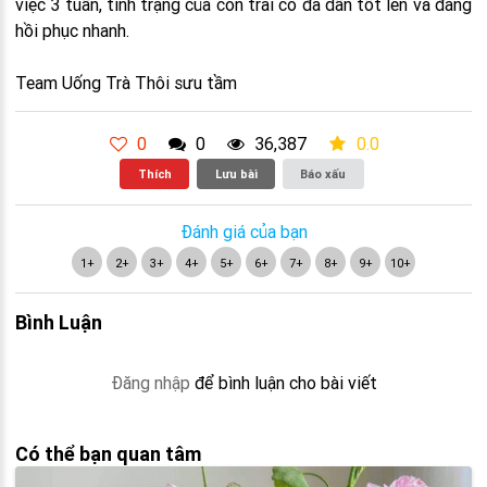
việc 3 tuần, tình trạng của con trai cô đã dần tốt lên và đang
hồi phục nhanh.
Team Uống Trà Thôi sưu tầm
0
0
36,387
0.0
Thích
Lưu bài
Báo xấu
Đánh giá của bạn
1+
2+
3+
4+
5+
6+
7+
8+
9+
10+
Bình Luận
Đăng nhập
để bình luận cho bài viết
Có thể bạn quan tâm