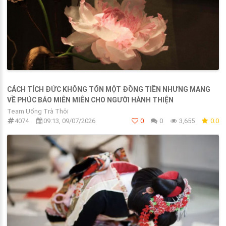
CÁCH TÍCH ĐỨC KHÔNG TỐN MỘT ĐỒNG TIỀN NHƯNG MANG
VỀ PHÚC BÁO MIÊN MIÊN CHO NGƯỜI HÀNH THIỆN
Team Uống Trà Thôi
4074
09:13, 09/07/2026
0
0
3,655
0.0