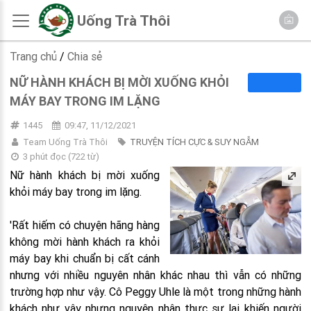
Uống Trà Thôi
Trang chủ
/
Chia sẻ
NỮ HÀNH KHÁCH BỊ MỜI XUỐNG KHỎI
MÁY BAY TRONG IM LẶNG
1445
09:47, 11/12/2021
Team Uống Trà Thôi
TRUYỆN TÍCH CỰC & SUY NGẪM
3 phút đọc
(
722
từ)
Nữ hành khách bị mời xuống
khỏi máy bay trong im lặng.
'Rất hiếm có chuyện hãng hàng
không mời hành khách ra khỏi
máy bay khi chuẩn bị cất cánh
nhưng với nhiều nguyên nhân khác nhau thì vẫn có những
trường hợp như vậy. Cô Peggy Uhle là một trong những hành
khách như vậy nhưng nguyên nhân thực sự lại khiến người