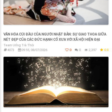
VĂN HÓA CÚI ĐẦU CỦA NGƯỜI NHẬT BẢN: SỰ GIAO THOA GIỮA
NÉT ĐẸP CỦA CÁC ĐỨC HẠNH CỔ XƯA VỚI XÃ HỘI HIỆN ĐẠI
Team Uống Trà Thôi
4073
09:55, 08/07/2026
0
0
2,397
0.0