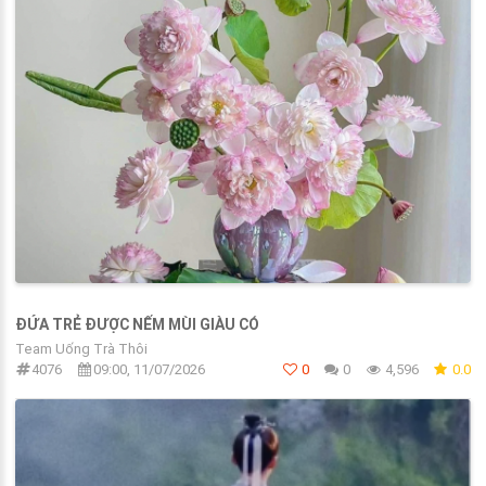
ĐỨA TRẺ ĐƯỢC NẾM MÙI GIÀU CÓ
Team Uống Trà Thôi
4076
09:00, 11/07/2026
0
0
4,596
0.0