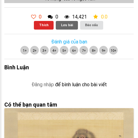
0
0
14,421
0.0
Thích
Lưu bài
Báo xấu
Đánh giá của bạn
1+
2+
3+
4+
5+
6+
7+
8+
9+
10+
Bình Luận
Đăng nhập
để bình luận cho bài viết
Có thể bạn quan tâm