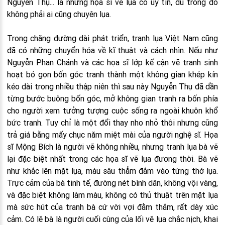
Nguyễn Thụ... là những họa sĩ vẽ lụa có uy tín, dù trong đó
không phải ai cũng chuyên lụa.
Trong chặng đường dài phát triển, tranh lụa Việt Nam cũng
đã có những chuyển hóa về kĩ thuật và cách nhìn. Nếu như
Nguyễn Phan Chánh và các họa sĩ lớp kế cận vẽ tranh sinh
hoạt bó gọn bốn góc tranh thành một không gian khép kín
kéo dài trong nhiều thập niên thì sau này Nguyễn Thụ đã dần
từng bước buông bốn góc, mở không gian tranh ra bốn phía
cho người xem tưởng tượng cuộc sống ra ngoài khuôn khổ
bức tranh. Tuy chỉ là một đổi thay nho nhỏ thôi nhưng cũng
trả giá bằng mấy chục năm miệt mài của người nghệ sĩ. Họa
sĩ Mộng Bích là người vẽ không nhiều, nhưng tranh lụa bà vẽ
lại đặc biệt nhất trong các họa sĩ vẽ lụa đương thời. Bà vẽ
như khắc lên mặt lụa, màu sâu thẳm đắm vào từng thớ lụa.
Trực cảm của bà tinh tế, đường nét bình dân, không vội vàng,
và đặc biệt không làm màu, không có thủ thuật trên mặt lụa
mà sức hút của tranh bà cứ vời vợi đằm thắm, rất dày xúc
cảm. Có lẽ bà là người cuối cùng của lối vẽ lụa chắc nịch, khai