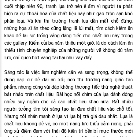
cuối thập niên 90, tranh lụa trở nên ế ẩm vì người ta phát
hiện ra sự thoái hóa của chất liệu này như gạo trộn sạn khó
phân loại. Và khi thị trường tranh lụa dần mất chỗ đứng,
những họa sĩ ăn theo cũng lặng lẽ lủi mất, tìm cách kiếm ăn
khác để lại sự trống vắng đáng tiếc cho chất liệu này trong
các gallery. Kiếm củi ba năm thiêu một giờ, là do cách làm ăn
thiếu tính chuyên nghiệp của những người vẽ không đủ tâm
lực, chỉ quen hớt váng tai hại như vậy đấy.
Sáng tác là việc làm nghiêm cẩn và sang trọng, không thể
dung nạp sự dễ dãi ăn xổi, nên thị trường nâng giấc tác
phẩm, nhưng cũng vùi dập không thương tiếc thứ nghệ thuật
bát nháo trên chất liệu. Bài học nổi chìm của lụa đánh động
nhiều suy ngẫm cho cả các chất liệu khác nữa. Rất nhiều
người tưởng tìm tòi sáng tạo lại đưa chất liệu vào chỗ tối.
Nhưng tôi nhấn mạnh ở lụa vì lụa bị trả giá đau nhất. Lụa là
chất liệu không dễ vẽ, có một năng lực biểu cảm riêng, phải
ứng xử điềm đạm với thái độ kiên trì bền bỉ mực thước mới