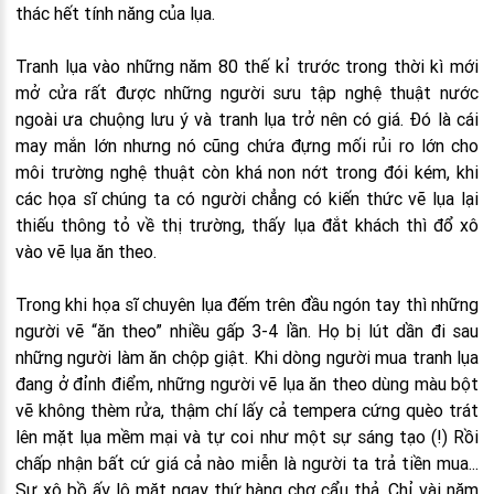
thác hết tính năng của lụa.
Tranh lụa vào những năm 80 thế kỉ trước trong thời kì mới
mở cửa rất được những người sưu tập nghệ thuật nước
ngoài ưa chuộng lưu ý và tranh lụa trở nên có giá. Đó là cái
may mắn lớn nhưng nó cũng chứa đựng mối rủi ro lớn cho
môi trường nghệ thuật còn khá non nớt trong đói kém, khi
các họa sĩ chúng ta có người chẳng có kiến thức vẽ lụa lại
thiếu thông tỏ về thị trường, thấy lụa đắt khách thì đổ xô
vào vẽ lụa ăn theo.
Trong khi họa sĩ chuyên lụa đếm trên đầu ngón tay thì những
người vẽ “ăn theo” nhiều gấp 3-4 lần. Họ bị lút dần đi sau
những người làm ăn chộp giật. Khi dòng người mua tranh lụa
đang ở đỉnh điểm, những người vẽ lụa ăn theo dùng màu bột
vẽ không thèm rửa, thậm chí lấy cả tempera cứng quèo trát
lên mặt lụa mềm mại và tự coi như một sự sáng tạo (!) Rồi
chấp nhận bất cứ giá cả nào miễn là người ta trả tiền mua...
Sự xô bồ ấy lộ mặt ngay thứ hàng chợ cẩu thả. Chỉ vài năm