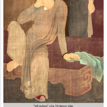
“Vỡ mộng” của Tô Ngọc Vân.