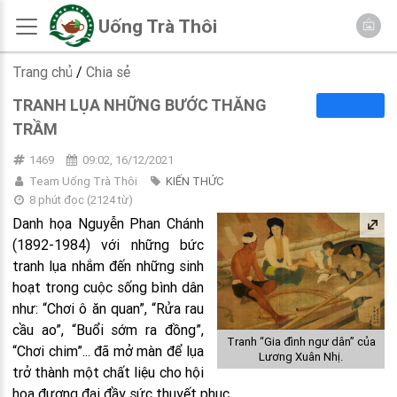
Uống Trà Thôi
Trang chủ
/
Chia sẻ
TRANH LỤA NHỮNG BƯỚC THĂNG
TRẦM
1469
09:02, 16/12/2021
Team Uống Trà Thôi
KIẾN THỨC
8 phút đọc
(
2124
từ)
Danh họa Nguyễn Phan Chánh
(1892-1984) với những bức
tranh lụa nhắm đến những sinh
hoạt trong cuộc sống bình dân
như: “Chơi ô ăn quan”, “Rửa rau
cầu ao”, “Buổi sớm ra đồng”,
Tranh “Gia đình ngư dân” của
“Chơi chim”... đã mở màn để lụa
Lương Xuân Nhị.
trở thành một chất liệu cho hội
họa đương đại đầy sức thuyết phục.