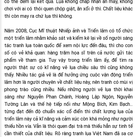
có thể đem lại kết quả. Lụa không chấp nhận ăn may, không
chơi với ai có thói quen chộp giật, ăn xổi ở thì. Chất liệu khác
thì còn may ra chứ lụa thì không.
Năm 2008, Cục Mĩ thuật Nhiếp ảnh và Triển lãm có tổ chức
một triển lãm nhằm khảo sát và kiểm kê lại về số người sáng
tác tranh lụa toàn quốc để xem nội lực đến đâu, thì cho con
số có vẻ khả quan: hàng trăm họa sĩ trên cả nước gửi tác
phẩm về tham gia. Tuy vậy trong triển lãm ấy, để tìm ra
người thật sự có kĩ năng vẽ lụa chiều sâu thì cũng không
thấy. Nhiều tác giả vẽ là để hưởng ứng cuộc vận động triển
lãm hơn là người chuyên về chất liệu này, nên tranh có mùi vị
phong trào cũng nhiều. Nếu những người vẽ lụa thời khai
sáng như Nguyễn Phan Chánh, Hoàng Lập Ngôn, Nguyễn
Tường Lân và thế hệ tiếp nối như Mộng Bích, Kim Bạch...
từng đạt đến độ chuẩn xác cổ điển thì chất lượng lụa của
triển lãm này cả kĩ năng và cảm xúc còn khá mỏng như người
thiếu hồn vía. Vẫn là thói quen đại trà mà thiếu hẳn sự tinh tế
cần thiết của chất liệu. Rõ ràng tranh lụa Việt Nam đã sa cơ