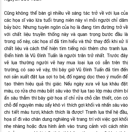
Cũng không thể bàn gì nhiều về sáng tác trở về với lụa của
các họa sĩ vào lứa tuổi trung niên này vì mỗi người chỉ dăm
bảy bức. Nhưng tuyên ngôn của họ là đang tìm đường trở về
với chất liệu truyền thống này và quan trọng bước đầu là
trong số này, các họa sĩ đã tìm hiểu và thử thay đổi khi xử lí
chất liệu và cách thể hiện tìm tiếng nói thêm cho tranh lụa.
Điển hình là Vũ Đình Tuấn là người trăn trở nhất. Trước đây
vẽ lụa thường người vẽ hay mua loại lụa có sẵn trên thị
trường, có sao vẽ vậy, thì bây giờ Vũ Đình Tuấn đã tìm đến
nơi sản xuất đặt lụa sợi to bé, đố ngang dọc theo ý muốn để
tạo thêm hiệu quả thị giác. Nếu ngày xưa vẽ lụa khâu đặt
màu, cọ rửa cho màu bắt sâu vào thớ lụa tạo lớp màu chìm bí
ẩn sâu thẳm thì bây giờ họa sĩ chỉ rửa chỗ cần thiết, còn có
chỗ để nguyên màu sấy khô vì thích gợi khối và nhấn sâu vào
chi tiết màu tươi, khách thích là được! Tranh lụa thế hệ đầu,
họa sĩ đi vào chân dung nghiêng về trang trí với việc gợi khối
nhẹ nhàng hoặc đưa hình ảnh vào trung cảnh với cách nhìn