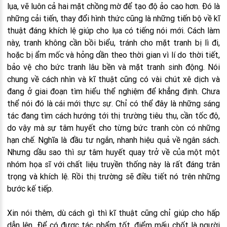
lụa, vẽ luôn cả hai mặt chồng mờ để tạo độ ảo cao hơn. Đó là
những cải tiến, thay đổi hình thức cũng là những tiến bộ về kĩ
thuật đáng khích lệ giúp cho lụa có tiếng nói mới. Cách làm
này, tranh không cần bồi biểu, tránh cho mặt tranh bị lì đi,
hoặc bị ẩm mốc và hỏng dần theo thời gian vì lí do thời tiết,
bảo vệ cho bức tranh lâu bền và mặt tranh sinh động. Nói
chung về cách nhìn và kĩ thuật cũng có vài chút xê dịch và
đang ở giai đoạn tìm hiểu thể nghiệm để khẳng định. Chưa
thể nói đó là cái mới thực sự. Chỉ có thể đây là những sáng
tác đang tìm cách hướng tới thị trường tiêu thụ, cần tốc độ,
do vậy mà sự tâm huyết cho từng bức tranh còn có những
hạn chế. Nghĩa là đầu tư ngắn, nhanh hiệu quả về ngân sách.
Nhưng dầu sao thì sự tâm huyết quay trở về của một một
nhóm họa sĩ với chất liệu truyền thống này là rất đáng trân
trọng và khích lệ. Rồi thị trường sẽ điều tiết nó trên những
bước kế tiếp.
Xin nói thêm, dù cách gì thì kĩ thuật cũng chỉ giúp cho hấp
dẫn lên. Để có được tác phẩm tốt, điểm mấu chốt là người