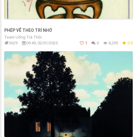
PHÉP VẼ THEO TRÍ NHỚ
Team Uống Trà Thôi
3629
09:49, 02/01/2025
1
0
8,295
0.0