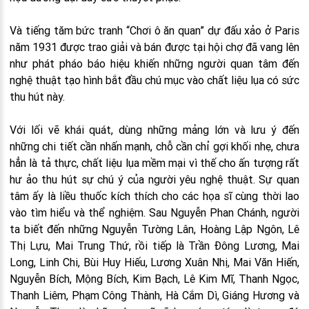
Và tiếng tăm bức tranh “Chơi ô ăn quan” dự đấu xảo ở Paris
năm 1931 được trao giải và bán được tại hội chợ đã vang lên
như phát pháo báo hiệu khiến những người quan tâm đến
nghệ thuật tạo hình bắt đầu chú mục vào chất liệu lụa có sức
thu hút này.
Với lối vẽ khái quát, dùng những mảng lớn và lưu ý đến
những chi tiết cần nhấn mạnh, chỗ cần chỉ gợi khối nhẹ, chưa
hẳn là tả thực, chất liệu lụa mềm mại vì thế cho ấn tượng rất
hư ảo thu hút sự chú ý của người yêu nghệ thuật. Sự quan
tâm ấy là liều thuốc kích thích cho các họa sĩ cùng thời lao
vào tìm hiểu và thể nghiệm. Sau Nguyễn Phan Chánh, người
ta biết đến những Nguyễn Tường Lân, Hoàng Lập Ngôn, Lê
Thị Lựu, Mai Trung Thứ, rồi tiếp là Trần Đông Lương, Mai
Long, Linh Chi, Bùi Huy Hiếu, Lương Xuân Nhị, Mai Văn Hiến,
Nguyễn Bích, Mộng Bích, Kim Bạch, Lê Kim Mĩ, Thanh Ngọc,
Thanh Liêm, Phạm Công Thành, Hà Cắm Dì, Giáng Hương và