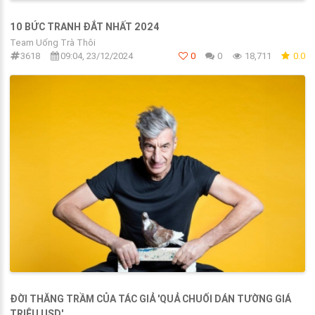
10 BỨC TRANH ĐẮT NHẤT 2024
Team Uống Trà Thôi
3618
09:04, 23/12/2024
0
0
18,711
0.0
ĐỜI THĂNG TRẦM CỦA TÁC GIẢ 'QUẢ CHUỐI DÁN TƯỜNG GIÁ
TRIỆU USD'