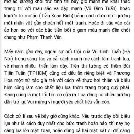
mờ ảo sương khói trữ tình thì bây giờ mạnh mẽ khai thác
trang trí với màu sắc va đập mạnh (Vũ Đình Tuấn), hoặc
khước từ mơ ảo (Trần Xuân Bình) bằng cách đưa một gương
mặt nhân vật gần choán hết mặt tranh. Hoặc đi sâu vào cái
ảo hơn so với các bậc tiền bối ở gam màu mạnh đến chói
chang như Phạm Thanh Vân...
Mấy năm gần đây, ngoài sự nổi trội của Vũ Đình Tuấn (Hà
Nội) trong sáng tác và cải cách mạnh mẽ cách làm tranh lụa,
vẽ nhanh nhiều, triển lãm dày. Trên thị tường có thêm Bùi
Tiến Tuấn (TPHCM) cũng có dấu ấn riêng biệt và Phương
Hoa một nữ tác giả trẻ với cách vẽ thực hơi thiên về biểu
hiện cũng làm cho chất liệu lụa thêm trang trọng quý phái.
Đang cũng là một lối tìm có cửa ra. Lụa đang có chiều hướng
dần trở lại. Vui mừng vì người yêu chất liệu vẫn còn.
Cách xử lí sau vẽ bây giờ cũng khác. Nếu trước đây bồi biểu
lụa như là cách duy nhất cho bức tranh hoàn hảo thì nay họ
căng lụa lên mặt toan, hoặc dùng cả hai mặt sát si để căng