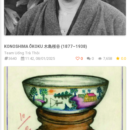
KONOSHIMA ŌKOKU 木島桜谷 (1877–1938)
Team Uống Trà Thôi
3640
11:42, 08/01/2025
0
0
7,658
0.0