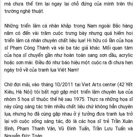
mà chưa thể tìm lại ngay lại chỗ đứng của mình trên thị
trường nghệ thuật.
Những triển lãm cá nhân khắp trong Nam ngoài Bắc hàng
năm có đến vài trăm cuộc trưng bày nhưng quá hiếm hoi
triển lãm cá nhân chuyên chất liệu lụa! Hi hữu có lần của họa
sĩ Phạm Công Thành và vài ba tác giả khác. Mối quan tâm
của họa sĩ chuyển gần như hoàn toàn sang sơn dầu, acrylic
hoặc sơn mài. Điều đó như báo hiệu một cuộc ra đi chưa hẹn
ngày trở về của tranh lụa Việt Nam!
Chờ đợi mãi, vào tháng 10/2011 tại Viet Arts center (42 Yết
Kiêu, Hà Nội) tôi bất ngờ gặp một triển lãm chuyên lụa của
nhóm 5 họa sĩ thuộc thế hệ sau 1975. Thực ra những họa sĩ
này cũng sáng tác trên nhiều chất liệu chứ không hẳn chuyên
lụa, nhưng họ đã cùng gặp nhau ở ý tưởng đưa tranh lụa trở
lại với cuộc sống sáng tác, đó là các họa sĩ trẻ Trần Xuân
Bình, Phạm Thanh Vân, Vũ Đình Tuấn, Trần Lưu Tuấn và
Nguyễn Đức Toàn.