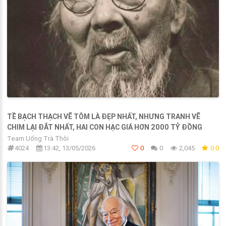
TỀ BẠCH THẠCH VẼ TÔM LÀ ĐẸP NHẤT, NHƯNG TRANH VẼ
CHIM LẠI ĐẮT NHẤT, HAI CON HẠC GIÁ HƠN 2000 TỶ ĐỒNG
Team Uống Trà Thôi
4024
13:42, 13/05/2026
0
0
2,045
0.0