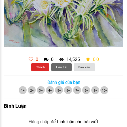
0
0
14,525
0.0
Thích
Lưu bài
Báo xấu
Đánh giá của bạn
1+
2+
3+
4+
5+
6+
7+
8+
9+
10+
Bình Luận
Đăng nhập
để bình luận cho bài viết