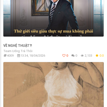
VỀ NGHỆ THUẬT?!
Team Uống Trà Thôi
4009
13:34, 18/04/2026
0
0
2,133
0.0