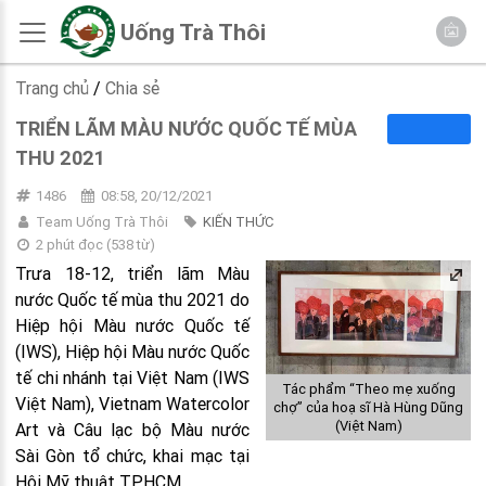
Uống Trà Thôi
Trang chủ
/
Chia sẻ
TRIỂN LÃM MÀU NƯỚC QUỐC TẾ MÙA
THU 2021
1486
08:58, 20/12/2021
Team Uống Trà Thôi
KIẾN THỨC
2 phút đọc
(
538
từ)
Trưa 18-12, triển lãm Màu
nước Quốc tế mùa thu 2021 do
Hiệp hội Màu nước Quốc tế
(IWS), Hiệp hội Màu nước Quốc
tế chi nhánh tại Việt Nam (IWS
Tác phẩm “Theo mẹ xuống
Việt Nam), Vietnam Watercolor
chợ” của hoạ sĩ Hà Hùng Dũng
(Việt Nam)
Art và Câu lạc bộ Màu nước
Sài Gòn tổ chức, khai mạc tại
Hội Mỹ thuật TPHCM.