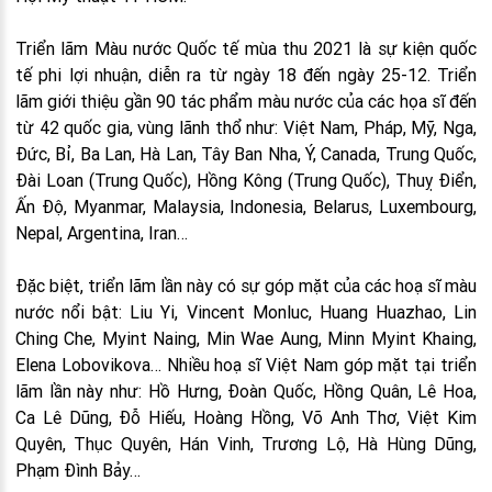
Triển lãm Màu nước Quốc tế mùa thu 2021 là sự kiện quốc
tế phi lợi nhuận, diễn ra từ ngày 18 đến ngày 25-12. Triển
lãm giới thiệu gần 90 tác phẩm màu nước của các họa sĩ đến
từ 42 quốc gia, vùng lãnh thổ như: Việt Nam, Pháp, Mỹ, Nga,
Đức, Bỉ, Ba Lan, Hà Lan, Tây Ban Nha, Ý, Canada, Trung Quốc,
Đài Loan (Trung Quốc), Hồng Kông (Trung Quốc), Thuỵ Điển,
Ấn Độ, Myanmar, Malaysia, Indonesia, Belarus, Luxembourg,
Nepal, Argentina, Iran…
Đặc biệt, triển lãm lần này có sự góp mặt của các hoạ sĩ màu
nước nổi bật: Liu Yi, Vincent Monluc, Huang Huazhao, Lin
Ching Che, Myint Naing, Min Wae Aung, Minn Myint Khaing,
Elena Lobovikova… Nhiều hoạ sĩ Việt Nam góp mặt tại triển
lãm lần này như: Hồ Hưng, Đoàn Quốc, Hồng Quân, Lê Hoa,
Ca Lê Dũng, Đỗ Hiếu, Hoàng Hồng, Võ Anh Thơ, Việt Kim
Quyên, Thục Quyên, Hán Vinh, Trương Lộ, Hà Hùng Dũng,
Phạm Đình Bảy…