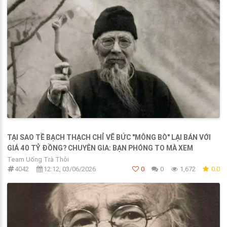
TẠI SAO TỀ BẠCH THẠCH CHỈ VẼ BỨC "MÔNG BÒ" LẠI BÁN VỚI
GIÁ 40 TỶ ĐỒNG? CHUYÊN GIA: BẠN PHÓNG TO MÀ XEM
Team Uống Trà Thôi
4042
12:12, 03/06/2026
0
0
1,672
0.0