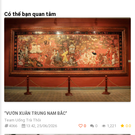
Có thể bạn quan tâm
“VƯỜN XUÂN TRUNG NAM BẮC”
Team Uống Trà Thôi
4066
13:42, 25/06/2026
0
0
1,221
0.0