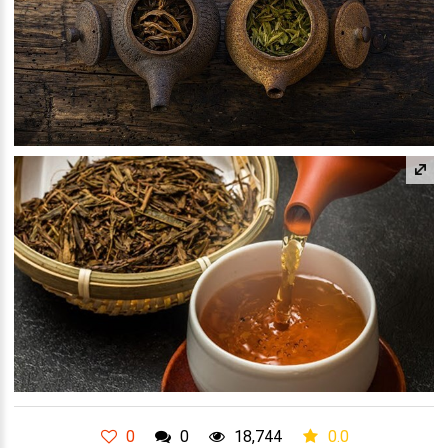
0
0
18,744
0.0