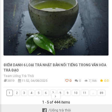
ĐIỂM DANH 6 LOẠI TRÀ NHẬT BẢN NỔI TIẾNG TRONG VĂN HÓA
TRÀ ĐẠO
Team Uống Trà Thôi
3819
11:52, 04/08/2025
0
0
7,166
0.0
1
2
3
4
5
6
7
8
9
10
11
...
89
1 - 5 of 444 items
/Uống trà thôi