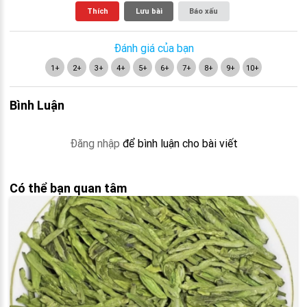
Thích
Lưu bài
Báo xấu
Đánh giá của bạn
1+
2+
3+
4+
5+
6+
7+
8+
9+
10+
Bình Luận
Đăng nhập
để bình luận cho bài viết
Có thể bạn quan tâm