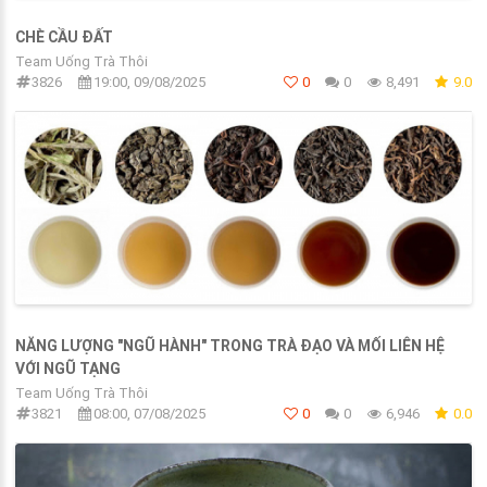
CHÈ CẦU ĐẤT
Team Uống Trà Thôi
3826
19:00, 09/08/2025
0
0
8,491
9.0
NĂNG LƯỢNG "NGŨ HÀNH" TRONG TRÀ ĐẠO VÀ MỐI LIÊN HỆ
VỚI NGŨ TẠNG
Team Uống Trà Thôi
3821
08:00, 07/08/2025
0
0
6,946
0.0