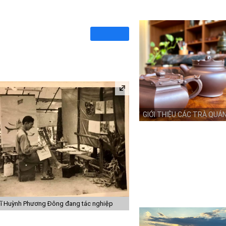
GIỚI THIỆU CÁC TRÀ QUÁ
ĩ Huỳnh Phương Đông đang tác nghiệp