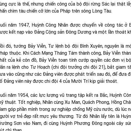
ùng cực là thế, nhưng chiến công của bộ đội rừng Sác lại thật l
hấn chìm tàu chiến cỡ lớn của Pháp trên sông Lòng Tàu.
uối năm 1947, Huỳnh Công Nhãn được chuyển về công tác ở Ban
ược kết nạp vào Đảng Cộng sản Đông Dương và một lần thoát khỏ
ồi đó, tướng Bảy Viễn, Tư lệnh bộ đội Bình Xuyên, nguyên là m
háp thuộc. Khi Cách Mạng Tháng Tám thành công, Bảy Viễn thành
hất của kẻ côn đồ, Bảy Viễn toan tính cướp quyền các đơn vị bộ 
ắn ra lệnh cho Tư Hoạch (chi đội trưởng chi đội 21), bắt giam t
ưa vào cũng như các Đảng viên được phát triển sau đó, để đưa đi
ố Đảng viên này được chi đội 4 của Mười Trí kịp giải thoát.
uối năm 1954, các lực lượng vũ trang tập kết ra Bắc, Huỳnh C
ỹ thuật. Tốt nghiệp, Nhãn cùng Xu Man, Quách Phong, Hồng Châ
am góp phần mình trong sự nghiệp chống Mỹ cứu nước, dù lúc nà
gười vợ trẻ đẹp rất mực yêu thương. Từ đó Nhãn lấy tên là Hu
rường Sơn vào Nam, đi cùng Huỳnh Phương Đông ngoài cây súng
út chì than…