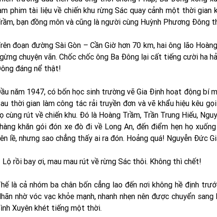
àm phim tài liệu về chiến khu rừng Sác quay cảnh một thời gian 
rầm, bạn đồng môn và cũng là người cùng Huỳnh Phương Đông tho
rên đoạn đường Sài Gòn – Cần Giờ hơn 70 km, hai ông lão Hoà
gừng chuyện vãn. Chốc chốc ông Ba Đông lại cất tiếng cười ha hả
ông đáng nể thật!
ầu năm 1947, có bốn học sinh trường vẽ Gia Định hoạt động bí mậ
au thời gian làm công tác rải truyền đơn và vẽ khẩu hiệu kêu gọ
ọ cùng rút về chiến khu. Đó là Hoàng Trầm, Trần Trung Hiếu, Ng
hàng khăn gói đón xe đò đi về Long An, đến điểm hẹn họ xuống 
ên lề, nhưng sao chẳng thấy ai ra đón. Hoảng quá! Nguyễn Đức Gia
 Lộ rồi bay ơi, mau mau rút về rừng Sác thôi. Không thì chết!
hế là cả nhóm ba chân bốn cẳng lao đến nơi không hề định trướ
hãn nhờ vóc vạc khỏe mạnh, nhanh nhẹn nên được chuyển sang bộ
ình Xuyên khét tiếng một thời.