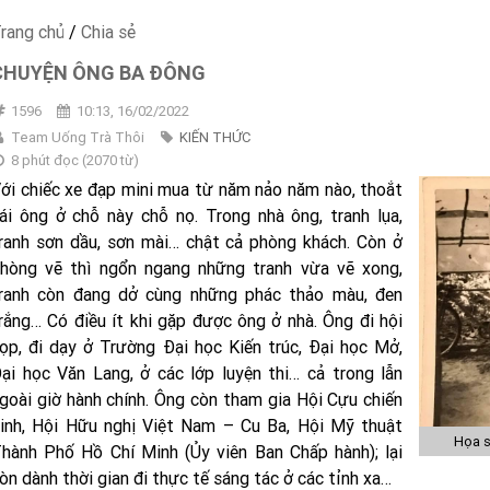
rang chủ
/
Chia sẻ
CHUYỆN ÔNG BA ĐÔNG
1596
10:13, 16/02/2022
Team Uống Trà Thôi
KIẾN THỨC
8 phút đọc
(
2070
từ)
ới chiếc xe đạp mini mua từ năm nảo năm nào, thoắt
ái ông ở chỗ này chỗ nọ. Trong nhà ông, tranh lụa,
ranh sơn dầu, sơn mài… chật cả phòng khách. Còn ở
hòng vẽ thì ngổn ngang những tranh vừa vẽ xong,
ranh còn đang dở cùng những phác thảo màu, đen
rắng… Có điều ít khi gặp được ông ở nhà. Ông đi hội
ọp, đi dạy ở Trường Đại học Kiến trúc, Đại học Mở,
ại học Văn Lang, ở các lớp luyện thi… cả trong lẫn
goài giờ hành chính. Ông còn tham gia Hội Cựu chiến
inh, Hội Hữu nghị Việt Nam – Cu Ba, Hội Mỹ thuật
Họa s
hành Phố Hồ Chí Minh (Ủy viên Ban Chấp hành); lại
òn dành thời gian đi thực tế sáng tác ở các tỉnh xa…