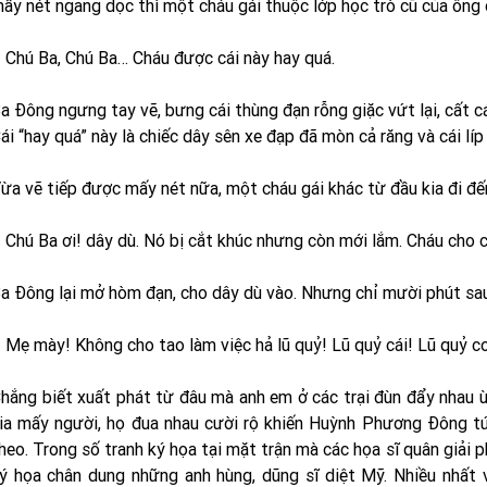
ấy nét ngang dọc thì một cháu gái thuộc lớp học trò cũ của ông 
 Chú Ba, Chú Ba… Cháu được cái này hay quá.
a Đông ngưng tay vẽ, bưng cái thùng đạn rỗng giặc vứt lại, cất cái
ái “hay quá” này là chiếc dây sên xe đạp đã mòn cả răng và cái lí
ừa vẽ tiếp được mấy nét nữa, một cháu gái khác từ đầu kia đi đế
 Chú Ba ơi! dây dù. Nó bị cắt khúc nhưng còn mới lắm. Cháu cho c
a Đông lại mở hòm đạn, cho dây dù vào. Nhưng chỉ mười phút sau 
 Mẹ mày! Không cho tao làm việc hả lũ quỷ! Lũ quỷ cái! Lũ quỷ co
hắng biết xuất phát từ đâu mà anh em ở các trại đùn đẩy nhau ù
ia mấy người, họ đua nhau cười rộ khiến Huỳnh Phương Đông tứ
heo. Trong số tranh ký họa tại mặt trận mà các họa sĩ quân giải 
ý họa chân dung những anh hùng, dũng sĩ diệt Mỹ. Nhiều nhất