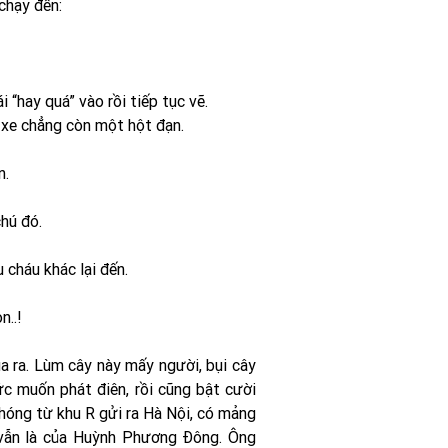
chạy đến:
 “hay quá” vào rồi tiếp tục vẽ.
p xe chẳng còn một hột đạn.
n.
hú đó.
cháu khác lại đến.
n..!
a ra. Lùm cây này mấy người, bụi cây
c muốn phát điên, rồi cũng bật cười
phóng từ khu R gửi ra Hà Nội, có mảng
 vẫn là của Huỳnh Phương Đông. Ông