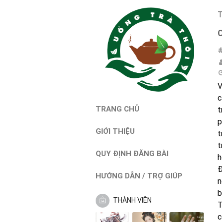
T
V
c
TRANG CHỦ
t
p
GIỚI THIỆU
t
t
QUY ĐỊNH ĐĂNG BÀI
h
Đ
HƯỚNG DẪN / TRỢ GIÚP
n
b
THÀNH VIÊN
T
c