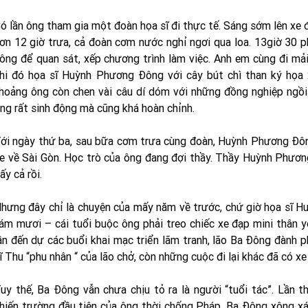
ó lần ông tham gia một đoàn họa sĩ đi thực tế. Sáng sớm lên xe 
ơn 12 giờ trưa, cả đoàn cơm nước nghỉ ngơi qua loa. 13giờ 30 
ông để quan sát, xếp chương trình làm việc. Anh em cùng đi mả
hi đó họa sĩ Huỳnh Phương Đông với cây bút chì than ký họa 
hoảng ông còn chen vài câu dí dóm với những đồng nghiệp ngồi
ng rất sinh động mà cũng khá hoàn chỉnh.
ới ngày thứ ba, sau bữa cơm trưa cùng đoàn, Huỳnh Phương Đông
e về Sài Gòn. Học trò của ông đang đợi thầy. Thầy Huỳnh Phương
ấy cả rồi.
hưng đây chỉ là chuyện của mấy năm về trước, chứ giờ họa sĩ 
ám mươi – cái tuổi buộc ông phải treo chiếc xe đạp mini thân 
ần đến dự các buổi khai mạc triển lãm tranh, lão Ba Đông đành p
ĩ Thu “phu nhân “ của lão chở, còn những cuộc đi lại khác đã có x
uy thế, Ba Đông vẫn chưa chịu tỏ ra là người “tuổi tác”. Lần t
hiến trường đầu tiên của ông thời chống Pháp, Ba Đông xông xá