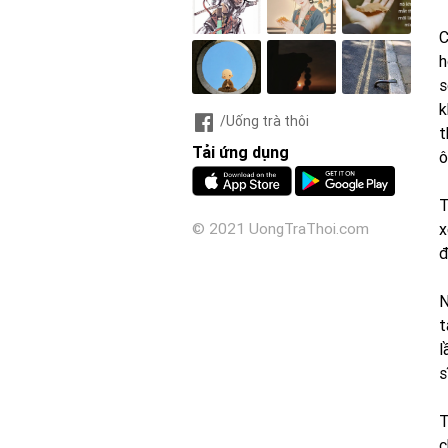
C
h
s
k
/Uống trà thôi
t
Tải ứng dụng
ô
T
x
© 2021 UongTraThoi.com
đ
N
t
l
s
T
c