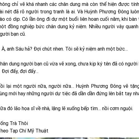
hông chỉ vẽ khá nhanh các chân dung mà còn thể hiện được tính
ài nét đã rõ người trong tranh là ai. Và Huỳnh Phương Đông luô
ào có dịp. Có lần ông đi dự một buổi liên hoan cuối năm, khi bàn
ột đồng nghiệp bức chân dung kỷ niệm. Nhiều người vây quanh
gười bạn cũ.
 À, anh Sáu hả? Đợi chút nhen. Tôi sẽ kỷ niệm anh một bức…
hân dung người bạn cũ vừa vẽ xong, chưa kịp ký tên đã có người 
 Đợi đấy, đợi đấy…
ồi lại một người nữa, người nữa… Huỳnh Phương Đông vẽ tặng
ùng mới hay những người dự tiệc đã dần dần đứng lên bắt tay nha
ữa đó lão họa sĩ về nhà, lặng lẽ xuống bếp tìm… nồi cơm nguội.
ống Trà Thôi
heo Tạp Chí Mỹ Thuật