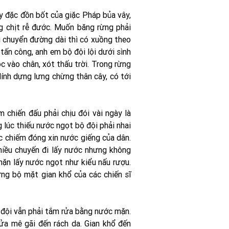
y đặc đồn bốt của giặc Pháp bủa vây,
ng chịt rễ đước. Muốn băng rừng phải
Di chuyển đường dài thì có xuồng theo
 tấn công, anh em bộ đội lội dưới sình
óc vào chân, xót thấu trời. Trong rừng
lính dựng lưng chừng thân cây, có tới
 chiến đấu phải chịu đói vài ngày là
 lúc thiếu nước ngọt bộ đội phải nhai
ặc chiếm đóng xin nước giếng của dân.
hiều chuyến đi lấy nước nhưng không
mặn lấy nước ngọt như kiểu nấu rượu.
ững bộ mặt gian khổ của các chiến sĩ
 đội vẫn phải tắm rửa bằng nước mặn.
nửa mê gãi đến rách da. Gian khổ đến