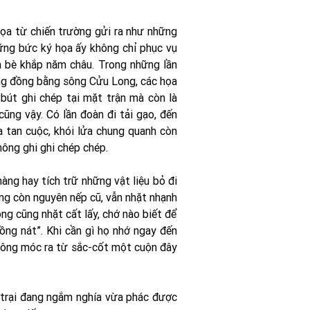
ọa từ chiến trường gửi ra như những
ững bức ký họa ấy không chỉ phục vụ
n bè khắp năm châu. Trong những lần
ờng đồng bằng sông Cửu Long, các họa
bút ghi chép tại mặt trận mà còn là
ng vậy. Có lần đoàn đi tải gạo, đến
 tan cuộc, khói lửa chung quanh còn
hông ghi ghi chép chép.
àng hay tích trữ những vật liệu bỏ đi
ng còn nguyên nếp cũ, vẫn nhặt nhạnh
 ông cũng nhặt cất lấy, chớ nào biết để
ồng nát”. Khi cần gì họ nhớ ngay đến
Đông móc ra từ sắc-cốt một cuộn đây
trại đang ngắm nghía vừa phác được