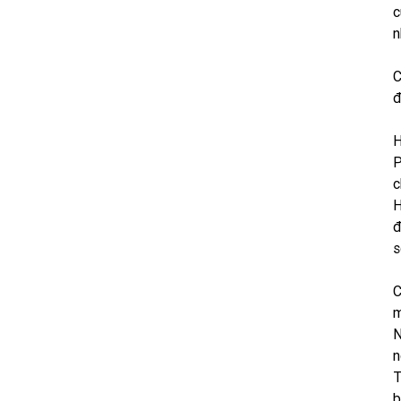
c
n
C
đ
H
P
c
H
đ
s
C
m
N
n
T
b