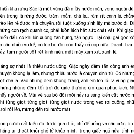
hiến khu rừng Sác là một vùng đầm lầy nước mặn, vòng ngoài dà
ên trong là rừng đước, tràm, mắm, chà là… rậm rịt cành lá, chằ
rèo lên rễ đước mà chuyền, rồi tuột xuống sình lầy mà bước đi. 
hững con rạch quanh co, phải luồn lách hết sức chật vật. Khi giặc
hiến đấu, có khi lún xuống tận bụng, tận ngực… lại chịu gai góc x
á sấu nhiều vô kể, có lúc bộ đội còn thấy cả cọp nữa. Doanh trại 
ảy, tám người sốt rét kinh niên, mặt mày xám xịt, xanh lè.
áng sợ nhất là thiếu nước uống. Giặc ngày đêm tấn công anh em
huyện không lạ lẫm, nhưng thiếu nước là chuyện sinh tử. Có những
ọt chà là. Vào những đêm không trăng, anh em len lỏi ra vùng gi
hưng những đêm tối trời đó giặc thường ém quân phục kích. N
hấy người về. Mãi về sau bộ đội mới nảy ra sáng kiến cất nước 
hi từng giọt từng giọt từng giọt nước trong veo rơi xuống, nh
ươi rói lên, mừng đến rơi nước mắt.
ong nước cất kiểu đó được quá ít ỏi, chỉ để uống và nấu cơm, bộ
hắng ai thoát khỏi ghẻ lở khắp mình, trong giấc ngủ nửa tỉnh 