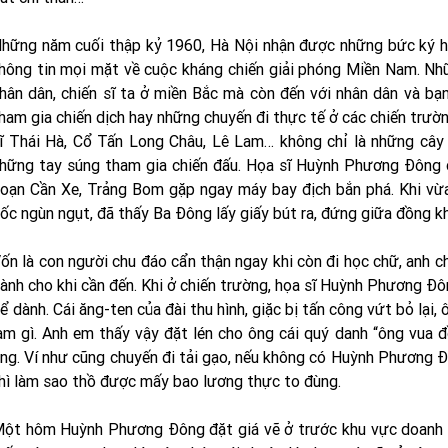
hững năm cuối thập kỷ 1960, Hà Nội nhận được những bức ký h
hông tin mọi mặt về cuộc kháng chiến giải phóng Miền Nam. Nh
hân dân, chiến sĩ ta ở miền Bắc mà còn đến với nhân dân và bạ
ham gia chiến dịch hay những chuyến đi thực tế ở các chiến trư
ĩ Thái Hà, Cổ Tấn Long Châu, Lê Lam… không chỉ là những cây 
hững tay súng tham gia chiến đấu. Họa sĩ Huỳnh Phương Đông cũ
oạn Cần Xe, Trảng Bom gặp ngay máy bay địch bắn phá. Khi vừa
ốc ngùn ngụt, đã thấy Ba Đông lấy giấy bút ra, đứng giữa đồng k
ốn là con người chu đáo cẩn thận ngay khi còn đi học chữ, anh ch
ành cho khi cần đến. Khi ở chiến trường, họa sĩ Huỳnh Phương Đô
ể dành. Cái ăng-ten của đài thu hình, giặc bị tấn công vứt bỏ lại,
àm gì. Anh em thấy vậy đặt lén cho ông cái quý danh “ông vua đ
ng. Ví như cũng chuyến đi tải gạo, nếu không có Huỳnh Phương 
hì làm sao thồ được mấy bao lương thực to đùng.
ột hôm Huỳnh Phương Đông đặt giá vẽ ở trước khu vực doanh 