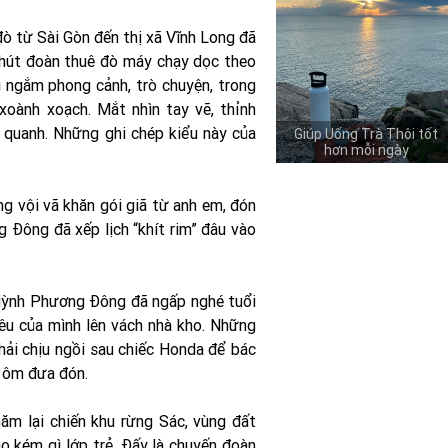
đò từ Sài Gòn đến thị xã Vĩnh Long đã
phút đoàn thuê đò máy chạy dọc theo
i ngắm phong cảnh, trò chuyện, trong
xoành xoạch. Mắt nhìn tay vẽ, thỉnh
 quanh. Những ghi chép kiểu này của
Giúp Uống Trà Thôi tốt
hơn mỗi ngày
 vội vã khăn gói giã từ anh em, đón
 Đông đã xếp lịch “khít rim” đâu vào
Huỳnh Phương Đông đã ngấp nghé tuổi
yêu của mình lên vách nhà kho. Những
hải chịu ngồi sau chiếc Honda để bác
e ôm đưa đón.
hăm lại chiến khu rừng Sác, vùng đất
o kém gì lớp trẻ. Đấy là chuyến đoàn