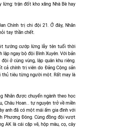
ẫy lừng: trận đốt kho xăng Nhà Bè hay
 Chính trị chi đội 21. Ở đây, Nhãn
i tay thần chết.
ột tướng cướp lừng lẫy tên tuổi thời
 lập ngay bộ đội Bình Xuyên. Với bản
đội ở cùng vùng, lập quân khu riêng.
ất cả chính trị viên do Đảng Cộng sản
 thủ tiêu từng người một. Rất may là
ông Nhãn được chuyển ngành theo học
u, Châu Hoan… tự nguyện trở về miền
y anh đã có một mái ấm gia đình với
ỳnh Phương Đông. Cùng đồng đội vượt
 AK là cái cặp vẽ, hộp màu, cọ, cây