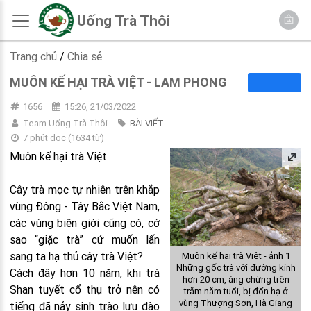
Uống Trà Thôi
Trang chủ
/
Chia sẻ
MUÔN KẾ HẠI TRÀ VIỆT - LAM PHONG
1656
15:26, 21/03/2022
Team Uống Trà Thôi
BÀI VIẾT
7 phút đọc
(
1634
từ)
Muôn kế hại trà Việt
Cây trà mọc tự nhiên trên khắp
vùng Đông - Tây Bắc Việt Nam,
các vùng biên giới cũng có, cớ
sao “giặc trà” cứ muốn lấn
sang ta hạ thủ cây trà Việt?
Muôn kế hại trà Việt - ảnh 1
Những gốc trà với đường kính
Cách đây hơn 10 năm, khi trà
hơn 20 cm, áng chừng trên
Shan tuyết cổ thụ trở nên có
trăm năm tuổi, bị đốn hạ ở
vùng Thượng Sơn, Hà Giang
tiếng đã nảy sinh trào lưu đào