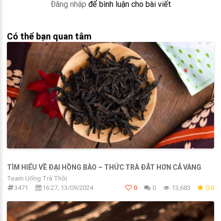
Đăng nhập
để bình luận cho bài viết
Có thể bạn quan tâm
TÌM HIỂU VỀ ĐẠI HỒNG BÀO – THỨC TRÀ ĐẮT HƠN CẢ VÀNG
Team Uống Trà Thôi
3471
16:27, 13/09/2024
0
0
13,683
0.0