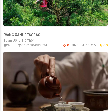
“VÀNG XANH” TÂY BẮC
Team Uống Trà Thôi
3455
07:32, 30/08/2024
0
0
13,415
0.0