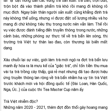
lái “lạ” đặt nông dân các vùng trà sản xuất trà bẩn, trộn bùn,
trộn bột đá vào thành phẩm trà khô rồi mang đi không rõ
mục đích. Ngay bản thân người sản xuất cũng khẳng định trà
này không thể uống, nhưng vì được đặt số lượng nhiều và họ
mang đi chứ không tiêu thụ trong nước nên vẫn làm. Thế rồi
vụ việc được đánh tiếng đến truyền thông trong nước, những
cảnh báo, những phóng sự thực tế về trà bẩn lên sóng, thị
trường trà Việt tự thân lao đao, còn thương lái biến mất
dạng.
Xâu chuỗi lại sự việc, giới làm trà mới ngộ ra đợt trà bẩn lưu
manh ấy hóa ra là mưu kế của “giặc trà”, chỉ tốn tiền thu mua
vài tạ trà trồng cây thấp, giá rẻ mạt nhưng đã tạo được hiệu
ứng truyền thông lan rộng về trà bẩn nhằm hạ uy tín trà Việt
trước khách mời và hội đồng quốc tế (Đài Loan, Hàn Quốc,
Nga, Úc...) của cuộc thi Tea Master Cup năm ấy.
Trà Việt nhiễm độc?
Những năm 2020 - 2021, thêm đợt đồn thổi gây hoang mang