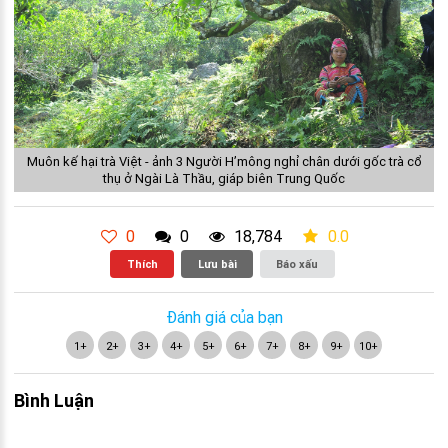
Muôn kế hại trà Việt - ảnh 3 Người H’mông nghỉ chân dưới gốc trà cổ
thụ ở Ngài Là Thầu, giáp biên Trung Quốc
0
0
18,784
0.0
Thích
Lưu bài
Báo xấu
Đánh giá của bạn
1+
2+
3+
4+
5+
6+
7+
8+
9+
10+
Bình Luận