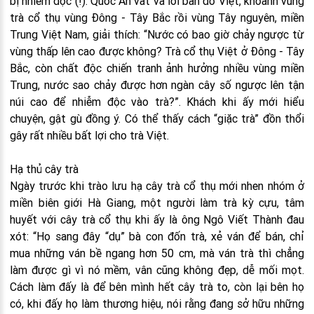
bị nhiễm độc (!). Quốc An vất vả lôi bản đồ Việt, khoanh vùng
trà cổ thụ vùng Đông - Tây Bắc rồi vùng Tây nguyên, miền
Trung Việt Nam, giải thích: “Nước có bao giờ chảy ngược từ
vùng thấp lên cao được không? Trà cổ thụ Việt ở Đông - Tây
Bắc, còn chất độc chiến tranh ảnh hưởng nhiều vùng miền
Trung, nước sao chảy được hơn ngàn cây số ngược lên tận
núi cao để nhiễm độc vào trà?”. Khách khi ấy mới hiểu
chuyện, gật gù đồng ý. Có thể thấy cách “giặc trà” đồn thổi
gây rất nhiều bất lợi cho trà Việt.
Hạ thủ cây trà
Ngày trước khi trào lưu hạ cây trà cổ thụ mới nhen nhóm ở
miền biên giới Hà Giang, một người làm trà kỳ cựu, tâm
huyết với cây trà cổ thụ khi ấy là ông Ngô Viết Thành đau
xót: “Họ sang đây “dụ” bà con đốn trà, xẻ ván để bán, chỉ
mua những ván bề ngang hơn 50 cm, mà ván trà thì chẳng
làm được gì vì nó mềm, vân cũng không đẹp, dễ mối mọt.
Cách làm đấy là để bên mình hết cây trà to, còn lại bên họ
có, khi đấy họ làm thương hiệu, nói rằng đang sở hữu những