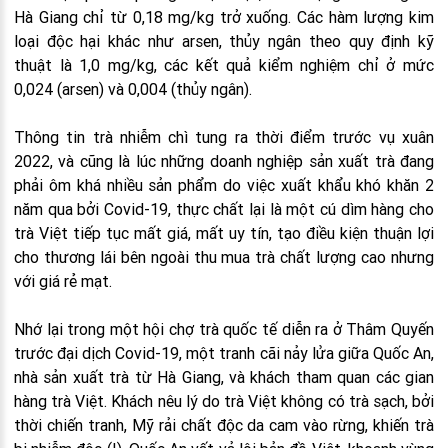
Hà Giang chỉ từ 0,18 mg/kg trở xuống. Các hàm lượng kim
loại độc hại khác như arsen, thủy ngân theo quy định kỹ
thuật là 1,0 mg/kg, các kết quả kiểm nghiệm chỉ ở mức
0,024 (arsen) và 0,004 (thủy ngân).
Thông tin trà nhiễm chì tung ra thời điểm trước vụ xuân
2022, và cũng là lúc những doanh nghiệp sản xuất trà đang
phải ôm khá nhiều sản phẩm do việc xuất khẩu khó khăn 2
năm qua bởi Covid-19, thực chất lại là một cú dìm hàng cho
trà Việt tiếp tục mất giá, mất uy tín, tạo điều kiện thuận lợi
cho thương lái bên ngoài thu mua trà chất lượng cao nhưng
với giá rẻ mạt.
Nhớ lại trong một hội chợ trà quốc tế diễn ra ở Thâm Quyến
trước đại dịch Covid-19, một tranh cãi nảy lửa giữa Quốc An,
nhà sản xuất trà từ Hà Giang, và khách tham quan các gian
hàng trà Việt. Khách nêu lý do trà Việt không có trà sạch, bởi
thời chiến tranh, Mỹ rải chất độc da cam vào rừng, khiến trà