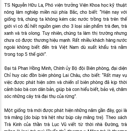
TS Nguyễn Hữu La, Phó viện trưởng Viện Khoa học kỹ thuật
nông lâm nghiệp miền núi phía Bắc, cho biết: “Hiện nay với
giống trà, chúng ta không kém các nước trồng trà trên thế
giới vì có đủ hết nguồn gien cho 3 loại sản phẩm trà đen, trà
xanh và trà olong. Tuy nhiên, chúng ta làm thị trường nhưng
chưa có được thương hiệu mạnh. Rất nhiều khách hàng nước
ngoài không biết đến trà Việt Nam dù xuất khẩu trà nằm
trong top 5 thế giới”.
Đại tá Phan Hồng Minh, Chính ủy Bộ đội Biên phòng, đại diện
Chỉ huy các đồn biên phòng Lai Châu, cho biết: “Rất may vụ
việc được phát hiện sớm và chiến sĩ biên phòng đã kịp thời
cảnh báo bà con dân bản, giúp bà con hiểu biết, bảo vệ, chăm
sóc những cây trà đại thụ của rừng”.
Một giống trà mới được phát hiện những năm gần đây, gọi là
trà măng (do búp trà hệt như búp cây măng tre). Theo sách
Trà Kinh của thần trà Lục Vũ viết từ thời nhà Đường, trà