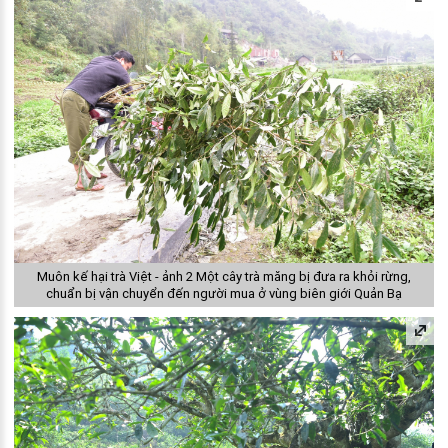
Muôn kế hại trà Việt - ảnh 2 Một cây trà măng bị đưa ra khỏi rừng,
chuẩn bị vận chuyển đến người mua ở vùng biên giới Quản Bạ