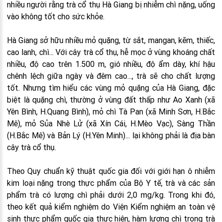
nhiều người rằng trà cổ thụ Hà Giang bị nhiễm chì nặng, uống
vào không tốt cho sức khỏe.
Hà Giang sở hữu nhiều mỏ quặng, từ sắt, mangan, kẽm, thiếc,
cao lanh, chì... Với cây trà cổ thụ, hễ mọc ở vùng khoáng chất
nhiều, độ cao trên 1.500 m, gió nhiều, độ ẩm dày, khí hậu
chênh lệch giữa ngày và đêm cao..., trà sẽ cho chất lượng
tốt. Nhưng tìm hiểu các vùng mỏ quặng của Hà Giang, đặc
biệt là quặng chì, thường ở vùng đất thấp như Ao Xanh (xã
Yên Bình, H.Quang Bình), mỏ chì Tà Pan (xã Minh Sơn, H.Bắc
Mê), mỏ Sủa Nhè Lử (xã Xín Cái, H.Mèo Vạc), Sàng Thần
(H.Bắc Mê) và Bản Lý (H.Yên Minh)... lại không phải là địa bàn
cây trà cổ thụ.
Theo Quy chuẩn kỹ thuật quốc gia đối với giới hạn ô nhiễm
kim loại nặng trong thực phẩm của Bộ Y tế, trà và các sản
phẩm trà có lượng chì phải dưới 2,0 mg/kg. Trong khi đó,
theo kết quả kiểm nghiệm do Viện Kiểm nghiệm an toàn vệ
sinh thực phẩm quốc gia thực hiện, hàm lượng chì trong trà