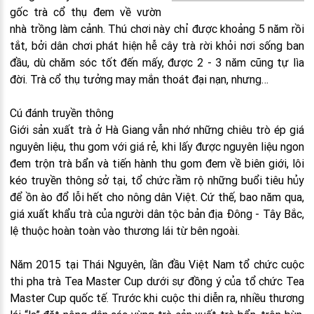
gốc trà cổ thụ đem về vườn
nhà trồng làm cảnh. Thú chơi này chỉ được khoảng 5 năm rồi
tắt, bởi dân chơi phát hiện hễ cây trà rời khỏi nơi sống ban
đầu, dù chăm sóc tốt đến mấy, được 2 - 3 năm cũng tự lìa
đời. Trà cổ thụ tưởng may mắn thoát đại nạn, nhưng…
Cú đánh truyền thông
Giới sản xuất trà ở Hà Giang vẫn nhớ những chiêu trò ép giá
nguyên liệu, thu gom với giá rẻ, khi lấy được nguyên liệu ngon
đem trộn trà bẩn và tiến hành thu gom đem về biên giới, lôi
kéo truyền thông sở tại, tổ chức rầm rộ những buổi tiêu hủy
để ồn ào đổ lỗi hết cho nông dân Việt. Cứ thế, bao năm qua,
giá xuất khẩu trà của người dân tộc bản địa Đông - Tây Bắc,
lệ thuộc hoàn toàn vào thương lái từ bên ngoài.
Năm 2015 tại Thái Nguyên, lần đầu Việt Nam tổ chức cuộc
thi pha trà Tea Master Cup dưới sự đồng ý của tổ chức Tea
Master Cup quốc tế. Trước khi cuộc thi diễn ra, nhiều thương