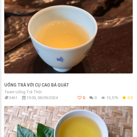
UỐNG TRÀ VỚI CỤ CAO BÁ QUÁT
Team Uống Trà Thôi
3461
19:00, 08/09/2024
0
0
13,576
0.0