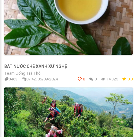
BÁT NƯỚC CHÈ XANH XỨ NGHỆ
Team Uống Trà Thôi
3463
07:42, 06/09/2024
0
0
14,325
0.0