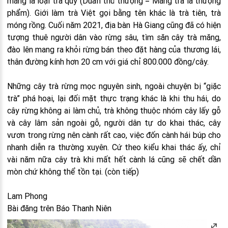
măng là loại trà quý (Duẩn thủ thượng = Măng trà là thượng
phẩm). Giới làm trà Việt gọi bằng tên khác là trà tiên, trà
móng rồng. Cuối năm 2021, địa bàn Hà Giang cũng đã có hiện
tượng thuê người dân vào rừng sâu, tìm săn cây trà măng,
đào lên mang ra khỏi rừng bán theo đặt hàng của thương lái,
thân đường kính hơn 20 cm với giá chỉ 800.000 đồng/cây.
Những cây trà rừng mọc nguyên sinh, ngoài chuyện bị “giặc
trà” phá hoại, lại đối mặt thực trạng khác là khi thu hái, do
cây rừng không ai làm chủ, trà không thuộc nhóm cây lấy gỗ
và cây lâm sản ngoài gỗ, người dân tự do khai thác, cây
vươn trong rừng nên cành rất cao, việc đốn cành hái búp cho
nhanh diễn ra thường xuyên. Cứ theo kiểu khai thác ấy, chỉ
vài năm nữa cây trà khi mất hết cành lá cũng sẽ chết dần
mòn chứ không thể tồn tại. (còn tiếp)
Lam Phong
Bài đăng trên Báo Thanh Niên