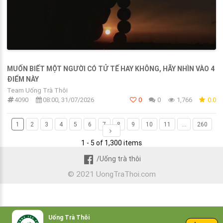
MUỐN BIẾT MỘT NGƯỜI CÓ TỬ TẾ HAY KHÔNG, HÃY NHÌN VÀO 4
ĐIỂM NÀY
Team Uống Trà Thôi
4090
08:00, 31/07/2026
0
0
1,766
0.0
1
2
3
4
5
6
7
8
9
10
11
...
260
1 - 5 of 1,300 items
/Uống trà thôi
© 2021 UongTraThoi.com
Uống Trà Thôi