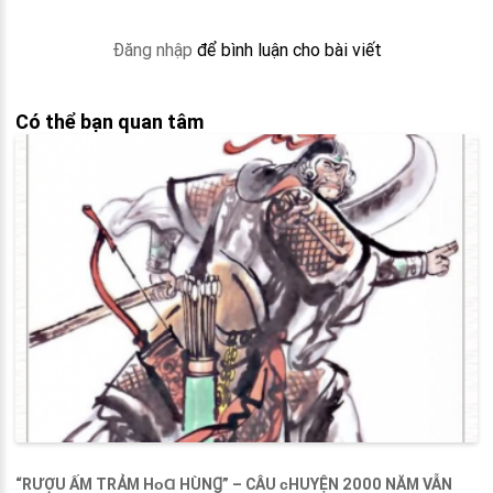
Đăng nhập
để bình luận cho bài viết
Có thể bạn quan tâm
“RƯỢU ẤM TRẢM HᴏⱭ HÙNꞬ” – CÂU ᴄHUYỆN 2000 NĂM VẪN