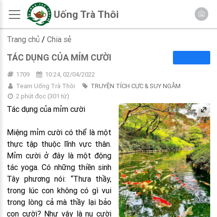
Uống Trà Thôi
Trang chủ
/
Chia sẻ
TÁC DỤNG CỦA MỈM CƯỜI
1709
10:24, 02/04/2022
Team Uống Trà Thôi
TRUYỆN TÍCH CỰC & SUY NGẪM
2 phút đọc
(
301
từ)
Tác dụng của mỉm cười
Miệng mỉm cười có thể là một
thực tập thuộc lĩnh vực thân.
Mỉm cười ở đây là một động
tác yoga. Có những thiền sinh
Tây phương nói: ‘‘Thưa thầy,
trong lúc con không có gì vui
trong lòng cả mà thầy lại bảo
con cười? Như vậy là nụ cười