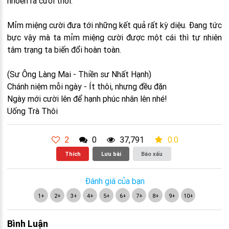
nhoẻn ra cười thôi.
Mỉm miệng cười đưa tới những kết quả rất kỳ diệu. Đang tức
bực vậy mà ta mỉm miệng cười được một cái thì tự nhiên
tâm trạng ta biến đổi hoàn toàn.
(Sư Ông Làng Mai - Thiền sư Nhất Hạnh)
Chánh niệm mỗi ngày - Ít thôi, nhưng đều đặn
Ngày mới cười lên để hạnh phúc nhân lên nhé!
Uống Trà Thôi
2
0
37,791
0.0
Thích
Lưu bài
Báo xấu
Đánh giá của bạn
1+
2+
3+
4+
5+
6+
7+
8+
9+
10+
Bình Luận