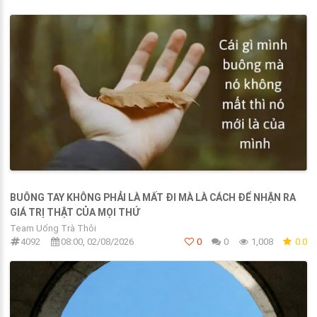
BUÔNG TAY KHÔNG PHẢI LÀ MẤT ĐI MÀ LÀ CÁCH ĐỂ NHẬN RA
GIÁ TRỊ THẬT CỦA MỌI THỨ
Team Uống Trà Thôi
4092
08:00, 02/08/2026
0
0
1,008
0.0