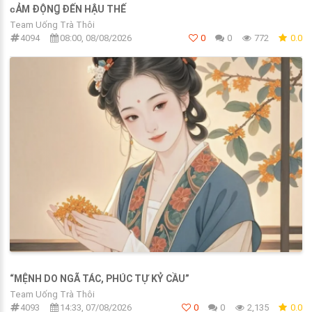
ᴄẢM ĐỘNꞬ ĐẾN HẬU THẾ
Team Uống Trà Thôi
4094
08:00, 08/08/2026
0
0
772
0.0
“MỆNH DO NGÃ TÁC, PHÚC TỰ KỶ CẦU”
Team Uống Trà Thôi
4093
14:33, 07/08/2026
0
0
2,135
0.0