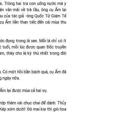
ài. Trông hai tra con uống nước mà y
n vãn mãi về trà tầu, ông cụ Ấm lại
hu của tác giả -ông Quốc Tử Giám Tế
ụ Ấm liền than tiếc đến cái mùa thu
c đọng trong lá sen. Mỗi lá chỉ có ít
t tuổi, mỗi lúc được quan Ðốc truyền
m, thày cho là kỳ thú nhất trong đời
rà. Có một hồi bần bách quá, cụ Ấm đã
g ngày nữa.
Ấm lại được mùa cả hai vụ.
 ướp thêm vài chục chai để dành. Thủy
Kép xóm dưới! Ðộ mai kia thì giò hoa