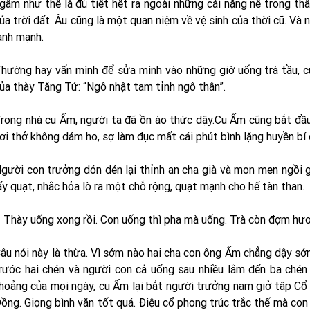
gâm như thế là đủ tiết hết ra ngoài những cái nặng nề trong thâ
ủa trời đất. Âu cũng là một quan niệm về vệ sinh của thời cũ. Và 
ành mạnh.
hường hay vấn mình để sửa mình vào những giờ uống trà tầu, 
ủa thày Tăng Tứ: “Ngô nhật tam tỉnh ngô thân”.
rong nhà cụ Ấm, người ta đã ồn ào thức dậy.Cụ Ấm cũng bắt đầu
ơi thở không dám ho, sợ làm đục mất cái phút bình lặng huyền bí 
gười con trưởng dón dén lại thỉnh an cha già và mon men ngồi 
ấy quạt, nhắc hỏa lò ra một chỗ rộng, quạt mạnh cho hế tàn than.
 Thày uống xong rồi. Con uống thì pha mà uống. Trà còn đợm hư
âu nói này là thừa. Vì sớm nào hai cha con ông Ấm chẳng dậy sớ
rước hai chén và người con cả uống sau nhiều lắm đến ba chén 
hoảng của mọi ngày, cụ Ấm lại bắt người trưởng nam giở tập Cổ V
ồng. Giọng bình văn tốt quá. Ðiệu cổ phong trúc trắc thế mà con