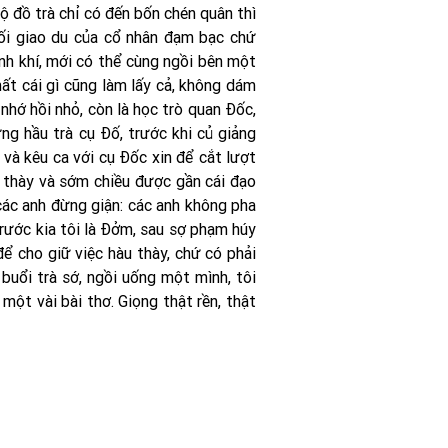
ộ đồ trà chỉ có đến bốn chén quân thì
Lối giao du của cổ nhân đạm bạc chứ
nh khí, mới có thể cùng ngồi bên một
hất cái gì cũng làm lấy cả, không dám
nhớ hồi nhỏ, còn là học trò quan Ðốc,
g hầu trà cụ Ðố, trước khi củ giảng
 và kêu ca với cụ Ðốc xin để cắt lượt
i thày và sớm chiều được gần cái đạo
các anh đừng giận: các anh không pha
rước kia tôi là Ðởm, sau sợ phạm húy
ể cho giữ việc hàu thày, chứ có phải
buổi trà sớ, ngồi uống một mình, tôi
ột vài bài thơ. Giọng thật rền, thật