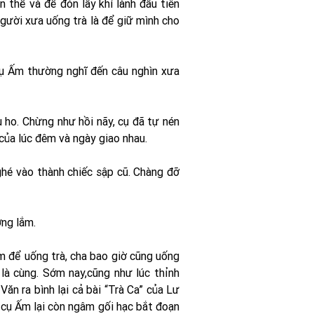
n thể và để đón lấy khí lành đầu tiên
người xưa uống trà là để giữ mình cho
cụ Ấm thường nghĩ đến câu nghìn xưa
 ho. Chừng như hồi nãy, cụ đã tự nén
của lúc đêm và ngày giao nhau.
ghé vào thành chiếc sập cũ. Chàng đỡ
ơng lắm.
m để uống trà, cha bao giờ cũng uống
là cùng. Sớm nay,cũng như lúc thỉnh
ăn ra bình lại cả bài “Trà Ca” của Lư
 cụ Ấm lại còn ngâm gối hạc bắt đoạn