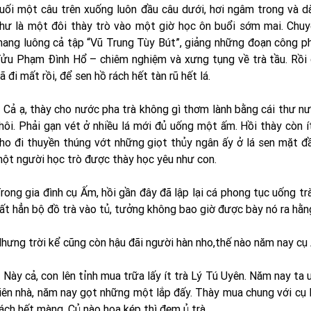
uối một câu trên xuống luôn đầu câu dưới, hơi ngâm trong và d
hư là một đôi thày trò vào một giờ học ôn buổi sớm mai. Chuyệ
ang luông cả tập “Vũ Trung Tùy Bút”, giảng những đoạn công p
ửu Phạm Ðình Hổ – chiêm nghiệm và xưng tụng về trà tầu. Rồi c
ã đi mất rồi, để sen hồ rách hết tàn rũ hết lá.
 Cả ạ, thày cho nước pha trà không gì thơm lành bằng cái thư nướ
hôi. Phải gạn vét ở nhiều lá mới đủ uống một ấm. Hồi thày còn í
ho đi thuyền thúng vớt những giọt thủy ngân ấy ở lá sen mặt đầ
ột người học trò được thày học yêu như con.
rong gia đình cụ Ấm, hồi gần đây đã lập lại cá phong tục uống t
ất hẳn bộ đồ trà vào tủ, tưởng không bao giờ được bày nó ra hằn
hưng trời kể cũng còn hậu đãi người hàn nho,thế nào năm nay cụ 
 Này cả, con lên tỉnh mua trữa lấy ít trà Lý Tú Uyên. Năm nay ta
iên nhà, năm nay gọt những một lắp đấy. Thày mua chung với cụ 
ách hết màng. Củ nào hoa kép thì đem ủ trà.