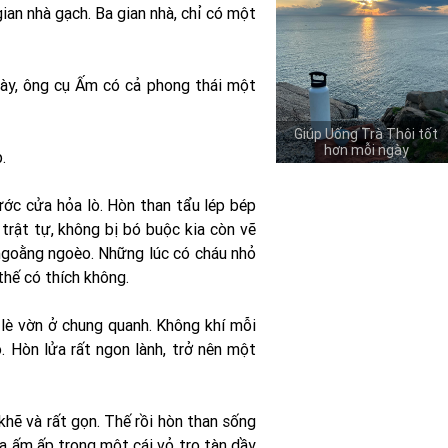
ian nhà gạch. Ba gian nhà, chỉ có một
gày, ông cụ Ấm có cả phong thái một
Giúp Uống Trà Thôi tốt
hơn mỗi ngày
.
ớc cửa hỏa lò. Hòn than tẩu lép bép
 trật tự, không bị bó buộc kia còn vẽ
ngoằng ngoèo. Những lúc có cháu nhỏ
hế có thích không.
lè vờn ở chung quanh. Không khí mỗi
 Hòn lửa rất ngon lành, trở nên một
khẽ và rất gọn. Thế rồi hòn than sống
a ấm ấp trong một cái vỏ tro tàn dầy