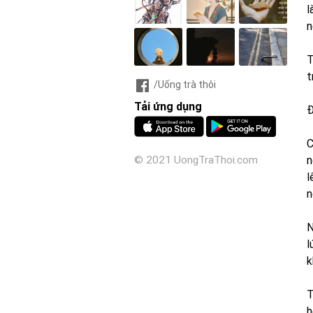
l
n
T
t
/Uống trà thôi
Tải ứng dụng
Ð
C
n
© 2021 UongTraThoi.com
l
n
N
l
k
T
h