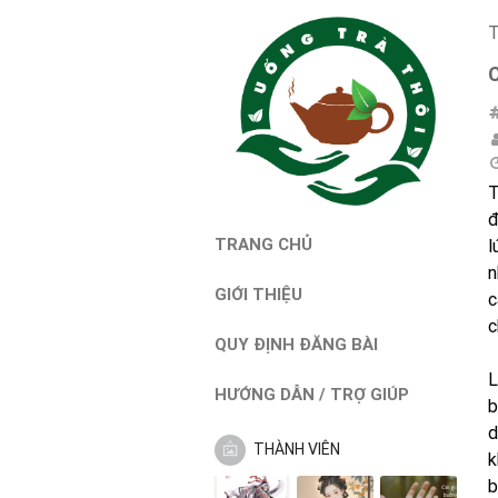
T
T
đ
TRANG CHỦ
l
n
GIỚI THIỆU
c
c
QUY ĐỊNH ĐĂNG BÀI
L
HƯỚNG DẪN / TRỢ GIÚP
b
d
THÀNH VIÊN
k
b