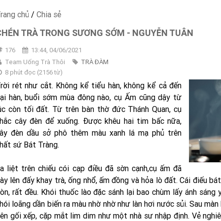
rang chủ
/
Chia sẻ
CHÉN TRÀ TRONG SƯƠNG SỚM - NGUYỄN TUÂN
176
13:44, 04/06/2021
Team Uống Trà Thôi
TRÀ ĐÀM
8 phút đọc
(
2156
từ)
rời rét như cắt. Không kể tiểu hàn, không kể cả đến
ại hàn, buổi sớm mùa đông nào, cụ Ấm cũng dậy từ
úc còn tối đất. Từ trên bàn thờ đức Thánh Quan, cụ
hắc cây đèn để xuống. Ðược khêu hai tim bấc nữa,
ây đèn dầu sở phô thêm màu xanh lá mạ phủ trên
hất sứ Bát Tràng.
a liệt trên chiếu cói cạp điều đã sờn cạnh,cụ ấm đã
ày lên đấy khay trà, ống nhổ, ấm đồng và hỏa lò đất. Cái điếu bá
òn, rất đều. Khói thuốc lào đặc sánh lại bao chùm lấy ánh sáng 
hói loãng dần biến ra màu nhờ nhờ như làn hơi nước sủi. Sau màn
ên gối xếp, cặp mắt lim dim như một nhà sư nhập định. Vẻ nghi