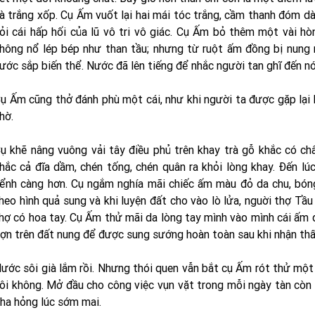
à trắng xốp. Cụ Ấm vuốt lại hai mái tóc trắng, cầm thanh đóm dà
ỏi cái hấp hối của lũ vô tri vô giác. Cụ Ấm bỏ thêm một vài h
hông nổ lép bép như than tầu; nhưng từ ruột ấm đồng bị nung n
ước sắp biến thể. Nước đã lên tiếng để nhắc người tan ghĩ đến nó
ụ Ấm cũng thở đánh phù một cái, như khi người ta được gặp lại
hờ.
ụ khẽ nâng vuông vải tây điều phủ trên khay trà gỗ khắc có ch
hắc cả đĩa dầm, chén tống, chén quân ra khỏi lòng khay. Ðến lúc
ểnh càng hơn. Cụ ngắm nghía mãi chiếc ấm màu đỏ da chu, bó
heo hình quả sung và khi luyện đất cho vào lò lửa, nguời thợ Tầ
hợ có hoa tay. Cụ Ấm thử mãi da lòng tay mình vào mình cái ấm 
ợn trên đất nung để được sung sướng hoàn toàn sau khi nhận thấy
ước sôi già lắm rồi. Nhưng thói quen vẫn bắt cụ Ấm rót thử mộ
ôi không. Mở đầu cho công việc vụn vặt trong mỗi ngày tàn còn l
ha hỏng lúc sớm mai.