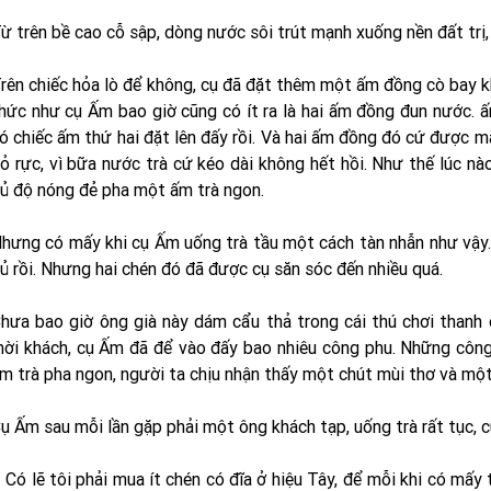
ừ trên bề cao cỗ sập, dòng nước sôi trút mạnh xuống nền đất trị,
rên chiếc hỏa lò để không, cụ đã đặt thêm một ấm đồng cò bay 
hức như cụ Ấm bao giờ cũng có ít ra là hai ấm đồng đun nước. ấm
ó chiếc ấm thứ hai đặt lên đấy rồi. Và hai ấm đồng đó cứ được mã
ỏ rực, vì bữa nước trà cứ kéo dài không hết hồi. Như thế lúc n
ủ độ nóng đẻ pha một ấm trà ngon.
hưng có mấy khi cụ Ấm uống trà tầu một cách tàn nhẫn như vậy. R
ủ rồi. Nhưng hai chén đó đã được cụ săn sóc đến nhiều quá.
hưa bao giờ ông già này dám cẩu thả trong cái thú chơi thanh
ời khách, cụ Ấm đã để vào đấy bao nhiêu công phu. Những công 
m trà pha ngon, người ta chịu nhận thấy một chút mùi thơ và một t
ụ Ấm sau mỗi lần gặp phải một ông khách tạp, uống trà rất tục, c
 Có lẽ tôi phải mua ít chén có đĩa ở hiệu Tây, để mỗi khi có mấy