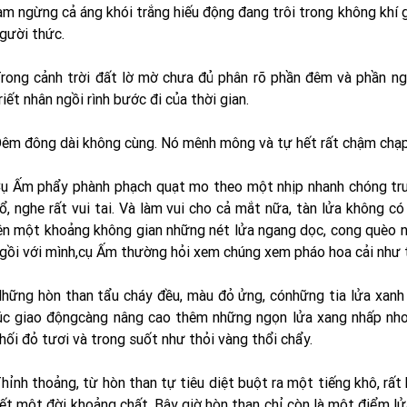
àm ngừng cả áng khói trắng hiếu động đang trôi trong không khí g
gười thức.
rong cảnh trời đất lờ mờ chưa đủ phân rõ phần đêm và phần n
riết nhân ngồi rình bước đi của thời gian.
êm đông dài không cùng. Nó mênh mông và tự hết rất chậm chạp
ụ Ấm phẩy phành phạch quạt mo theo một nhịp nhanh chóng trư
ổ, nghe rất vui tai. Và làm vui cho cả mắt nữa, tàn lửa không có
ên một khoảng không gian những nét lửa ngang dọc, cong quèo 
gồi với mình,cụ Ấm thường hỏi xem chúng xem pháo hoa cải như t
hững hòn than tẩu cháy đều, màu đỏ ửng, cónhững tia lửa xanh 
úc giao độngcàng nâng cao thêm những ngọn lửa xang nhấp nho.
hối đỏ tươi và trong suốt như thỏi vàng thổi chẩy.
hỉnh thoảng, từ hòn than tự tiêu diệt buột ra một tiếng khô, rất 
ết một đời khoảng chất. Bây giờ hòn than chỉ còn là một điểm lử