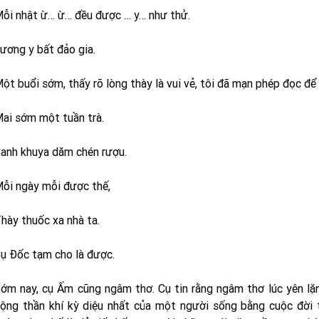
ỗi nhật ừ… ừ… đều được … y… như thử.
ương y bất đảo gia.
ột buổi sớm, thấy rõ lòng thày là vui vẻ, tôi đã mạn phép đọc đ
ai sớm một tuần trà.
anh khuya dăm chén rượu.
ỗi ngày mỗi được thế,
hày thuốc xa nhà ta.
ụ Ðốc tạm cho là được.
ớm nay, cụ Ấm cũng ngâm thơ. Cụ tin rằng ngâm thơ lúc yên lặn
ộng thần khí kỳ diệu nhất của một người sống bằng cuộc đời