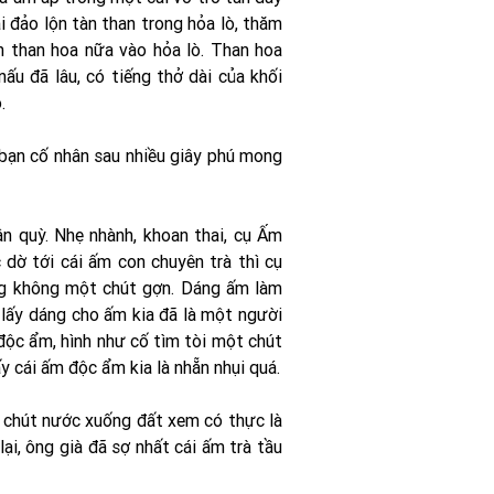
i đảo lộn tàn than trong hỏa lò, thăm
òn than hoa nữa vào hỏa lò. Than hoa
ấu đã lâu, có tiếng thở dài của khối
.
 bạn cố nhân sau nhiều giây phú mong
ân quỳ. Nhẹ nhành, khoan thai, cụ Ấm
 dờ tới cái ấm con chuyên trà thì cụ
ng không một chút gợn. Dáng ấm làm
u lấy dáng cho ấm kia đã là một người
độc ẩm, hình như cố tìm tòi một chút
 cái ấm độc ẩm kia là nhẵn nhụi quá.
t chút nước xuống đất xem có thực là
ại, ông già đã sợ nhất cái ấm trà tầu