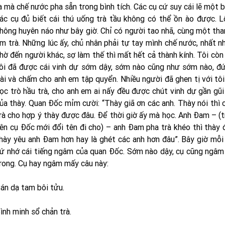
a mà chế nước pha sẵn trong bình tích. Các cụ cứ suy cái lẽ một b
ác cụ đủ biết cái thú uống trà tầu không có thể ồn ào được. 
hông huyên náo như bây giờ. Chỉ có người tao nhã, cùng một tha
m trà. Những lúc ấy, chủ nhân phải tự tay mình chế nước, nhất n
hờ đến người khác, sợ làm thế thì mất hết cả thành kính. Tôi còn 
ôi đã được cái vinh dự sớm dậy, sớm nào cũng như sớm nào, đứn
ài và chấm cho anh em tập quyển. Nhiều người đã ghen tị với tôi
ọc trò hầu trà, cho anh em ai nấy đều được chút vinh dự gần gũ
ủa thày. Quan Ðốc mỉm cười: “Thày giã ơn các anh. Thày nói thì 
rà cho hợp ý thày được đâu. Ðể thời giờ ấy mà học. Anh Ðam – (t
ên cụ Ðốc mới đổi tên đi cho) – anh Ðam pha trà khéo thì thày đ
hày yêu anh Ðam hơn hay là ghét các anh hơn đâu”. Bây giờ mỗi 
ứ nhớ cái tiếng ngâm của quan Ðốc. Sớm nào dậy, cụ cũng ngâm m
rong. Cụ hay ngâm mấy câu này:
án dạ tam bôi tửu.
ình minh sổ chản trà.