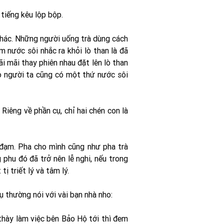
 tiếng kêu lộp bộp.
khác. Những người uống trà dùng cách
 nước sôi nhắc ra khỏi lò than là đã
i mãi thay phiên nhau đặt lên lò than
ào người ta cũng có một thứ nước sôi
iêng về phần cụ, chỉ hai chén con là
 đạm. Pha cho mình cũng như pha trà
phu đó đã trở nên lễ nghi, nếu trong
ị triết lý và tâm lý.
ụ thường nói với vài bạn nhà nho:
 thày làm việc bên Bảo Hộ tới thì đem