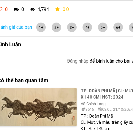
0
0
4,794
0.0
ánh giá của bạn
1+
2+
3+
4+
5+
6+
ình Luận
Đăng nhập
để bình luận cho bài 
ó thể bạn quan tâm
TP: ĐOÀN PHI MÃ | CL: MỰ
X 140 CM | NST; 2024
Võ Chính Long
3516
08:05, 21/10/2024
TP : Đoàn Phi Mã
CL: Mực và màu trên giấy x
KT: 70 x 140 cm