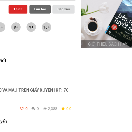
Thích
Lưu bài
Báo xấu
7+
8+
9+
10+
GIỚI THIỆU SÁCH HAY
viết
C VÀ MÀU TRÊN GIẤY XUYẾN | KT: 70
0
0
2,388
0.0
uyến