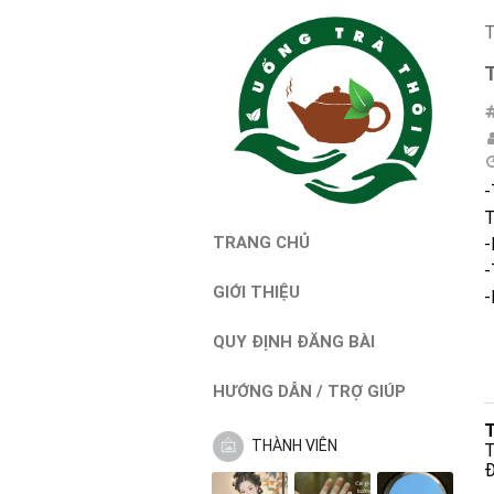
T
-
T
TRANG CHỦ
-
-
GIỚI THIỆU
-
QUY ĐỊNH ĐĂNG BÀI
HƯỚNG DẪN / TRỢ GIÚP
T
THÀNH VIÊN
T
Đ