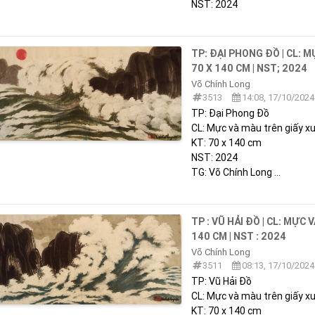
NST: 2024
TP: ĐẠI PHONG ĐỒ | CL: M
70 X 140 CM | NST; 2024
Võ Chính Long
3513
14:08, 17/10/2024
TP: Đại Phong Đồ
CL: Mực và màu trên giấy x
KT: 70 x 140 cm
NST: 2024
TG: Võ Chính Long ...
TP : VŨ HẢI ĐỒ | CL: MỰC 
140 CM | NST : 2024
Võ Chính Long
3511
08:13, 17/10/2024
TP: Vũ Hải Đồ
CL: Mực và màu trên giấy x
KT: 70 x 140 cm