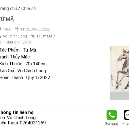
rang chủ
/
Chia sẻ
TỨ MÃ
1866
11:59, 30/05/2022
Võ Chính Long
THUỶ MẶC
1 phút đọc
(
26
từ)
Tác Phẩm : Tứ Mã
ranh Thủy Mặc
Kích Thước : 70x140cm
Tác Giả : Võ Chính Long
Hoàn Thành : Qúy 1/2022
hông tin liên hệ
ên: Võ Chính Long
iện thoại: 0764021269
Gọi ngay
Nhắn