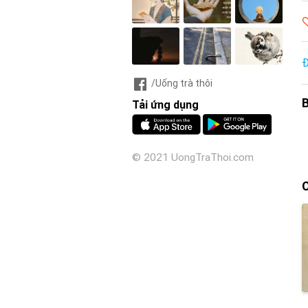
Đ
/Uống trà thôi
B
Tải ứng dụng
© 2021 UongTraThoi.com
C