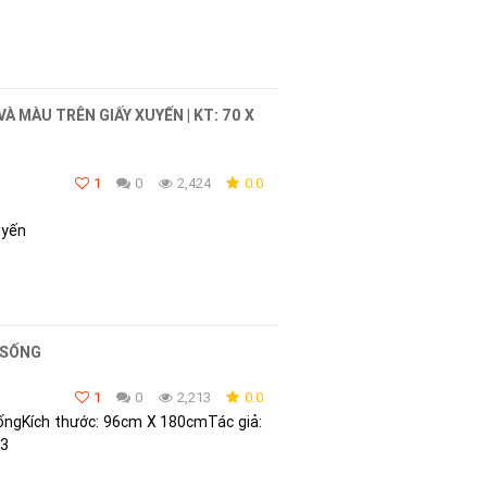
VÀ MÀU TRÊN GIẤY XUYẾN | KT: 70 X
1
0
2,424
0.0
uyến
 SỐNG
1
0
2,213
0.0
ngKích thước: 96cm X 180cmTác giả:
23