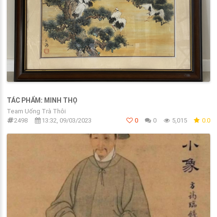
TÁC PHẨM: MINH THỌ
Team Uống Trà Thôi
2498
13:32, 09/03/2023
0
0
5,015
0.0