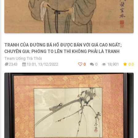
TRANH CỦA ĐƯỜNG BÁ HỔ ĐƯỢC BÁN VỚI GIÁ CAO NGẤT;
CHUYÊN GIA: PHÓNG TO LÊN THÌ KHÔNG PHẢI LÀ TRANH
Team Uống Trà Thôi
2343
13:01, 13/12/2022
0
0
18,901
0.0