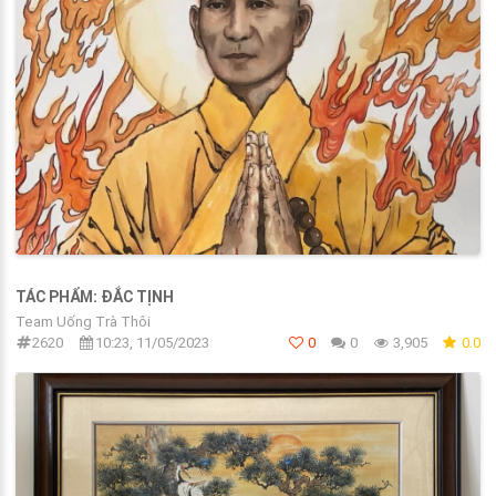
TÁC PHẨM: ĐẮC TỊNH
Team Uống Trà Thôi
2620
10:23, 11/05/2023
0
0
3,905
0.0