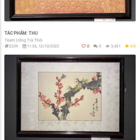
TÁC PHẨM: THU
Team Uống Trà Thôi
2209
11:33, 12/10/2022
0
0
3,431
0.0