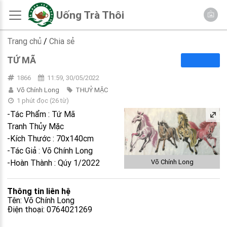
Uống Trà Thôi
Trang chủ
/
Chia sẻ
TỨ MÃ
1866
11:59, 30/05/2022
Võ Chính Long
THUỶ MẶC
1 phút đọc
(
26
từ)
-Tác Phẩm : Tứ Mã
Tranh Thủy Mặc
-Kích Thước : 70x140cm
-Tác Giả : Võ Chính Long
-Hoàn Thành : Qúy 1/2022
Võ Chính Long
Thông tin liên hệ
Tên: Võ Chính Long
Điện thoại: 0764021269