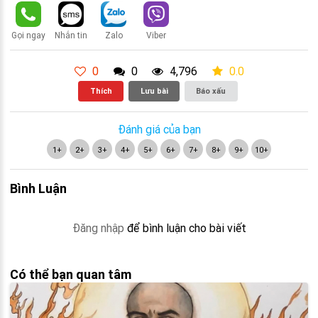
Gọi ngay
Nhắn tin
Zalo
Viber
0
0
4,796
0.0
Thích
Lưu bài
Báo xấu
Đánh giá của bạn
1+
2+
3+
4+
5+
6+
7+
8+
9+
10+
Bình Luận
Đăng nhập
để bình luận cho bài viết
Có thể bạn quan tâm