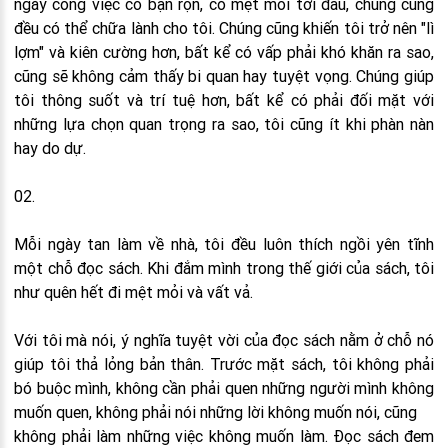
ngày công việc có bận rộn, có mệt mỏi tới đâu, chúng cũng
đều có thể chữa lành cho tôi. Chúng cũng khiến tôi trở nên "lì
lợm" và kiên cường hơn, bất kể có vấp phải khó khăn ra sao,
cũng sẽ không cảm thấy bi quan hay tuyệt vọng. Chúng giúp
tôi thông suốt và trí tuệ hơn, bất kể có phải đối mặt với
những lựa chọn quan trọng ra sao, tôi cũng ít khi phàn nàn
hay do dự.
02.
Mỗi ngày tan làm về nhà, tôi đều luôn thích ngồi yên tĩnh
một chỗ đọc sách. Khi đắm mình trong thế giới của sách, tôi
như quên hết đi mệt mỏi và vất vả.
Với tôi mà nói, ý nghĩa tuyệt vời của đọc sách nằm ở chỗ nó
giúp tôi thả lỏng bản thân. Trước mặt sách, tôi không phải
bó buộc mình, không cần phải quen những người mình không
muốn quen, không phải nói những lời không muốn nói, cũng
không phải làm những việc không muốn làm. Đọc sách đem