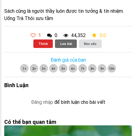
Sách cũng là người thầy luôn được tin tưởng & tín nhiệm.
Uống Trà Thôi sưu tầm
1
0
44,352
0.0
Thích
Lưu bài
Báo xấu
Đánh giá của bạn
1+
2+
3+
4+
5+
6+
7+
8+
9+
10+
Bình Luận
Đăng nhập
để bình luận cho bài viết
Có thể bạn quan tâm