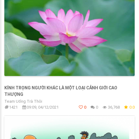
KÍNH TRỌNG NGƯỜI KHÁC LÀ MỘT LOẠI CẢNH GIỚI CAO
THƯỢNG
Team Uống Trà Thôi
1421
09:09, 04/12/2021
0
0
36,768
0.0