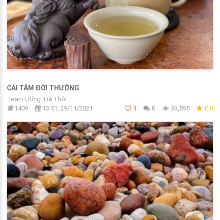
CÁI TÂM ĐỜI THƯỜNG
Team Uống Trà Thôi
1409
13:51, 29/11/2021
1
0
33,595
0.0