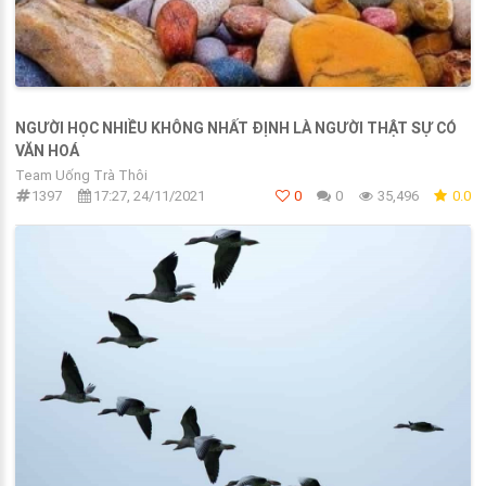
NGƯỜI HỌC NHIỀU KHÔNG NHẤT ĐỊNH LÀ NGƯỜI THẬT SỰ CÓ
VĂN HOÁ
Team Uống Trà Thôi
1397
17:27, 24/11/2021
0
0
35,496
0.0