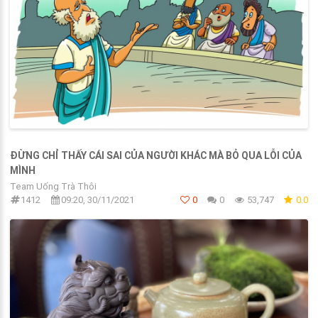
ĐỪNG CHỈ THẤY CÁI SAI CỦA NGƯỜI KHÁC MÀ BỎ QUA LỖI CỦA
MÌNH
Team Uống Trà Thôi
1412
09:20, 30/11/2021
0
0
53,747
0.0