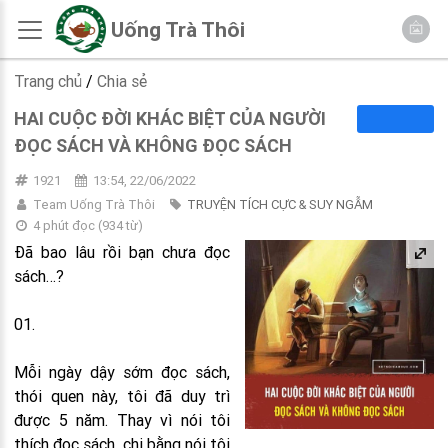
Uống Trà Thôi
Trang chủ
/
Chia sẻ
HAI CUỘC ĐỜI KHÁC BIỆT CỦA NGƯỜI
ĐỌC SÁCH VÀ KHÔNG ĐỌC SÁCH
1921
13:54, 22/06/2022
Team Uống Trà Thôi
TRUYỆN TÍCH CỰC & SUY NGẪM
4 phút đọc
(
934
từ)
Đã bao lâu rồi bạn chưa đọc
sách…?
01.
Mỗi ngày dậy sớm đọc sách,
thói quen này, tôi đã duy trì
được 5 năm. Thay vì nói tôi
thích đọc sách, chi bằng nói tôi