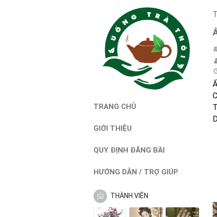
T
Ấ
C
TRANG CHỦ
T
D
GIỚI THIỆU
QUY ĐỊNH ĐĂNG BÀI
HƯỚNG DẪN / TRỢ GIÚP
THÀNH VIÊN