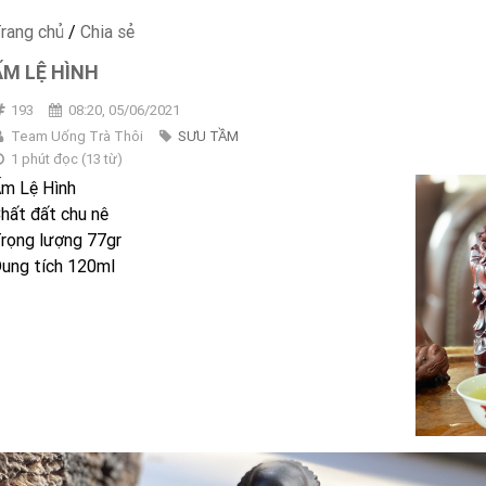
rang chủ
/
Chia sẻ
ẤM LỆ HÌNH
193
08:20, 05/06/2021
Team Uống Trà Thôi
SƯU TẦM
1 phút đọc
(
13
từ)
m Lệ Hình
hất đất chu nê
rọng lượng 77gr
ung tích 120ml