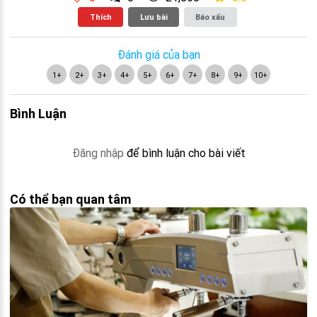
Thích
Lưu bài
Báo xấu
Đánh giá của bạn
1+
2+
3+
4+
5+
6+
7+
8+
9+
10+
Bình Luận
Đăng nhập
để bình luận cho bài viết
Có thể bạn quan tâm