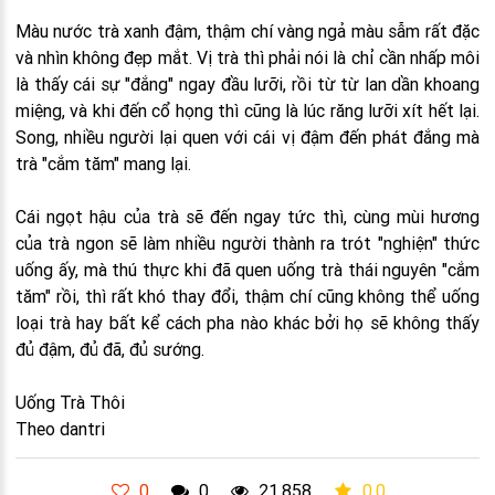
Màu nước trà xanh đậm, thậm chí vàng ngả màu sẫm rất đặc
và nhìn không đẹp mắt. Vị trà thì phải nói là chỉ cần nhấp môi
là thấy cái sự "đắng" ngay đầu lưỡi, rồi từ từ lan dần khoang
miệng, và khi đến cổ họng thì cũng là lúc răng lưỡi xít hết lại.
Song, nhiều người lại quen với cái vị đậm đến phát đắng mà
trà "cắm tăm" mang lại.
Cái ngọt hậu của trà sẽ đến ngay tức thì, cùng mùi hương
của trà ngon sẽ làm nhiều người thành ra trót "nghiện" thức
uống ấy, mà thú thực khi đã quen uống trà thái nguyên "cắm
tăm" rồi, thì rất khó thay đổi, thậm chí cũng không thể uống
loại trà hay bất kể cách pha nào khác bởi họ sẽ không thấy
đủ đậm, đủ đã, đủ sướng.
Uống Trà Thôi
Theo dantri
0
0
21,858
0.0