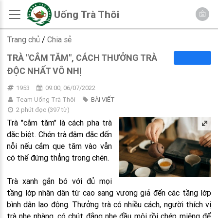
Uống Trà Thôi
Trang chủ
/
Chia sẻ
TRÀ "CẮM TĂM", CÁCH THƯỞNG TRÀ
ĐỘC NHẤT VÔ NHỊ
1953
09:00, 06/07/2022
Team Uống Trà Thôi
BÀI VIẾT
2 phút đọc
(
397
từ)
Trà "cắm tăm" là cách pha trà
đặc biệt. Chén trà đậm đặc đến
nỗi nếu cắm que tăm vào vẫn
có thể đứng thẳng trong chén.
Trà xanh gắn bó với đủ mọi
tầng lớp nhân dân từ cao sang vương giả đến các tầng lớp
bình dân lao động. Thưởng trà có nhiều cách, người thích vị
trà nhẹ nhàng, có chút đắng nhẹ đầu môi rồi chép miệng để