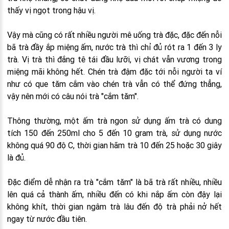
thấy vị ngọt trong hậu vị.
Vậy mà cũng có rất nhiều người mê uống trà đặc, đặc đến nỗi
bã trà đầy ắp miệng ấm, nước trà thì chỉ đủ rót ra 1 đến 3 ly
trà. Vị trà thì đắng tê tái đầu lưỡi, vị chát vẫn vương trong
miệng mãi không hết. Chén trà đậm đặc tới nỗi người ta ví
như có que tăm cắm vào chén trà vẫn có thể đứng thẳng,
vậy nên mới có câu nói trà "cắm tăm".
Thông thường, một ấm trà ngon sử dụng ấm trà có dung
tích 150 đến 250ml cho 5 đến 10 gram trà, sử dụng nước
không quá 90 độ C, thời gian hãm trà 10 đến 25 hoặc 30 giây
là đủ.
Đặc điểm dễ nhận ra trà "cắm tăm" là bã trà rất nhiều, nhiều
lên quá cả thành ấm, nhiều đến có khi nắp ấm còn đậy lại
không khít, thời gian ngâm trà lâu đến độ trà phải nở hết
ngay từ nước đầu tiên.