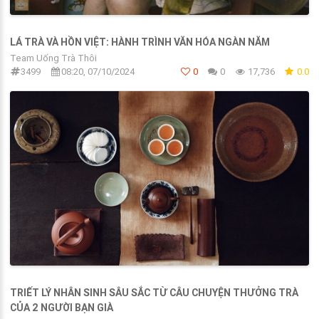
LÁ TRÀ VÀ HỒN VIỆT: HÀNH TRÌNH VĂN HÓA NGÀN NĂM
Team Uống Trà Thôi
3499
08:20, 07/10/2024
0
0
17,736
0.0
TRIẾT LÝ NHÂN SINH SÂU SẮC TỪ CÂU CHUYỆN THƯỞNG TRÀ
CỦA 2 NGƯỜI BẠN GIÀ