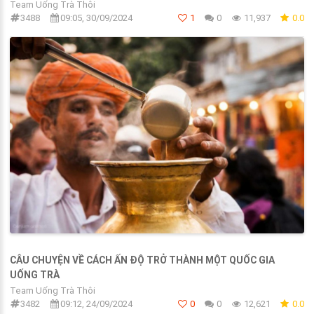
Team Uống Trà Thôi
3488
09:05, 30/09/2024
1
0
11,937
0.0
CÂU CHUYỆN VỀ CÁCH ẤN ĐỘ TRỞ THÀNH MỘT QUỐC GIA
UỐNG TRÀ
Team Uống Trà Thôi
3482
09:12, 24/09/2024
0
0
12,621
0.0