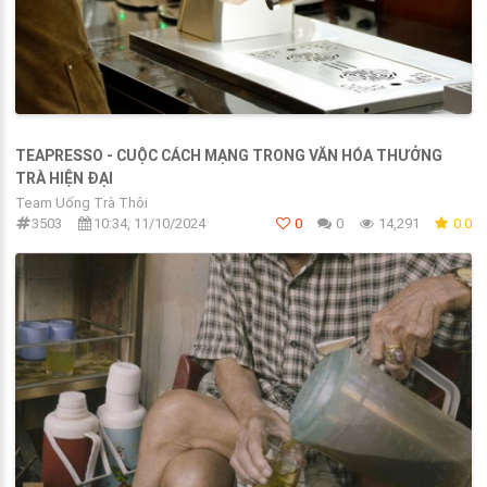
TEAPRESSO - CUỘC CÁCH MẠNG TRONG VĂN HÓA THƯỞNG
TRÀ HIỆN ĐẠI
Team Uống Trà Thôi
3503
10:34, 11/10/2024
0
0
14,291
0.0