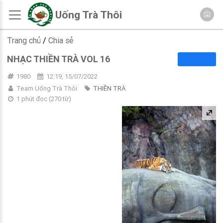
Uống Trà Thôi
Trang chủ
/
Chia sẻ
NHẠC THIỀN TRÀ VOL 16
1980
12:19, 15/07/2022
Team Uống Trà Thôi
THIỀN TRÀ
1 phút đọc
(
270
từ)