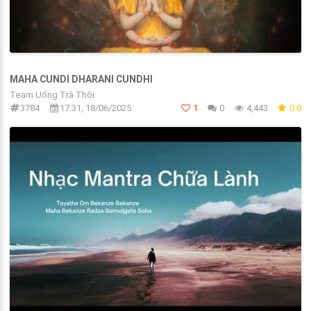
MAHA CUNDI DHARANI CUNDHI
Team Uống Trà Thôi
3784
17:31, 18/06/2025
1
0
4,443
0.0