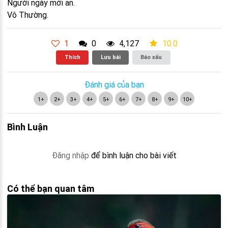
Người ngày mới an.
Vô Thường.
1
0
4,127
10.0
Thích
Lưu bài
Báo xấu
Đánh giá của bạn
1+
2+
3+
4+
5+
6+
7+
8+
9+
10+
Bình Luận
Đăng nhập
để bình luận cho bài viết
Có thể bạn quan tâm