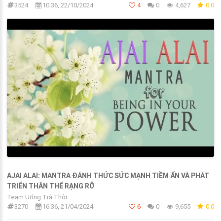
3524
10:36, 22/10/2024
4
0
4,627
0.0
AJAI ALAI: MANTRA ĐÁNH THỨC SỨC MẠNH TIỀM ẨN VÀ PHÁT
TRIỂN THÂN THỂ RẠNG RỠ
Team Uống Trà Thôi
3270
16:36, 21/04/2024
6
0
9,655
0.0