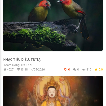
NHẠC TIÊU DIÊU, TỰ TẠI
Team Uống Trà Thôi
4027
13:18, 14/05/2026
0
0
810
0.0