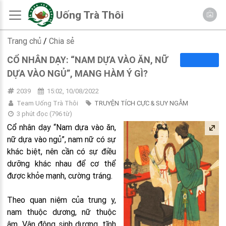
Uống Trà Thôi
Trang chủ
/
Chia sẻ
CỔ NHÂN DẠY: “NAM DỰA VÀO ĂN, NỮ
DỰA VÀO NGỦ”, MANG HÀM Ý GÌ?
2039
15:02, 10/08/2022
Team Uống Trà Thôi
TRUYỆN TÍCH CỰC & SUY NGẪM
3 phút đọc
(
796
từ)
Cổ nhân dạy “Nam dựa vào ăn,
nữ dựa vào ngủ”, nam nữ có sự
khác biệt, nên cần có sự điều
dưỡng khác nhau để cơ thể
được khỏe mạnh, cường tráng.
Theo quan niệm của trung y,
nam thuộc dương, nữ thuộc
âm. Vận động sinh dương, tĩnh