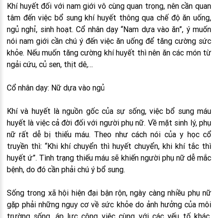
Khí huyết đối với nam giới vô cùng quan trọng, nên cần quan
tâm đến việc bổ sung khí huyết thông qua chế độ ăn uống,
ngủ nghỉ, sinh hoạt. Cổ nhân dạy “Nam dựa vào ăn”, ý muốn
nói nam giới cần chú ý đến việc ăn uống để tăng cường sức
khỏe. Nếu muốn tăng cường khí huyết thì nên ăn các món từ
ngải cứu, củ sen, thịt dê,…
Cổ nhân dạy: Nữ dựa vào ngủ
Khí và huyết là nguồn gốc của sự sống, việc bổ sung máu
huyết là việc cả đời đối với người phụ nữ. Về mặt sinh lý, phụ
nữ rất dễ bị thiếu máu. Theo như cách nói của y học cổ
truyền thì: “Khi khí chuyển thì huyết chuyển, khi khí tắc thì
huyết ứ”. Tình trạng thiếu máu sẽ khiến người phụ nữ dễ mắc
bệnh, do đó cần phải chú ý bổ sung.
Sống trong xã hội hiện đại bận rộn, ngày càng nhiều phụ nữ
gặp phải những nguy cơ về sức khỏe do ảnh hưởng của môi
trường sống, áp lực công việc cùng với các yếu tố khác.