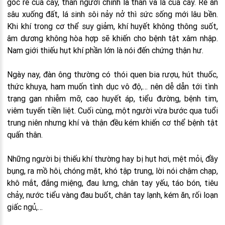
gốc rễ của cây, thân người chính là thân và lá của cây. Rễ ăn
sâu xuống đất, lá sinh sôi nảy nở thì sức sống mới lâu bền.
Khi khí trong cơ thể suy giảm, khí huyết không thông suốt,
âm dương không hòa hợp sẽ khiến cho bệnh tật xâm nhập.
Nam giới thiếu hụt khí phần lớn là nói đến chứng thận hư.
Ngày nay, đàn ông thường có thói quen bia rượu, hút thuốc,
thức khuya, ham muốn tình dục vô độ,… nên dễ dẫn tới tình
trạng gan nhiễm mỡ, cao huyết áp, tiểu đường, bệnh tim,
viêm tuyến tiền liệt. Cuối cùng, một người vừa bước qua tuổi
trung niên nhưng khí và thận đều kém khiến cơ thể bệnh tật
quấn thân.
Những người bị thiếu khí thường hay bị hụt hơi, mệt mỏi, đầy
bụng, ra mồ hôi, chóng mặt, khó tập trung, lời nói chậm chạp,
khô mắt, đắng miệng, đau lưng, chân tay yếu, táo bón, tiêu
chảy, nước tiểu vàng đau buốt, chân tay lạnh, kém ăn, rối loạn
giấc ngủ,…