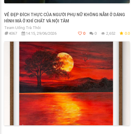
VẺ ĐẸP ĐÍCH THỰC CỦA NGƯỜI PHỤ NỮ KHÔNG NẰM Ở DÁNG
HÌNH MÀ Ở KHÍ CHẤT VÀ NỘI TÂM
Team Uống Trà Thôi
4067
14:15, 29/06/2026
0
0
2,652
0.0