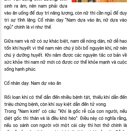
sinh ra âm, nên nam phải dựa
vào ăn uống để duy trì năng lượng, còn nữ thì cần ngủ để duy
trì sự tĩnh lặng. Cổ nhân dạy “Nam dựa vào ăn, nữ dựa vào
ngủ” chính là vì như thế.
Giữa nam và nữ có sự khác biệt, nam dễ nóng dân, nữ dễ hao
tổn khí huyết vì thế nam nên chú ý bồi bổ nguyên khí, nữ nên
chú ý dưỡng huyết. Khi nắm được các nguyên tắc cơ bản về
sức khỏe thì nam nữ mới có được cơ thể khỏe mạnh và cuộc
sống hạnh phúc.
Cổ nhân dạy: Nam dự vào ăn
Rối loạn khí có thể dẫn đến nhiều bệnh tật, thiếu khí dẫn đến
triệu chứng bệnh, còn khí suy kiệt dẫn đến tử vong.
Trong “Nam kinh” có câu: “Khí là gốc rễ của con người, nếu
diệt gốc thì thân và lá đều khô héo”. Điều này có nghĩa rằng,
nếu so sánh con người với một cái cây thì hơi thở chính là