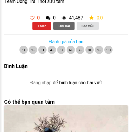
Team Uống Trà Thôi sưu tầm
0
0
41,487
0.0
Thích
Lưu bài
Báo xấu
Đánh giá của bạn
1+
2+
3+
4+
5+
6+
7+
8+
9+
10+
Bình Luận
Đăng nhập
để bình luận cho bài viết
Có thể bạn quan tâm