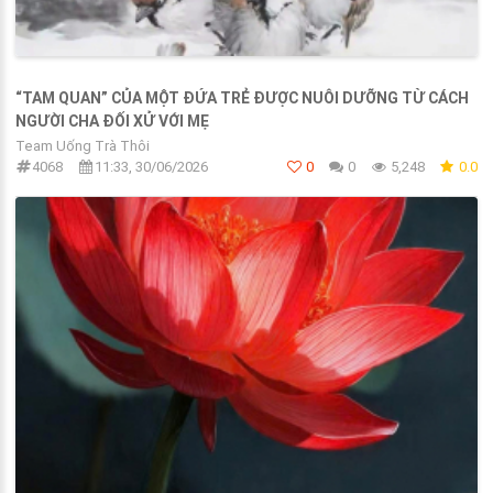
“TAM QUAN” CỦA MỘT ĐỨA TRẺ ĐƯỢC NUÔI DƯỠNG TỪ CÁCH
NGƯỜI CHA ĐỐI XỬ VỚI MẸ
Team Uống Trà Thôi
4068
11:33, 30/06/2026
0
0
5,248
0.0