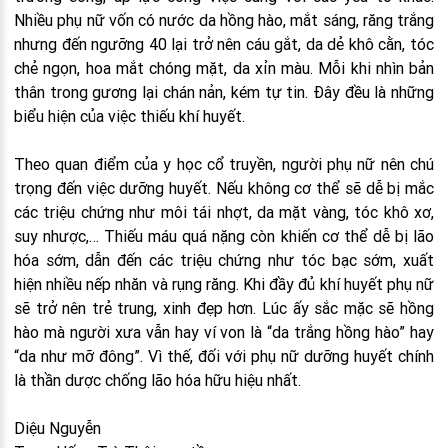
Nhiều phụ nữ vốn có nước da hồng hào, mắt sáng, răng trắng
nhưng đến ngưỡng 40 lại trở nên cáu gắt, da dẻ khô cằn, tóc
chẻ ngọn, hoa mắt chóng mặt, da xỉn màu. Mỗi khi nhìn bản
thân trong gương lại chán nản, kém tự tin. Đây đều là những
biểu hiện của việc thiếu khí huyết.
Theo quan điểm của y học cổ truyền, người phụ nữ nên chú
trọng đến việc dưỡng huyết. Nếu không cơ thể sẽ dễ bị mắc
các triệu chứng như môi tái nhợt, da mặt vàng, tóc khô xơ,
suy nhược,… Thiếu máu quá nặng còn khiến cơ thể dễ bị lão
hóa sớm, dẫn đến các triệu chứng như tóc bạc sớm, xuất
hiện nhiều nếp nhăn và rụng răng. Khi đầy đủ khí huyết phụ nữ
sẽ trở nên trẻ trung, xinh đẹp hơn. Lúc ấy sắc mặc sẽ hồng
hào mà người xưa vẫn hay ví von là “da trắng hồng hào” hay
“da như mỡ đông”. Vì thế, đối với phụ nữ dưỡng huyết chính
là thần dược chống lão hóa hữu hiệu nhất.
Diệu Nguyễn