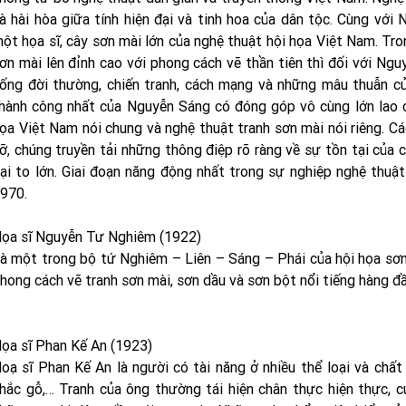
à hài hòa giữa tính hiện đại và tinh hoa của dân tộc. Cùng với
ột họa sĩ, cây sơn mài lớn của nghệ thuật hội họa Việt Nam. Tro
ơn mài lên đỉnh cao với phong cách vẽ thần tiên thì đối với Ngu
ống đời thường, chiến tranh, cách mạng và những mâu thuẫn c
hành công nhất của Nguyễn Sáng có đóng góp vô cùng lớn lao c
ọa Việt Nam nói chung và nghệ thuật tranh sơn mài nói riêng. 
ỡ, chúng truyền tải những thông điệp rõ ràng về sự tồn tại của 
ại to lớn. Giai đoạn năng động nhất trong sự nghiệp nghệ thu
970.
ọa sĩ Nguyễn Tư Nghiêm (1922)
à một trong bộ tứ Nghiêm – Liên – Sáng – Phái của hội họa sơn
hong cách vẽ tranh sơn mài, sơn dầu và sơn bột nổi tiếng hàng đầ
ọa sĩ Phan Kế An (1923)
oạ sĩ Phan Kế An là người có tài năng ở nhiều thể loại và chất l
hắc gỗ,… Tranh của ông thường tái hiện chân thực hiện thực, c