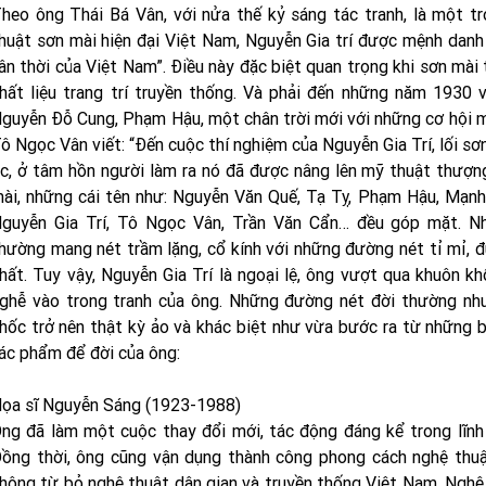
heo ông Thái Bá Vân, với nửa thế kỷ sáng tác tranh, là một t
huật sơn mài hiện đại Việt Nam, Nguyễn Gia trí được mệnh danh
ân thời của Việt Nam”. Điều này đặc biệt quan trọng khi sơn mà
hất liệu trang trí truyền thống. Và phải đến những năm 1930 v
guyễn Đỗ Cung, Phạm Hậu, một chân trời mới với những cơ hội mới
ô Ngọc Vân viết: “Đến cuộc thí nghiệm của Nguyễn Gia Trí, lối s
c, ở tâm hồn người làm ra nó đã được nâng lên mỹ thuật thượng
ài, những cái tên như: Nguyễn Văn Quế, Tạ Tỵ, Phạm Hậu, Mạn
guyễn Gia Trí, Tô Ngọc Vân, Trần Văn Cẩn… đều góp mặt. Nh
hường mang nét trầm lặng, cổ kính với những đường nét tỉ mỉ, đ
hất. Tuy vậy, Nguyễn Gia Trí là ngoại lệ, ông vượt qua khuôn 
ghễ vào trong tranh của ông. Những đường nét đời thường như
hốc trở nên thật kỳ ảo và khác biệt như vừa bước ra từ những b
ác phẩm để đời của ông:
ọa sĩ Nguyễn Sáng (1923-1988)
ng đã làm một cuộc thay đổi mới, tác động đáng kể trong lĩnh 
ồng thời, ông cũng vận dụng thành công phong cách nghệ thuậ
hông từ bỏ nghệ thuật dân gian và truyền thống Việt Nam. Nghệ