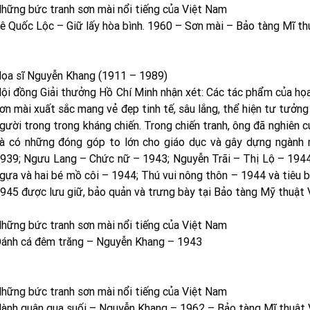
hững bức tranh sơn mài nổi tiếng của Việt Nam
ê Quốc Lộc – Giữ lấy hòa bình. 1960 – Sơn mài – Bảo tàng Mĩ t
ọa sĩ Nguyễn Khang (1911 – 1989)
ội đồng Giải thưởng Hồ Chí Minh nhận xét: Các tác phẩm của họ
ơn mài xuất sắc mang vẻ đẹp tinh tế, sâu lắng, thể hiện tư tưởng
gười trong trong kháng chiến. Trong chiến tranh, ông đã nghiên c
à có những đóng góp to lớn cho giáo dục và gây dựng ngành
939; Ngưu Lang – Chức nữ – 1943; Nguyễn Trãi – Thị Lộ – 1944
gựa và hai bé mồ côi – 1944; Thú vui nông thôn – 1944 và tiêu 
945 được lưu giữ, bảo quản và trưng bày tại Bảo tàng Mỹ thuật 
hững bức tranh sơn mài nổi tiếng của Việt Nam
ánh cá đêm trăng – Nguyễn Khang – 1943
hững bức tranh sơn mài nổi tiếng của Việt Nam
ành quân qua suối – Nguyễn Khang – 1962 – Bảo tàng Mĩ thuật