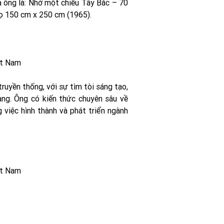
a ông là: Nhớ một chiều Tây Bắc – 70
cọ 150 cm x 250 cm (1965).
ệt Nam
ruyền thống, với sự tìm tòi sáng tạo,
g. Ông có kiến ​​thức chuyên sâu về
 việc hình thành và phát triển ngành
ệt Nam