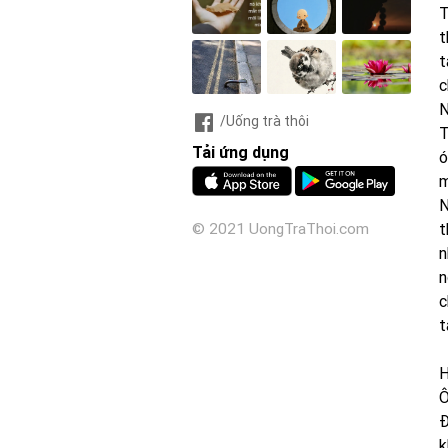
T
t
t
c
N
/Uống trà thôi
T
Tải ứng dụng
ó
m
N
t
© 2021 UongTraThoi.com
n
n
c
t
H
Ô
Đ
k