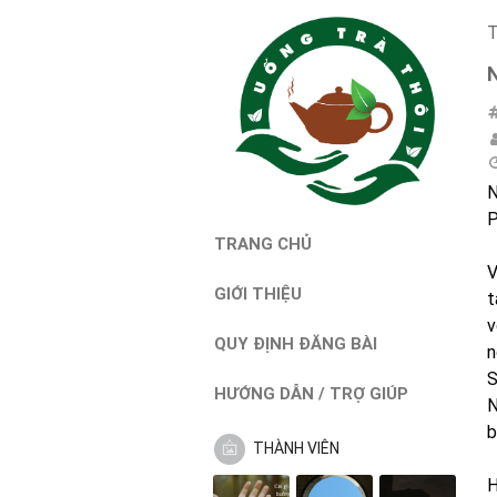
T
N
P
TRANG CHỦ
V
GIỚI THIỆU
t
v
QUY ĐỊNH ĐĂNG BÀI
n
S
HƯỚNG DẪN / TRỢ GIÚP
N
b
THÀNH VIÊN
H