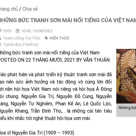
rang chủ
/
Chia sẻ
NHỮNG BỨC TRANH SƠN MÀI NỔI TIẾNG CỦA VIỆT NA
2055
10:40, 15/08/2022
Team Uống Trà Thôi
KIẾN THỨC
7 phút đọc
(
1645
từ)
hững bức tranh sơn mài nổi tiếng của Việt Nam
OSTED ON 22 THÁNG MƯỜI, 2021 BY VĂN THUẬN
iệc phát hiện và phát triển kỹ thuật tranh sơn mài đã
ạo nên sức ảnh hưởng và tác động vô cùng lớn đối
ới nền hội họa Việt Nam nói riêng và hội họa Á Đông
ói chung. Nguyễn Gia Trí, Nguyễn Đỗ Cung, Nguyễn
áng, Nguyễn Tư Nghiêm, Phan Kế An, Lê Quốc Lộc,
Những bức
guyễn Khang, Trần Đình Thọ,… là những cái tên tiêu
iểu khi nhắc tới nghệ thuật hội họa sơn mài.
ọa sĩ Nguyễn Gia Trí (1909 – 1993)