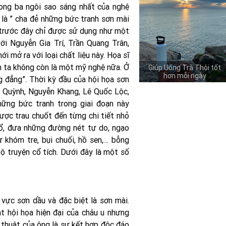
rong ba ngôi sao sáng nhất của nghệ
 là ” cha đẻ những bức tranh sơn mài
i trước đây chỉ được sử dụng như một
ới Nguyễn Gia Trí, Trần Quang Trân,
 mở ra với loại chất liệu này. Họa sĩ
ơn ta không còn là một mỹ nghệ nữa. Ở
Giúp Uống Trà Thôi tốt
hơn mỗi ngày
 đẳng”. Thời kỳ đầu của hội họa sơn
h Quỳnh, Nguyễn Khang, Lê Quốc Lộc,
ững bức tranh trong giai đoạn này
ược trau chuốt đến từng chi tiết nhỏ
khổ, đưa những đường nét tự do, ngạo
 khóm tre, bụi chuối, hồ sen,… bỗng
ộ truyện cổ tích. Dưới đây là một số
vực sơn dầu và đặc biệt là sơn mài.
t hội họa hiện đại của châu u nhưng
 thuật của ông là sự kết hợp độc đáo