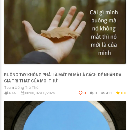
BUÔNG TAY KHÔNG PHẢI LÀ MẤT ĐI MÀ LÀ CÁCH ĐỂ NHẬN RA
GIÁ TRỊ THẬT CỦA MỌI THỨ
Team Uống Trà Thôi
4092
08:00, 02/08/2026
0
0
411
0.0