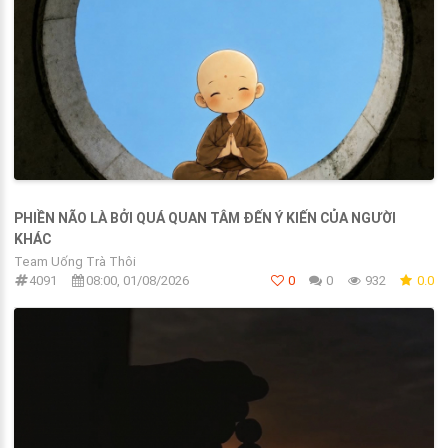
PHIỀN NÃO LÀ BỞI QUÁ QUAN TÂM ĐẾN Ý KIẾN CỦA NGƯỜI
KHÁC
Team Uống Trà Thôi
4091
08:00, 01/08/2026
0
0
932
0.0