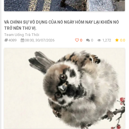
VÀ CHÍNH SỰ VÔ DỤNG CỦA NÓ NGÀY HÔM NAY LẠI KHIẾN NÓ
TRỞ NÊN THÚ VỊ.
Team Uống Trà Thôi
4089
08:00, 30/07/2026
0
0
1,272
0.0