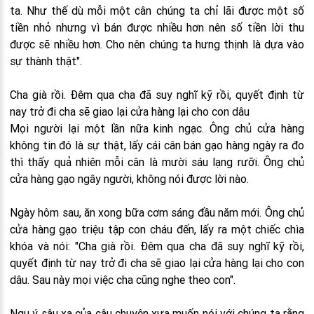
ta. Như thế dù mỗi một cân chúng ta chỉ lãi được một số
tiền nhỏ nhưng vì bán được nhiều hơn nên số tiền lời thu
được sẽ nhiều hơn. Cho nên chúng ta hưng thịnh là dựa vào
sự thành thật".
Cha già rồi. Đêm qua cha đã suy nghĩ kỹ rồi, quyết định từ
nay trở đi cha sẽ giao lại cửa hàng lại cho con dâu
Mọi người lại một lần nữa kinh ngạc. Ông chủ cửa hàng
không tin đó là sự thật, lấy cái cân bán gạo hàng ngày ra đo
thì thấy quả nhiên mỗi cân là mười sáu lạng rưỡi. Ông chủ
cửa hàng gạo ngây người, không nói được lời nào.
Ngày hôm sau, ăn xong bữa cơm sáng đầu năm mới. Ông chủ
cửa hàng gạo triệu tập con cháu đến, lấy ra một chiếc chìa
khóa và nói: "Cha già rồi. Đêm qua cha đã suy nghĩ kỹ rồi,
quyết định từ nay trở đi cha sẽ giao lại cửa hàng lại cho con
dâu. Sau này mọi việc cha cũng nghe theo con".
Ngụ ý sâu xa của câu chuyện xưa muốn nói với chúng ta rằng