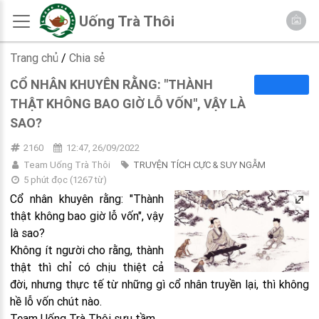
Uống Trà Thôi
Trang chủ
/
Chia sẻ
CỔ NHÂN KHUYÊN RẰNG: "THÀNH
THẬT KHÔNG BAO GIỜ LỖ VỐN", VẬY LÀ
SAO?
2160
12:47, 26/09/2022
Team Uống Trà Thôi
TRUYỆN TÍCH CỰC & SUY NGẪM
5 phút đọc
(
1267
từ)
Cổ nhân khuyên rằng: "Thành
thật không bao giờ lỗ vốn", vậy
là sao?
Không ít người cho rằng, thành
thật thì chỉ có chịu thiệt cả
đời, nhưng thực tế từ những gì cổ nhân truyền lại, thì không
hề lỗ vốn chút nào.
Team Uống Trà Thôi sưu tầm