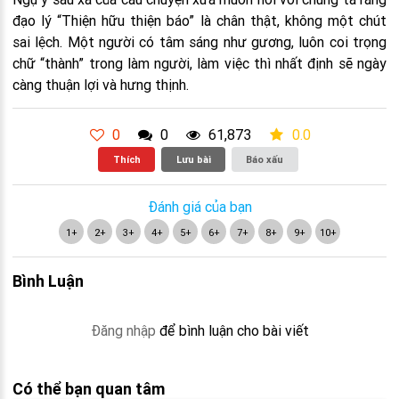
đạo lý “Thiện hữu thiện báo” là chân thật, không một chút
sai lệch. Một người có tâm sáng như gương, luôn coi trọng
chữ “thành” trong làm người, làm việc thì nhất định sẽ ngày
càng thuận lợi và hưng thịnh.
0
0
61,873
0.0
Thích
Lưu bài
Báo xấu
Đánh giá của bạn
1+
2+
3+
4+
5+
6+
7+
8+
9+
10+
Bình Luận
Đăng nhập
để bình luận cho bài viết
Có thể bạn quan tâm