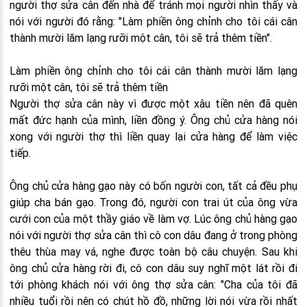
người thợ sửa cân đến nhà để tránh mọi người nhìn thấy và
nói với người đó rằng: "Làm phiền ông chỉnh cho tôi cái cân
thành mười lăm lạng rưỡi một cân, tôi sẽ trả thêm tiền".
Làm phiền ông chỉnh cho tôi cái cân thành mười lăm lạng
rưỡi một cân, tôi sẽ trả thêm tiền
Người thợ sửa cân này vì được một xâu tiền nên đã quên
mất đức hạnh của mình, liền đồng ý. Ông chủ cửa hàng nói
xong với người thợ thì liền quay lại cửa hàng để làm việc
tiếp.
Ông chủ cửa hàng gạo này có bốn người con, tất cả đều phụ
giúp cha bán gạo. Trong đó, người con trai út của ông vừa
cưới con của một thầy giáo về làm vợ. Lúc ông chủ hàng gạo
nói với người thợ sửa cân thì cô con dâu đang ở trong phòng
thêu thùa may vá, nghe được toàn bộ câu chuyện. Sau khi
ông chủ cửa hàng rời đi, cô con dâu suy nghĩ một lát rồi đi
tới phòng khách nói với ông thợ sửa cân: "Cha của tôi đã
nhiều tuổi rồi nên có chút hồ đồ, những lời nói vừa rồi nhất