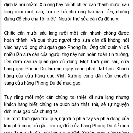
định là nói nhầm. Xin ông hãy chỉnh chiếc cân thành mười sáu
lạng rưỡi một cân, tôi sẽ trả cho ông hai xâu tiền, nhưng
đừng để cho cha tôi biết". Người thợ sửa cân đã đồng ý.
Chiếc cân mười sáu lạng rưỡi một cân nhanh chóng được
hoàn thành. Và quả thực người thợ sửa cân đã không nói
việc này với ông chủ quán gạo Phong Dụ. Ông chủ quán vì đã
nhiều lần sửa cân của người thợ này nên hoàn toàn tin tưởng,
liền đem cân ra quán gạo sử dụng. Một thời gian sau, cửa
hàng gạo Phong Dụ làm ăn ngày càng phát đạt hơn. Khách
hàng của cửa hàng gạo Vĩnh Xương cũng dần dần chuyển
sang cửa hàng Phong Dụ để mua gạo.
Tuy rằng mỗi một cân chúng ta thiệt đi nửa lạng nhưng
khách hàng biết chúng ta buôn bán thật thà, sẽ tự nguyện
đến mua gạo của chúng ta
Lại một thời gian trôi qua, người ở phía tây và phía đông của
khu phố cũng bỏ gần tìm xa, đến cửa hàng Phong Dụ để mua
gạo. Trong khi đó, cửa hàng gạo Vĩnh Xương ngày càng vắng