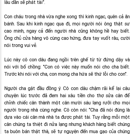
lâu dần sẽ phát tài”.
Con cháu trong nhà vừa nghe xong thì kinh ngạc, quên cả ăn
bánh. Sau khi kinh ngạc qua đi, mọi người nói ông thật sư
cao minh, ngay cả đến người nhà cũng không hề hay biết.
Ông chủ cửa hàng vô cùng cao hứng, đưa tay vuốt râu, cười
nói trong vui vẻ.
Lúc này cô con dâu đang ngồi trên ghế từ từ đứng dậy và
nói với bố chồng: "Con có việc này muốn nói cho cha biết.
Trước khi nói với cha, con mong cha hứa sẽ thứ lỗi cho con".
Người cha gật đầu đồng ý. Cô con dâu chậm rãi kể lại câu
chuyện lúc trước đã đem hai xâu tiền cho thợ sửa cân để
chỉnh chiếc cân thành một cân mười sáu lạng rưỡi cho mọi
người trong nhà cùng nghe. Cô còn nói: "Cha đã nói đúng là
dựa vào cái cân mà nhà ta được phát tài. Tuy rằng mỗi một
cân chúng ta thiệt đi nửa lạng nhưng khách hàng biết chúng
ta buôn bán thật thà, sẽ tự nguyện đến mua gạo của chúng