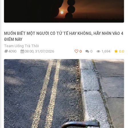
MUỐN BIẾT MỘT NGƯỜI CÓ TỬ TẾ HAY KHÔNG, HÃY NHÌN VÀO 4
ĐIỂM NÀY
Team Uống Trà Thôi
4090
08:00, 31/07/2026
0
0
1,694
0.0