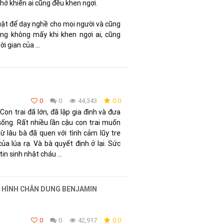
nhớ khiến ai cũng đều khen ngợi.
ật để dạy nghề cho mọi người và cũng
Ông không mấy khi khen ngợi ai, cũng
i gian của ...
0
0
44,343
0.0
Con trai đã lớn, đã lập gia đình và đưa
sống. Rất nhiều lần cậu con trai muốn
ừ lâu bà đã quen với tình cảm lũy tre
ủa lúa rạ. Và bà quyết định ở lại. Sức
in sinh nhật cháu ...
IN HÌNH CHÂN DUNG BENJAMIN
0
0
42,917
0.0