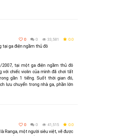
0
0
33,581
0.0
 tại ga điện ngầm thủ đô
1/2007, tại một ga điện ngầm thủ đô
với chiếc violin của mình đã chơi tất
ong gần 1 tiếng. Suốt thời gian đó,
h lưu chuyển trong nhà ga, phần lớn
0
0
41,515
0.0
 là Ranga, một người siêu việt, vẽ được