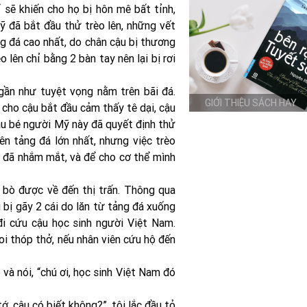
ể sẽ khiến cho họ bị hôn mê bất tỉnh,
ỹ đã bắt đầu thử trèo lên, những vết
ng đá cao nhất, do chân cậu bị thương
lên chỉ bằng 2 bàn tay nên lại bị rơi
gần như tuyệt vọng nằm trên bãi đá.
GIỚI THIỆU SÁCH HAY
 cho cậu bắt đầu cảm thấy tê dại, cậu
ậu bé người Mỹ này đã quyết định thử
lên tảng đá lớn nhất, nhưng việc trèo
ậu đã nhắm mắt, và để cho cơ thể mình
ì bò được về đến thị trấn. Thông qua
 bị gãy 2 cái do lăn từ tảng đá xuống
đi cứu cậu học sinh người Việt Nam.
oi thóp thở, nếu nhân viên cứu hộ đến
 và nói, “chú ơi, học sinh Việt Nam đó
tớ, cậu có biết không?”, tôi lắc đầu tỏ