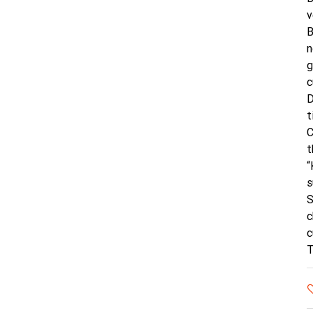
v
B
n
g
c
D
t
C
t
“
s
S
c
c
T