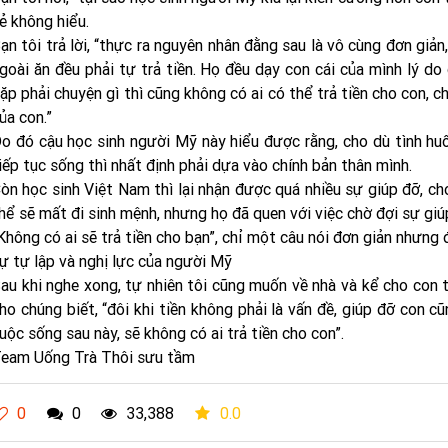
ẻ không hiểu.
ạn tôi trả lời, “thực ra nguyên nhân đằng sau là vô cùng đơn giản,
goài ăn đều phải tự trả tiền. Họ đều dạy con cái của mình lý do c
ặp phải chuyện gì thì cũng không có ai có thể trả tiền cho con, c
ủa con.”
o đó cậu học sinh người Mỹ này hiểu được rằng, cho dù tình h
iếp tục sống thì nhất định phải dựa vào chính bản thân mình.
òn học sinh Việt Nam thì lại nhận được quá nhiều sự giúp đỡ, ch
hể sẽ mất đi sinh mệnh, nhưng họ đã quen với việc chờ đợi sự giú
Không có ai sẽ trả tiền cho bạn”, chỉ một câu nói đơn giản nhưng
ự tự lập và nghị lực của người Mỹ
au khi nghe xong, tự nhiên tôi cũng muốn về nhà và kể cho con t
ho chúng biết, “đôi khi tiền không phải là vấn đề, giúp đỡ con c
uộc sống sau này, sẽ không có ai trả tiền cho con”.
eam Uống Trà Thôi sưu tầm
0
0
33,388
0.0