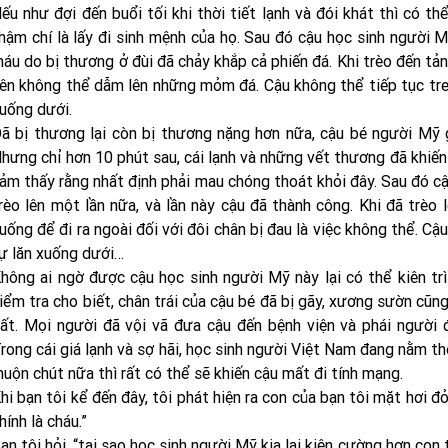
ếu như đợi đến buổi tối khi thời tiết lạnh và đói khát thì có th
hậm chí là lấy đi sinh mệnh của họ. Sau đó cậu học sinh người M
áu do bị thương ở đùi đã chảy khắp cả phiến đá. Khi trèo đến tả
ên không thể dẫm lên những mỏm đá. Cậu không thể tiếp tục treo 
uống dưới.
ã bị thương lại còn bị thương nặng hơn nữa, cậu bé người Mỹ 
hưng chỉ hơn 10 phút sau, cái lạnh và những vết thương đã khiến
ảm thấy rằng nhất định phải mau chóng thoát khỏi đây. Sau đó c
rèo lên một lần nữa, và lần này cậu đã thành công. Khi đã trèo 
uống để đi ra ngoài đối với đôi chân bị đau là việc không thể. C
ự lăn xuống dưới…
hông ai ngờ được cậu học sinh người Mỹ này lại có thể kiên tr
iểm tra cho biết, chân trái của cậu bé đã bị gãy, xương sườn cũng
ất. Mọi người đã vội vã đưa cậu đến bệnh viện và phái người 
rong cái giá lạnh và sợ hãi, học sinh người Việt Nam đang nằm th
uộn chút nữa thì rất có thể sẽ khiến cậu mất đi tính mạng.
hi bạn tôi kể đến đây, tôi phát hiện ra con của bạn tôi mặt hơi đỏ
hính là cháu.”
ạn tôi hỏi, “tại sao học sinh người Mỹ kia lại kiên cường hơn con 