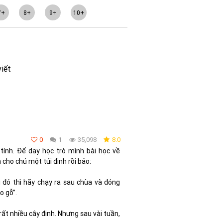
7+
8+
9+
10+
viết
0
1
35,098
8.0
tính. Để dạy học trò mình bài học về
 cho chú một túi đinh rồi bảo:
ai đó thì hãy chạy ra sau chùa và đóng
o gỗ”.
rất nhiều cây đinh. Nhưng sau vài tuần,