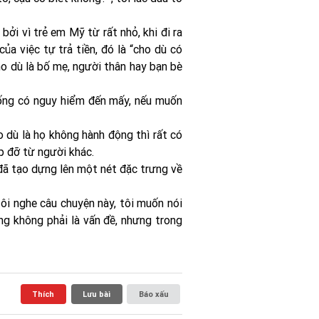
 bởi vì trẻ em Mỹ từ rất nhỏ, khi đi ra
ủa việc tự trả tiền, đó là “cho dù có
ho dù là bố mẹ, người thân hay bạn bè
uống có nguy hiểm đến mấy, nếu muốn
o dù là họ không hành động thì rất có
p đỡ từ người khác.
 đã tạo dựng lên một nét đặc trưng về
ôi nghe câu chuyện này, tôi muốn nói
ũng không phải là vấn đề, nhưng trong
Thích
Lưu bài
Báo xấu