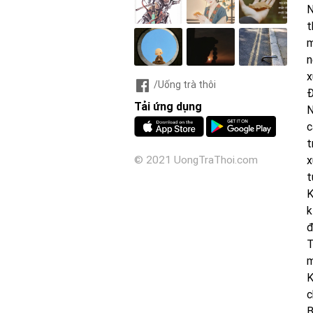
N
t
m
n
x
/Uống trà thôi
Đ
Tải ứng dụng
N
c
t
x
© 2021 UongTraThoi.com
t
K
k
đ
T
m
K
c
B