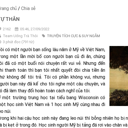
rang chủ
/
Chia sẻ
TỰ THÂN
2162
05:46, 27/09/2022
Team Uống Trà Thôi
TRUYỆN TÍCH CỰC & SUY NGẪM
3 phút đọc
(
791
từ)
ôi có một người bạn sống lâu năm ở Mỹ về Việt Nam,
rong một lần mời bố con người bạn cũ đi ăn, chúng
ôi đã có một buổi nói chuyện rất vui vẻ. Nhưng đến
hi thanh toán thì bạn tôi nhất quyết đòi chia tiền ăn
hứ không để tôi trả. Tôi có phần không vui, nhưng
gười bạn này đã kể cho tôi nghe một câu chuyện, và
ó đã làm thay đổi hoàn toàn cách nghĩ của tôi.
 một trường trung học tại tiểu bang Wisconsin có
ột học sinh Việt Nam và 1 học sinh Mỹ cùng nhau đi
eo núi.
rong khi hai cậu học sinh này đang leo núi thì bỗng nhiên họ bị 
à bị kẹt ở trong đó. Học sinh người Mỹ bị tảng đá rơi vào chân và