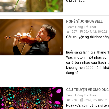
chú đã tập ...
NGHỆ SĨ JONHUA BELL
Team Uống Trà Thôi
1267
06:47, 12/10/2021
Câu chuyện người nhạc công
Buổi sáng lạnh giá tháng 
Washington, một nhạc công 
cả 6 bản nhạc của Bach tr
khoảng hơn 2000 hành khác
đang hối ...
CÂU TRUYỆN VỀ GIÁO DỤC
Team Uống Trà Thôi
1266
06:43, 12/10/2021
Ngày xưa, có một họa sĩ tên