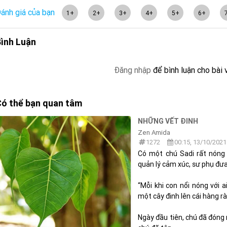
ánh giá của bạn
1+
2+
3+
4+
5+
6+
ình Luận
Đăng nhập
để bình luận cho bài 
ó thể bạn quan tâm
NHỮNG VẾT ĐINH
Zen Amida
1272
00:15, 13/10/2021
Có một chú Sadi rất nóng 
quản lý cảm xúc, sư phụ đưa
“Mỗi khi con nổi nóng với 
một cây đinh lên cái hàng rà
Ngày đầu tiên, chú đã đóng 