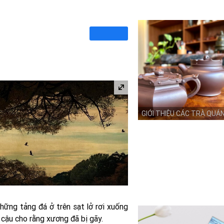
GIỚI THIỆU CÁC TRÀ QUÁ
những tảng đá ở trên sạt lở rơi xuống
 cậu cho rằng xương đã bị gãy.