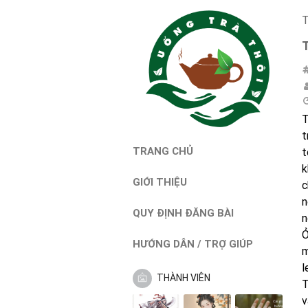
T
T
t
TRANG CHỦ
t
k
GIỚI THIỆU
c
n
QUY ĐỊNH ĐĂNG BÀI
n
Ở
HƯỚNG DẪN / TRỢ GIÚP
m
l
THÀNH VIÊN
T
v