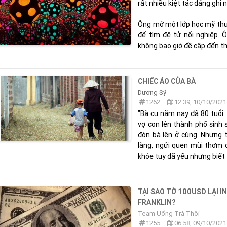
rất nhiều kiệt tác đáng ghi 
Ông mở một lớp học mỹ thu
để tìm đệ tử nối nghiệp. 
không bao giờ đề cập đến thờ
CHIẾC ÁO CỦA BÀ
Dương Sỹ
1262
12:39, 10/10/2021
"Bà cụ năm nay đã 80 tuổi. 
vợ con lên thành phố sinh 
đón bà lên ở cùng. Nhưng t
làng, ngửi quen mùi thơm c
khỏe tuy đã yếu nhưng biết t
TẠI SAO TỜ 100USD LẠI 
FRANKLIN?
Team Uống Trà Thôi
1255
06:58, 09/10/2021