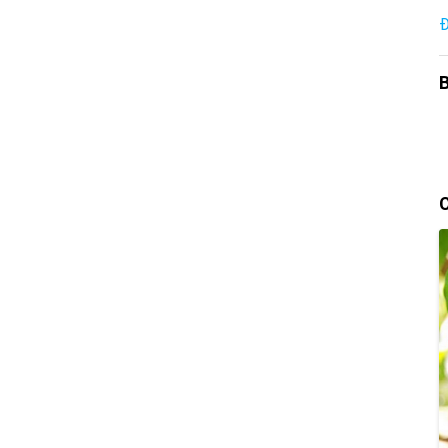
Đ
B
C