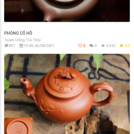
PHỎNG CỔ HỒ
Team Uống Trà Thôi
857
15:49, 02/08/2021
0
0
3,332
0.0