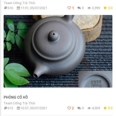
Team Uống Trà Thôi
616
11:01, 05/07/2021
1
0
3,999
0.0
PHỎNG CỔ HỒ
Team Uống Trà Thôi
615
10:57, 05/07/2021
2
0
4,939
0.0