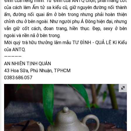
Đình của riêng mình. Tư Đình của ANTQ chọn, phải mang cốt
của cách làm Ấm tử sa kiểu cũ, giữ nguyên đường nối thành
ấm, đường nối quai ấm ở bên trong nhưng phải hoàn thiện
chỉnh chu ở bên ngoài. Như người phụ Á Đông hiện đại, nhưng
vẫn giữ cốt cách, đoan trang, hiền thục. Đẹp, sexy ở bên
ngoài và nền nã ở bên trong.
Mời quý trà hữu thưởng lãm mẫu TƯ ĐÌNH - QUẢ LÊ Kí Kiểu
của ANTQ.
—————
AN NHIÊN TỊNH QUÁN
43 Hoa Sữa, Phú Nhuận, TPHCM
0383.686.057