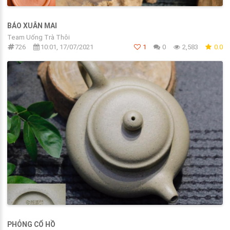
BÁO XUÂN MAI
Team Uống Trà Thôi
726
10:01, 17/07/2021
1
0
2,583
0.0
PHỎNG CỔ HỒ