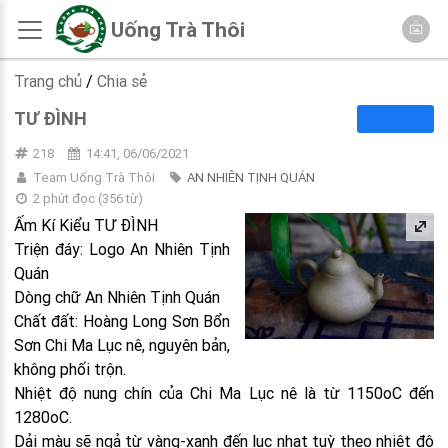
Uống Trà Thôi
Trang chủ
/
Chia sẻ
TƯ ĐÌNH
218
14:41, 06/06/2021
Team Uống Trà Thôi
AN NHIÊN TỊNH QUÁN
2 phút đọc
(
356
từ)
Ấm Kí Kiểu TƯ ĐÌNH
Triện đáy: Logo An Nhiên Tịnh
Quán
Dòng chữ An Nhiên Tịnh Quán
Chất đất: Hoàng Long Sơn Bổn
Sơn Chi Ma Lục nê, nguyên bản,
không phối trộn.
Nhiệt độ nung chín của Chi Ma Lục nê là từ 1150oC đến
1280oC.
Dải màu sẽ ngả từ vàng-xanh đến lục nhạt tuỳ theo nhiệt độ