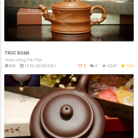
TRÚC ĐOẠN
Team Uống Trà Thôi
858
15:54, 02/08/2021
1
0
4,347
10.0