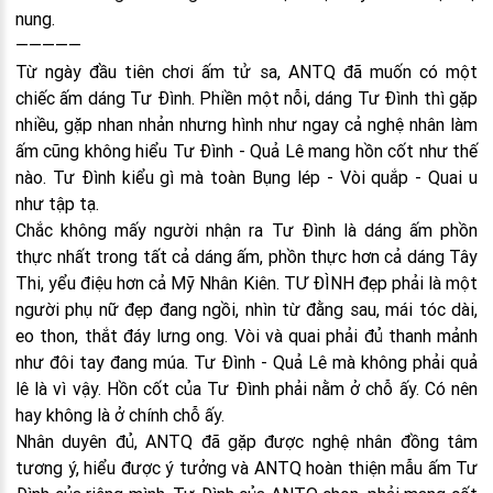
nung.
—————
Từ ngày đầu tiên chơi ấm tử sa, ANTQ đã muốn có một
chiếc ấm dáng Tư Đình. Phiền một nỗi, dáng Tư Đình thì gặp
nhiều, gặp nhan nhản nhưng hình như ngay cả nghệ nhân làm
ấm cũng không hiểu Tư Đình - Quả Lê mang hồn cốt như thế
nào. Tư Đình kiểu gì mà toàn Bụng lép - Vòi quắp - Quai u
như tập tạ.
Chắc không mấy người nhận ra Tư Đình là dáng ấm phồn
thực nhất trong tất cả dáng ấm, phồn thực hơn cả dáng Tây
Thi, yểu điệu hơn cả Mỹ Nhân Kiên. TƯ ĐÌNH đẹp phải là một
người phụ nữ đẹp đang ngồi, nhìn từ đằng sau, mái tóc dài,
eo thon, thắt đáy lưng ong. Vòi và quai phải đủ thanh mảnh
như đôi tay đang múa. Tư Đình - Quả Lê mà không phải quả
lê là vì vậy. Hồn cốt của Tư Đình phải nằm ở chỗ ấy. Có nên
hay không là ở chính chỗ ấy.
Nhân duyên đủ, ANTQ đã gặp được nghệ nhân đồng tâm
tương ý, hiểu được ý tưởng và ANTQ hoàn thiện mẫu ấm Tư