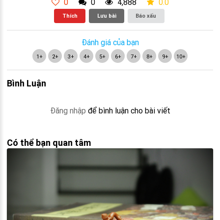
0
0
4,888
0.0
Thích
Lưu bài
Báo xấu
Đánh giá của bạn
1+
2+
3+
4+
5+
6+
7+
8+
9+
10+
Bình Luận
Đăng nhập
để bình luận cho bài viết
Có thể bạn quan tâm