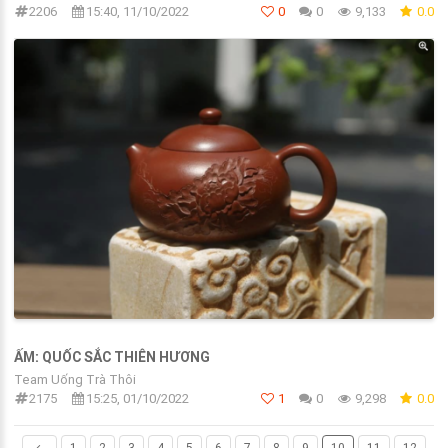
2206
15:40, 11/10/2022
0
0
9,133
0.0
ẤM: QUỐC SẮC THIÊN HƯƠNG
Team Uống Trà Thôi
2175
15:25, 01/10/2022
1
0
9,298
0.0
1
2
3
4
5
6
7
8
9
10
11
12