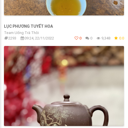
LỤC PHƯƠNG TUYẾT HOA
Team Uống Trà Thôi
2293
09:24, 22/11/2022
0
0
9,348
0.0