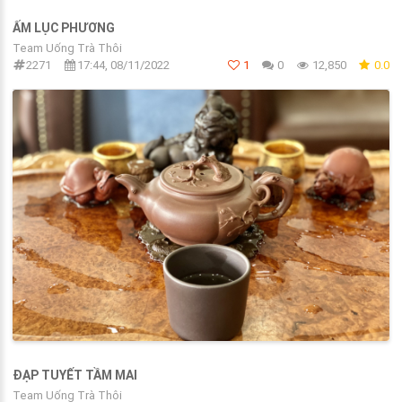
ẤM LỤC PHƯƠNG
Team Uống Trà Thôi
2271
17:44, 08/11/2022
1
0
12,850
0.0
ĐẠP TUYẾT TẦM MAI
Team Uống Trà Thôi