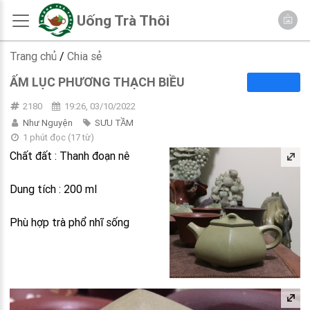
Uống Trà Thôi
Trang chủ
/
Chia sẻ
ẤM LỤC PHƯƠNG THẠCH BIỀU
2180
19:26, 03/10/2022
Như Nguyện
SƯU TẦM
1 phút đọc
(
17
từ)
Chất đất : Thanh đoạn nê
Dung tích : 200 ml
Phù hợp trà phổ nhĩ sống