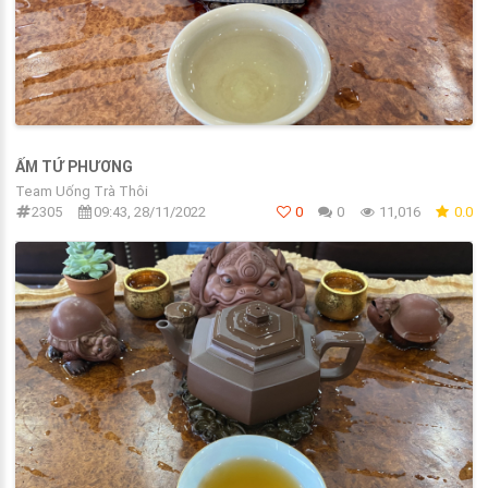
ẤM TỨ PHƯƠNG
Team Uống Trà Thôi
2305
09:43, 28/11/2022
0
0
11,016
0.0