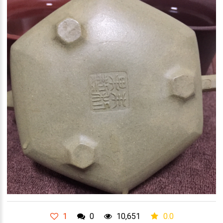
1
0
10,651
0.0