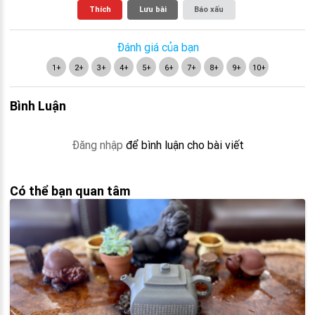
Thích
Lưu bài
Báo xấu
Đánh giá của bạn
1+
2+
3+
4+
5+
6+
7+
8+
9+
10+
Bình Luận
Đăng nhập
để bình luận cho bài viết
Có thể bạn quan tâm