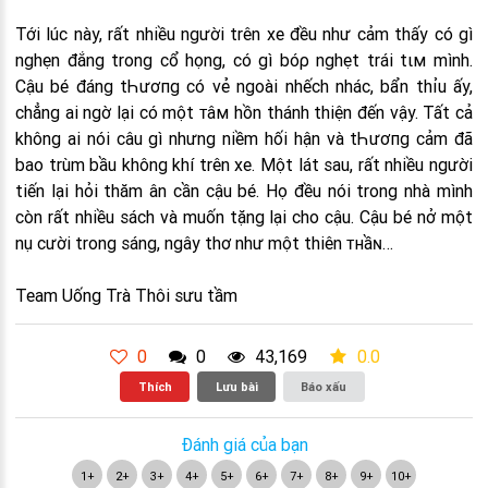
Tới lúc này, rất nhiều người trên xe đều như cảm thấy có gì
nghẹn đắng trong cổ họng, có gì bóρ nghẹt trái tιм mình.
Cậu bé đáng tҺươпg có vẻ ngoài nhếch nhác, bẩn thỉu ấy,
chẳng ai ngờ lại có một ᴛâм hồn thánh thiện đến vậy. Tất cả
không ai nói câu gì nhưng niềm hối hận và tҺươпg cảm đã
bao trùm bầu không khí trên xe. Một lát sau, rất nhiều người
tiến lại hỏi thăm ân cần cậu bé. Họ đều nói trong nhà mình
còn rất nhiều sách và muốn tặng lại cho cậu. Cậu bé nở một
nụ cười trong sáng, ngây thơ như một thiên ᴛнầɴ…
Team Uống Trà Thôi sưu tầm
0
0
43,169
0.0
Thích
Lưu bài
Báo xấu
Đánh giá của bạn
1+
2+
3+
4+
5+
6+
7+
8+
9+
10+