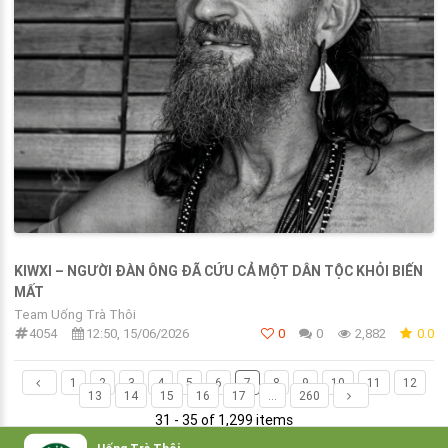
KIWXI – NGƯỜI ĐÀN ÔNG ĐÃ CỨU CẢ MỘT DÂN TỘC KHỎI BIẾN
MẤT
Team Uống Trà Thôi
4054
12:50, 15/06/2026
0
0
2,882
0.0
1
2
3
4
5
6
7
8
9
10
11
12
13
14
15
16
17
...
260
31 - 35 of 1,299 items
Uống Trà Thôi