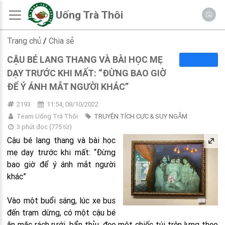
Uống Trà Thôi
Trang chủ
/
Chia sẻ
CẬU BÉ LANG THANG VÀ BÀI HỌC MẸ
DẠY TRƯỚC KHI MẤT: “ĐỪNG BAO GIỜ
ĐỂ Ý ÁNH MẮT NGƯỜI KHÁC”
2193
11:54, 08/10/2022
Team Uống Trà Thôi
TRUYỆN TÍCH CỰC & SUY NGẪM
3 phút đọc
(
775
từ)
Cậu bé lang thang và bài học
mẹ dạy trước khi mất: “Đừng
bao giờ để ý ánh mắt người
khác”
Vào một buổi sáng, lúc xe bus
đến trạm dừng, có một cậu bé
ăn mặc rách rưới, bẩn thỉu, đeo một chiếc túi trên lưng theo