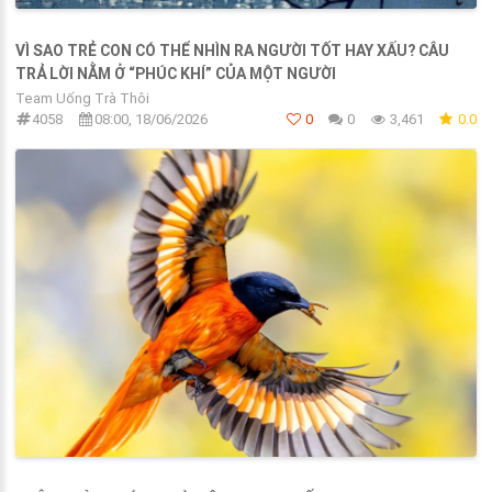
VÌ SAO TRẺ CON CÓ THỂ NHÌN RA NGƯỜI TỐT HAY XẤU? CÂU
TRẢ LỜI NẰM Ở “PHÚC KHÍ” CỦA MỘT NGƯỜI
Team Uống Trà Thôi
4058
08:00, 18/06/2026
0
0
3,461
0.0