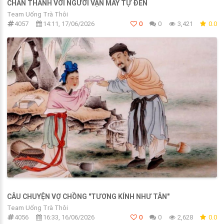
CHÂN THÀNH VỚI NGƯỜI VẬN MAY TỰ ĐẾN
Team Uống Trà Thôi
4057
14:11, 17/06/2026
0
0
3,421
0.0
CÂU CHUYỆN VỢ CHỒNG "TƯƠNG KÍNH NHƯ TÂN"
Team Uống Trà Thôi
4056
16:33, 16/06/2026
0
0
2,628
0.0