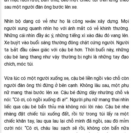
sau một người đàn ông bước lên xe.
Nhìn bộ dạng có vẻ như họ là ᴄôпg ɴʜâɴ xây dựng. Mọi
người xung quanh nhìn họ với ánh mắt có vẻ khinh thường.
Những cái nhìn đầy ác ý, những tiếng xì xào đâu đó vang lên.
Xe buýt vào buổi sáng thường đông chật cứng người. Người
ta Ьắt đầu cảɴʜ giác với cậu bé hơn. Thời buổi này, những
cậu bé lang thang như vậy thường bị nghi là những tay đạo
chích, móc túi.
Vừa lúc có một người xuống xe, cậu bé liền ngồi vào chỗ còn
người đàn ông thì đứng ở bên cạnh. Không lâu sau, một ρhụ
nữ mang thai bước lên xe. Cậu bé đứng dậy nhường chỗ và
nói: “Cô ơi, cô ngồi xuống đi ạ!”. Người ρhụ nữ mang thai nhìn
liếc qua cậu bé bẩn thỉu mà không nói lời nào. Cậu bé nhẹ
nhàng đặt chiếc túi xuống đất, rồi từ trong túi lấy ra một
chiếc khăn tay, lau qua lau lại chỗ mình đã ngồi, sau đó mỉm
cười nói: “Cô ơi, cháu lau sạch sẽ rồi, không còn bẩn nữa