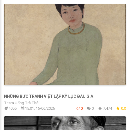
NHỮNG BỨC TRANH VIỆT LẬP KỶ LỤC ĐẤU GIÁ
Team Uống Trà Thôi
4055
15:01, 15/06/2026
0
0
7,474
0.0