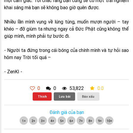
mọi cảm giác. Tôi chắc rằng bạn cũng sẽ có một trải nghiệm
khai sáng mà bạn sẽ không bao giờ quên được.
Nhiều lần mình vụng về lúng túng, muốn mượn người – tay
khéo – đỡ giùm ta nhưng ngay cả Đức Phật cũng không thể
giúp mình, mình phải tự bước đi.
- Người ta đứng trong cái bóng của chính mình và tự hỏi sao
hôm nay Trời tối quá –
- ZenKI -
0
0
53,822
0.0
Thích
Lưu bài
Báo xấu
Đánh giá của bạn
1+
2+
3+
4+
5+
6+
7+
8+
9+
10+