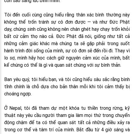
còn sao sáng lúc bình minh.
Tôi đến cuối cùng cũng hiểu rằng thân xác bình thường này
không thể trốn tránh sự cô đơn được — và như Đức Phật
dạy, chúng sinh cũng không nên chán ghét hay chạy trốn khỏi
bất cứ cảm thọ nào cả. Đức Phật đã nói, giống như tất cả
những cảm giác khác mà chúng ta sẽ gặp phải trong suốt
hành trình đời sống của mình, sự cô đơn sẽ đến rồi đi. Thay vì
lo sợ, mình hãy học cách giữ nguyên cảm xúc của mình, bất
kể chúng có thể là gì và quan sát chúng với sự bình thản.
Ban yêu quý, tôi hiểu bạn, và tôi cũng hiểu sâu sắc rằng bình
tĩnh chính là chỗ dựa cho bản thân mỗi khi tôi cảm thấy bị
choáng ngợp.
Ở Nepal, tôi đã tham dự một khóa tu thiền trong rừng, kỹ
thuật này yêu cầu người tham gia làm mọi thứ trong chuyển
động chậm để ta có thể quan sát tất cả những điều xảy ra
trong cơ thể và tâm trí của mình. Bắt đầu từ 4 giờ sáng và