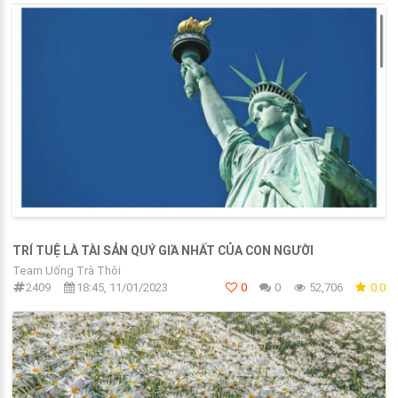
TRÍ TUỆ LÀ TÀI SẢN QUÝ GIΆ NHẤT CỦΑ CON NGƯỜI
Team Uống Trà Thôi
2409
18:45, 11/01/2023
0
0
52,706
0.0