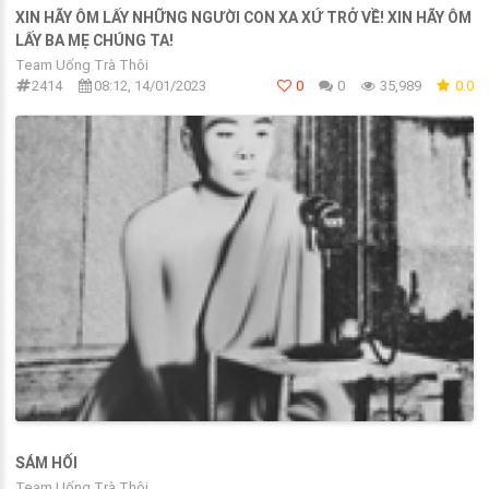
XIN HÃY ÔM LẤY NHỮNG NGƯỜI CON XA XỨ TRỞ VỀ! XIN HÃY ÔM
LẤY BA MẸ CHÚNG TA!
Team Uống Trà Thôi
2414
08:12, 14/01/2023
0
0
35,989
0.0
SÁM HỐI
Team Uống Trà Thôi