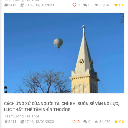
2413
18:53, 13/01/2023
0
0
35,040
0.0
CÁCH ỨNG XỬ CỦA NGƯỜI TÀI CHÍ: KHI SUÔN SẺ VẪN NỖ LՍ̛̣С,
LÚC THẤT THẾ TẦM NHÌN THОⱭ́Ո‌G
Team Uống Trà Thôi
2411
17:46, 12/01/2023
0
0
34,470
0.0