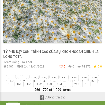
TỶ PHÚ DẠY CON: “ĐỈNH САО CỦA SỰ KHÔN NGOAN CHÍNH LÀ
LÒNG TỐT”.
Team Uống Trà Thôi
2407
08:24, 11/01/2023
0
0
74,272
0.0
1
...
144
145
146
147
148
149
150
151
152
153
154
155
156
157
158
159
160
161
162
163
164
...
260
766 - 770 of 1,299 items
/Uống trà thôi
© 2021 UongTraThoi.com