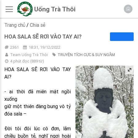
Uống Trà Thôi
Trang chủ
/
Chia sẻ
HOA SALA SẼ RƠI VÀO TAY AI?
2361
18:31, 19/12/2022
Team Uống Trà Thôi
TRUYỆN TÍCH CỰC & SUY NGẪM
4 phút đọc
(
889
từ)
HOA SALA SẼ RƠI VÀO TAY
AI?
- ai thời đã miên mật ngồi
xuống
giữ một thiên đàng bung vô tỷ
đóa sala –
Đời tôi đôi lúc cô đơn, lắm
chiều buồn tẻ, nghĩ ngợi hoài