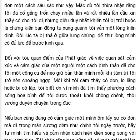
đơn một cách sâu sắc như vậy. Mặc dù tôi thừa nhận rằng
tôi đã cố gắng trốn chạy nhiều lần và rất nhiều lần cầu xin
thầy cô cho tôi đi, nhưng điều duy nhất khiến tôi bị trói buộc
là chứng kiến bạn đồng tu xung quanh tôi vẫn một lòng kiên
định. Đôi lúc ta bị thả ở giữa lưng chừng, để thử lòng mình
có đủ lực để bước kinh qua.
Đối với tôi, quan điểm của Phật giáo về việc quan sát cảm
xúc và cảm giác của một người một cách bình thản đã cho
tôi một công cụ để neo giữ bản thân mình mỗi khi tâm trí tôi
trở nên choáng ngợp. Mỗi khi tôi cảm thấy cô đơn, lo lắng
hoặc bị cô lập, tôi biết ơn vì mình đã tìm thấy phương cách
sống hòa bình để tôi được thoát khỏi chông chênh, thôi
vương duyên chuyện trong đục.
Nếu bạn cũng đang có cảm giác một mình ôm lấy sự cô đơn
mà đi trong màn sương đêm như chính tôi ngày trước, hãy
tự mình tìm hiểu và cảm nhận cách hiện diện song song với