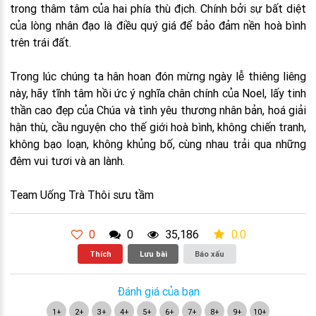
trong thâm tâm của hai phía thù địch. Chính bởi sự bất diệt
của lòng nhân đạo là điều quý giá để bảo đảm nền hoà bình
trên trái đất.
Trong lúc chúng ta hân hoan đón mừng ngày lễ thiêng liêng
này, hãy tĩnh tâm hồi ức ý nghĩa chân chính của Noel, lấy tinh
thần cao đẹp của Chúa và tình yêu thương nhân bản, hoá giải
hận thù, cầu nguyện cho thế giới hoà bình, không chiến tranh,
không bạo loạn, không khủng bố, cùng nhau trải qua những
đêm vui tươi và an lành.
Team Uống Trà Thôi sưu tầm
0
0
35,186
0.0
Thích
Lưu bài
Báo xấu
Đánh giá của bạn
1+
2+
3+
4+
5+
6+
7+
8+
9+
10+