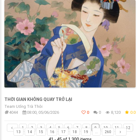
THỜI GIAN KHÔNG QUAY TRỞ LẠI
Team Uống Trà Thôi
4044
08:00, 05/06/2026
0
0
8,120
0.0
1
2
3
4
5
6
7
8
9
10
11
12
13
14
15
16
17
18
19
...
260
41 - 45 of 1,300 items