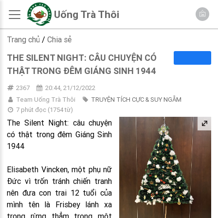
Uống Trà Thôi
Trang chủ
/
Chia sẻ
THE SILENT NIGHT: CÂU CHUYỆN CÓ
THẬT TRONG ĐÊM GIÁNG SINH 1944
2367
20:44, 21/12/2022
Team Uống Trà Thôi
TRUYỆN TÍCH CỰC & SUY NGẪM
7 phút đọc
(
1754
từ)
The Silent Night: câu chuyện
có thật trong đêm Giáng Sinh
1944
Elisabeth Vincken, một phụ nữ
Đức vì trốn tránh chiến tranh
nên đưa con trai 12 tuổi của
mình tên là Frisbey lánh xa
trong rừng thẳm trong một