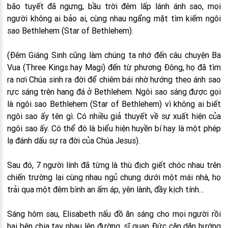
bão tuyết đã ngưng, bầu trời đêm lấp lánh ánh sao, mọi
người không ai bảo ai, cùng nhau ngẩng mặt tìm kiếm ngôi
sao Bethlehem (Star of Bethlehem).
(Đêm Giáng Sinh cũng làm chúng ta nhớ đến câu chuyện Ba
Vua (Three Kings hay Magi) đến từ phương Đông, họ đã tìm
ra nơi Chúa sinh ra đời để chiêm bái nhờ hướng theo ánh sao
rực sáng trên hang đá ở Bethlehem. Ngôi sao sáng được gọi
là ngôi sao Bethlehem (Star of Bethlehem) vì không ai biết
ngôi sao ấy tên gì. Có nhiều giả thuyết về sự xuất hiện của
ngôi sao ấy. Có thể đó là biểu hiện huyền bí hay là một phép
lạ đánh dấu sự ra đời của Chúa Jesus).
Sau đó, 7 người lính đã từng là thù địch giết chóc nhau trên
chiến trường lại cùng nhau ngủ chung dưới một mái nhà, họ
trải qua một đêm bình an ấm áp, yên lành, đầy kịch tính…
Sáng hôm sau, Elisabeth nấu đồ ăn sáng cho mọi người rồi
hai bên chia tay nhau lên đường, sĩ quan Đức căn dặn hướng