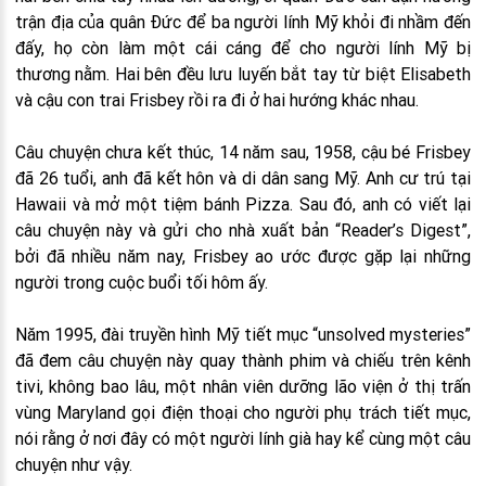
trận địa của quân Đức để ba người lính Mỹ khỏi đi nhầm đến
đấy, họ còn làm một cái cáng để cho người lính Mỹ bị
thương nằm. Hai bên đều lưu luyến bắt tay từ biệt Elisabeth
và cậu con trai Frisbey rồi ra đi ở hai hướng khác nhau.
Câu chuyện chưa kết thúc, 14 năm sau, 1958, cậu bé Frisbey
đã 26 tuổi, anh đã kết hôn và di dân sang Mỹ. Anh cư trú tại
Hawaii và mở một tiệm bánh Pizza. Sau đó, anh có viết lại
câu chuyện này và gửi cho nhà xuất bản “Reader’s Digest”,
bởi đã nhiều năm nay, Frisbey ao ước được gặp lại những
người trong cuộc buổi tối hôm ấy.
Năm 1995, đài truyền hình Mỹ tiết mục “unsolved mysteries”
đã đem câu chuyện này quay thành phim và chiếu trên kênh
tivi, không bao lâu, một nhân viên dưỡng lão viện ở thị trấn
vùng Maryland gọi điện thoại cho người phụ trách tiết mục,
nói rằng ở nơi đây có một người lính già hay kể cùng một câu
chuyện như vậy.