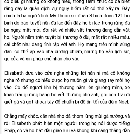
cô điều gì nhưng cô không hiểu, trong tiềm thức cô đã biết
rằng đây là quân địch, sự nguy hiểm rất có thể xẩy ra. Đây
chính là ba người lính Mỹ thuộc sư đoàn 8 binh đoàn 121 bộ
binh do bão tuyết nên đã lạc đến đây, họ bị lạc trong rừng đã
ba ngày, mệt mỏi, đói rét và nhiều vết thương đang dằn vặt
họ. Người nằm trên tuyết bị thương ở đùi, mất rất nhiều máu,
cái chết như đang rình rập với anh. Họ mang trên mình súng
đạn, có thể ập vào nhà cưỡng chiếm, nhưng họ vẫn lịch sự,
gõ cửa và xin phép chủ nhân cho vào.
Elisabeth dựa vào cửa nghe những lời năn nỉ mà cô không
nghe rõ nhưng cô hiểu được họ muốn gì và giang tay mời họ
vào. Cô để người lính bị thương nằm lên giường mình, xé
khăn trải giường băng bó vết thương cho anh, gọi con trai đi
giết gà và gọt khoai tây để chuẩn bị đồ ăn tối của đêm Noel.
Chẳng mấy chốc, căn nhà nhỏ đã thơm lừng mùi gà nướng, và
rồi Elisabeth phát hiện một người trong họ nói được tiếng
Pháp, cô và họ bắt đầu giao lưu và không khí căng thẳng dần