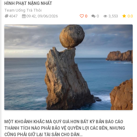
HÌNH PHẠT NẶNG NHẤT
Team Uống Trà Thôi
4047
09:42, 09/06/2026
0
0
3,553
0.0
MỘT KHOẢNH KHẮC MÀ QUÝ GIÁ HƠN BẤT KỲ BẢN BÁO CÁO
THÀNH TÍCH NÀO PHẢI BẢO VỆ QUYỀN LỢI CÁC BÊN, NHƯNG
CŨNG PHẢI GIỮ LẠI TÀI SẢN CHO DÂN…