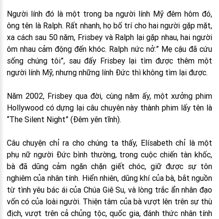
Người lính đó là một trong ba người lính Mỹ đêm hôm đó,
ông tên là Ralph. Rất nhanh, họ bố trí cho hai người gặp mặt,
xa cách sau 50 năm, Frisbey và Ralph lại gặp nhau, hai người
ôm nhau cảm động đến khóc. Ralph nức nở:” Mẹ cậu đã cứu
sống chúng tôi”, sau đấy Frisbey lại tìm được thêm một
người lính Mỹ, nhưng những lính Đức thì không tìm lại được.
Năm 2002, Frisbey qua đời, cùng năm ấy, một xưởng phim
Hollywood có dựng lại câu chuyên này thành phim lấy tên là
“The Silent Night” (Đêm yên tĩnh).
Câu chuyện chỉ ra cho chúng ta thấy, Elísabeth chỉ là một
phụ nữ người Đức bình thường, trong cuộc chiến tàn khốc,
bà đã dũng cảm ngăn chặn giết chóc, giữ được sự tôn
nghiêm của nhân tính. Hiển nhiên, dũng khí của bà, bắt nguồn
từ tình yêu bác ái của Chúa Giê Su, và lòng trắc ẩn nhân đạo
vốn có của loài người. Thiện tâm của bà vượt lên trên sự thù
địch, vượt trên cả chủng tộc, quốc gia, đánh thức nhân tính