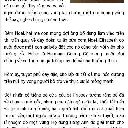
căn nhà gỗ. Tuy rằng xa xa vẫn
nghe được tiếng súng vọng lại, nhưng một nơi hoang vắng
thế này, nghe chừng như an toàn.
Đêm Noel, hai mẹ con mong đợi ông bố đang làm việc trên
thị trấn quay về đây đoàn tụ ăn bữa cơm Noel. Elisabeth có
nuôi được một con gà béo đặt cho nó cùng tên với viên phó
tướng của Hitler là Hermann Göring. Cô mong muốn đợi
chồng về sẽ thịt con gà trống này để cả nhà thưởng thức.
Hôm ấy, tuyết phủ dầy đặc, che lấp đi tất cả mọi nẻo đường
trên núi, hy vọng người bố trở về thực sự là mỏng manh.
Đột nhiên có tiếng gõ cửa, cậu bé Frisbey tưởng rằng bố đã
về chạy ra mở cửa, nhưng mẹ cậu ngăn cậu lại, thổi tắt nến
và tự mình ra mở cửa, hai người lính đội mũ sắt xuất hiện
trước cửa, một người nữa bị thương nằm lê trên tuyết, máu
rỉ nhuộm đỏ một vùng. Họ dùng tiếng Anh để giải thích cho