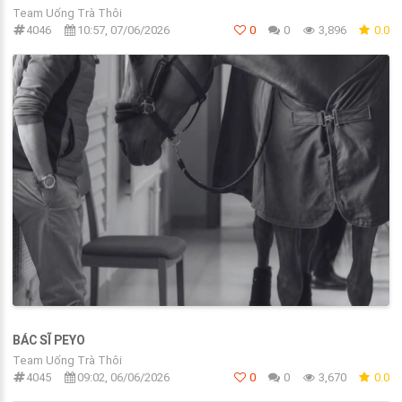
Team Uống Trà Thôi
4046
10:57, 07/06/2026
0
0
3,896
0.0
BÁC SĨ PEYO
Team Uống Trà Thôi
4045
09:02, 06/06/2026
0
0
3,670
0.0