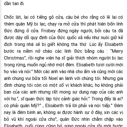
dần tan đi.
Chốc lát, lại có tiếng gõ cửa, cậu bé cho rằng có lẽ lại có
thêm quân Mỹ bị lạc, chạy ra mở cửa thì phát hiện bốn lính
Đức đứng ở cửa. Frisbey đứng ngây người, bởi cậu ta đã
được dậy dỗ quy định của Đức quốc xã nếu như nuôi giữ kẻ
địch trong nhà sẽ bị giết không tha thứ. Lúc ấy Elisabeth
bước ra niềm nở chào các lính Đức bằng câu : “Merry
Christmas”, rồi nghe viên hạ sĩ giải thích nhóm người bị lạc
trong rừng, muốn ngủ nhờ một đêm. Elisabeth tươi cười mời
họ vào và nói:” Mời các anh vào nhà cho ấm và cũng mời các
anh chung vui bữa tối Noel an lành với chúng tôi. Nhưng gia
đình chúng tôi còn có một số vị khách khác, họ không phải
bạn của các anh nhưng rất mong sự dung nạp của các anh
với họ.”, sĩ quan Đức lập tức cảnh giác hỏi:” Trong đấy là ai?
có phải quân Mỹ?” , Elisabeth trả lời phải và nói tiếp:” Đêm
nay là đêm bình an, không ai được hành sự ở đây, xin các vị
bỏ vũ khí ngoài cửa cho”, quân Đức nhìn chằm chặp vào
Elisabeth, cuối cùng cũng bỏ súng ngoài cửa rồi mới bước