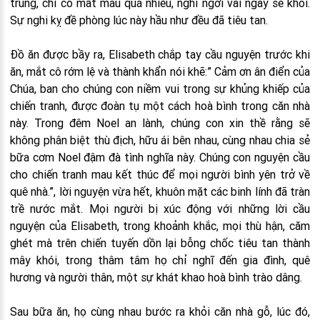
trùng, chỉ có mất máu quá nhiều, nghỉ ngơi vài ngày sẽ khỏi.
Sự nghi kỵ đề phòng lúc này hầu như đều đã tiêu tan.
Đồ ăn được bầy ra, Elisabeth chắp tay cầu nguyện trước khi
ăn, mắt cô rớm lệ và thành khẩn nói khẽ:” Cảm ơn ân điển của
Chúa, ban cho chúng con niềm vui trong sự khủng khiếp của
chiến tranh, được đoàn tụ một cách hoà bình trong căn nhà
này. Trong đêm Noel an lành, chúng con xin thề rằng sẽ
không phân biệt thù địch, hữu ái bên nhau, cùng nhau chia sẻ
bữa cơm Noel đậm đà tình nghĩa này. Chúng con nguyện cầu
cho chiến tranh mau kết thúc để mọi người bình yên trở về
quê nhà.”, lời nguyện vừa hết, khuôn mặt các binh lính đã tràn
trề nước mắt. Mọi người bị xúc động với những lời cầu
nguyện của Elisabeth, trong khoảnh khắc, mọi thù hận, căm
ghét mà trên chiến tuyến dồn lại bỗng chốc tiêu tan thành
mây khói, trong thâm tâm họ chỉ nghĩ đến gia đình, quê
hương và người thân, một sự khát khao hoà bình trào dâng.
Sau bữa ăn, họ cùng nhau bước ra khỏi căn nhà gỗ, lúc đó,