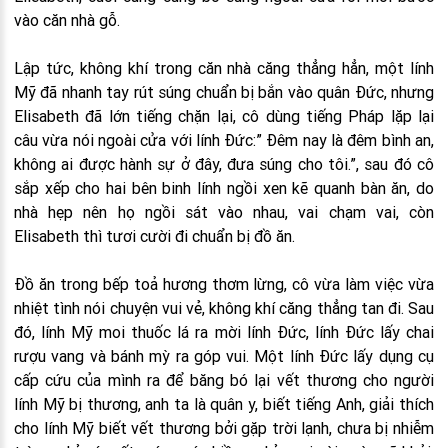
vào căn nhà gỗ.
Lập tức, không khí trong căn nhà căng thẳng hẳn, một lính
Mỹ đã nhanh tay rút súng chuẩn bị bắn vào quân Đức, nhưng
Elisabeth đã lớn tiếng chặn lại, cô dùng tiếng Pháp lặp lại
câu vừa nói ngoài cửa với lính Đức:” Đêm nay là đêm bình an,
không ai được hành sự ở đây, đưa súng cho tôi.”, sau đó cô
sắp xếp cho hai bên binh lính ngồi xen kẽ quanh bàn ăn, do
nhà hẹp nên họ ngồi sát vào nhau, vai chạm vai, còn
Elisabeth thì tươi cười đi chuẩn bị đồ ăn.
Đồ ăn trong bếp toả hương thơm lừng, cô vừa làm việc vừa
nhiệt tình nói chuyện vui vẻ, không khí căng thẳng tan đi. Sau
đó, lính Mỹ moi thuốc lá ra mời lính Đức, lính Đức lấy chai
rượu vang và bánh mỳ ra góp vui. Một lính Đức lấy dụng cụ
cấp cứu của mình ra để băng bó lại vết thương cho người
lính Mỹ bị thương, anh ta là quân y, biết tiếng Anh, giải thích
cho lính Mỹ biết vết thương bởi gặp trời lạnh, chưa bị nhiễm