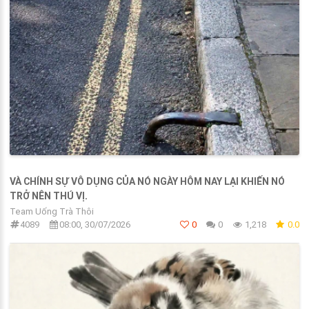
VÀ CHÍNH SỰ VÔ DỤNG CỦA NÓ NGÀY HÔM NAY LẠI KHIẾN NÓ
TRỞ NÊN THÚ VỊ.
Team Uống Trà Thôi
4089
08:00, 30/07/2026
0
0
1,218
0.0