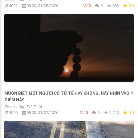
4091
08:00, 01/08/2026
0
0
893
0.0
MUỐN BIẾT MỘT NGƯỜI CÓ TỬ TẾ HAY KHÔNG, HÃY NHÌN VÀO 4
ĐIỂM NÀY
Team Uống Trà Thôi
4090
08:00, 31/07/2026
0
0
1,120
0.0