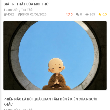
GIÁ TRỊ THẬT CỦA MỌI THỨ
Team Uống Trà Thôi
4092
08:00, 02/08/2026
0
0
365
0.0
PHIỀN NÃO LÀ BỞI QUÁ QUAN TÂM ĐẾN Ý KIẾN CỦA NGƯỜI
KHÁC
Team Uống Trà Thôi