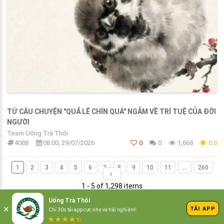
TỪ CÂU CHUYỆN "QUẢ LÊ CHÍN QUÁ" NGẪM VỀ TRÍ TUỆ CỦA ĐỜI
NGƯỜI
Team Uống Trà Thôi
4088
08:00, 29/07/2026
0
0
1,668
0.0
1
2
3
4
5
6
7
8
9
10
11
...
260
1 - 5 of 1,298 items
Uống Trà Thôi
/Uống trà thôi
×
TẢI APP
Chỉ 30s tải app cực nhẹ và trải nghiệm!
© 2021 UongTraThoi.com
★
★
★
★
☆
★